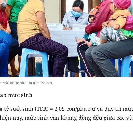
 sức khỏe cho bà mẹ, trẻ em.
 cao mức sinh
 tỷ suất sinh (TFR) = 2,09 con/phụ nữ và duy trì mứ
 hiện nay, mức sinh vẫn không đồng đều giữa các vù