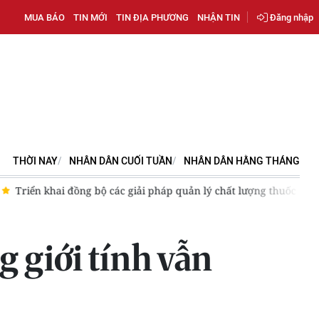
MUA BÁO
TIN MỚI
TIN ĐỊA PHƯƠNG
NHẬN TIN
Đăng nhập
THỜI NAY
NHÂN DÂN CUỐI TUẦN
NHÂN DÂN HẰNG THÁNG
 chất lượng thuốc
Vĩnh Long phát động chiến dịch 90 ngày đ
g giới tính vẫn