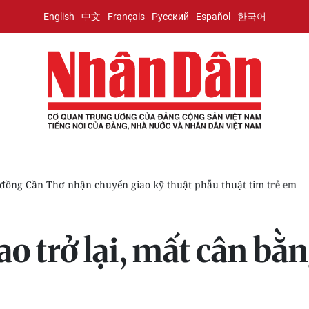
English
中文
Français
Русский
Español
한국어
u thuật tim trẻ em
Triển khai đồng bộ các giải pháp quản lý
o trở lại, mất cân bằn