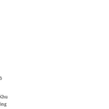
ồ
 Khu
ồng