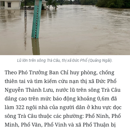
THỂ THAO
GIÁO DỤC
Y TẾ
KHOA HỌC - CÔNG NGHỆ
Lũ lớn trên sông Trà Câu, thị xã Đức Phổ (Quảng Ngãi).
MÔI TRƯỜNG
Theo Phó Trưởng Ban Chỉ huy phòng, chống
BẠN ĐỌC
thiên tai và tìm kiếm cứu nạn thị xã Đức Phổ
Nguyễn Thành Lưu, nước lũ trên sông Trà Câu
KIỂM CHỨNG THÔNG TIN
dâng cao trên mức báo động khoảng 0,6m đã
TRI THỨC CHUYÊN SÂU
làm 322 ngôi nhà của người dân ở khu vực dọc
sông Trà Câu thuộc các phường: Phổ Ninh, Phổ
54 DÂN TỘC VIỆT NAM
Minh, Phổ Văn, Phổ Vinh và xã Phổ Thuận bị