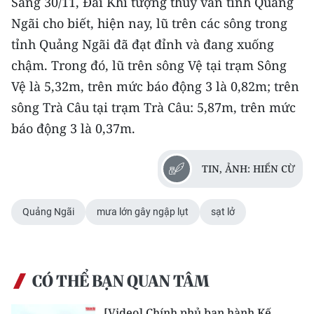
Sáng 30/11, Đài Khí tượng thủy văn tỉnh Quảng
Ngãi cho biết, hiện nay, lũ trên các sông trong
tỉnh Quảng Ngãi đã đạt đỉnh và đang xuống
chậm. Trong đó, lũ trên sông Vệ tại trạm Sông
Vệ là 5,32m, trên mức báo động 3 là 0,82m; trên
sông Trà Câu tại trạm Trà Câu: 5,87m, trên mức
báo động 3 là 0,37m.
TIN, ẢNH: HIỂN CỪ
Quảng Ngãi
mưa lớn gây ngập lụt
sạt lở
CÓ THỂ BẠN QUAN TÂM
[Video] Chính phủ ban hành Kế