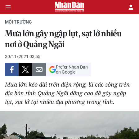
MÔI TRƯỜNG
Mưa lớn gây ngập lụt, sạt lở nhiều
CHÍNH TRỊ
nơi ở Quảng Ngãi
KINH TẾ
30/11/2021 03:55
Prefer Nhan Dan
VĂN HÓA
on Google
Mưa lớn kéo dài trên diện rộng, lũ các sông trên
XÃ HỘI
địa bàn tỉnh Quảng Ngãi dâng cao đã gây ngập
lụt, sạt lở tại nhiều địa phương trong tỉnh.
PHÁP LUẬT
DU LỊCH
THẾ GIỚI