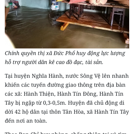
TIN MỚI
TIN ĐỊA PHƯƠNG
Trung du và miền núi phía Bắc
Đồng bằng sông Hồng
Chính quyền thị xã Đức Phổ huy động lực lượng
Bắc Trung Bộ
hỗ trợ người dân kê cao đồ đạc, tài sản.
Duyên hải Nam Trung Bộ và Tây
Tại huyện Nghĩa Hành, nước Sông Vệ lên nhanh
Nguyên
khiến các tuyến đường giao thông trên địa bàn
các xã: Hành Thiện, Hành Tín Đông, Hành Tín
Đông Nam Bộ
Tây bị ngập từ 0,3-0,5m. Huyện đã chủ động di
Đồng bằng sông Cửu Long
dời 42 hộ dân tại thôn Tân Hòa, xã Hành Tín Tây
Chuyên trang Hà Nội
đến nơi an toàn.
Chuyên trang TP. Hồ Chí Minh