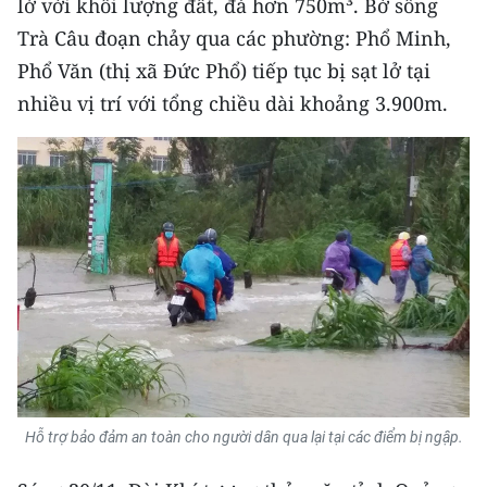
lở với khối lượng đất, đá hơn 750m³. Bờ sông
ENGLISH
Trà Câu đoạn chảy qua các phường: Phổ Minh,
中文
Phổ Văn (thị xã Đức Phổ) tiếp tục bị sạt lở tại
nhiều vị trí với tổng chiều dài khoảng 3.900m.
FRANÇAIS
РУССКИЙ
ESPAÑOL
한국어
Hỗ trợ bảo đảm an toàn cho người dân qua lại tại các điểm bị ngập.