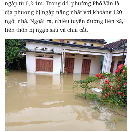
CHƯƠNG TRÌNH OCOP - MỖI XÃ
ngập từ 0,2-1m. Trong đó, phường Phổ Văn là
MỘT SẢN PHẨM
địa phương bị ngập nặng nhất với khoảng 120
ngôi nhà. Ngoài ra, nhiều tuyến đường liên xã,
RADIO
liên thôn bị ngập sâu và chia cắt.
MEDIA CENTER
E-Magazine
Video
Media Chính trị
Media Kinh tế
Media Văn hóa
Media Xã hội