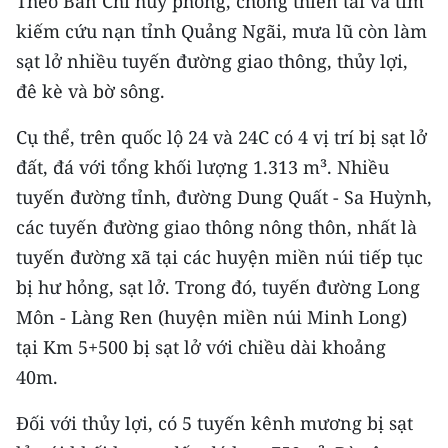
Theo Ban Chỉ huy phòng, chống thiên tai và tìm
kiếm cứu nạn tỉnh Quảng Ngãi, mưa lũ còn làm
CHUYÊN ĐỀ
sạt lở nhiều tuyến đường giao thông, thủy lợi,
đê kè và bờ sông.
CÁC CHUYÊN TRANG
Cụ thể, trên quốc lộ 24 và 24C có 4 vị trí bị sạt lở
VỀ BÁO NHÂN DÂN
đất, đá với tổng khối lượng 1.313 m³. Nhiều
tuyến đường tỉnh, đường Dung Quất - Sa Huỳnh,
THỜI NAY
các tuyến đường giao thông nông thôn, nhất là
NHÂN DÂN CUỐI TUẦN
tuyến đường xã tại các huyện miền núi tiếp tục
bị hư hỏng, sạt lở. Trong đó, tuyến đường Long
NHÂN DÂN HẰNG THÁNG
Môn - Làng Ren (huyện miền núi Minh Long)
tại Km 5+500 bị sạt lở với chiều dài khoảng
MUA BÁO
40m.
ĐỌC BÁO IN
Đối với thủy lợi, có 5 tuyến kênh mương bị sạt