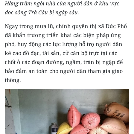
Media Pháp luật
Hàng trăm ngôi nhà của người dân ở khu vực
dọc sông Trà Câu bị ngập sâu.
Media Du lịch
Ngay trong mưa lũ, chính quyền thị xã Đức Phổ
Media Thế giới
đã khẩn trương triển khai các biện pháp ứng
Media Thể thao
phó, huy động các lực lượng hỗ trợ người dân
kê cao đồ đạc, tài sản, cử cán bộ trực tại các
Media Giáo dục
chốt ở các đoạn đường, ngầm, tràn bị ngập để
Media Y tế
bảo đảm an toàn cho người dân tham gia giao
thông.
Media Khoa học - Công nghệ
Media Môi trường
Ảnh
Infographic