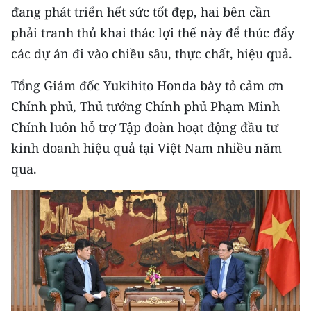
CHƯƠNG TRÌNH OCOP - MỖI XÃ
đang phát triển hết sức tốt đẹp, hai bên cần
MỘT SẢN PHẨM
phải tranh thủ khai thác lợi thế này để thúc đẩy
các dự án đi vào chiều sâu, thực chất, hiệu quả.
RADIO
Tổng Giám đốc Yukihito Honda bày tỏ cảm ơn
MEDIA CENTER
Chính phủ, Thủ tướng Chính phủ Phạm Minh
Chính luôn hỗ trợ Tập đoàn hoạt động đầu tư
E-Magazine
kinh doanh hiệu quả tại Việt Nam nhiều năm
Video
qua.
Media Chính trị
Media Kinh tế
Media Văn hóa
Media Xã hội