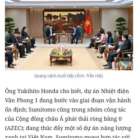
CHUYÊN ĐỀ
CÁC CHUYÊN TRANG
VỀ BÁO NHÂN DÂN
THỜI NAY
Quang cảnh buổi tiếp (Ảnh: Trần Hải).
NHÂN DÂN CUỐI TUẦN
Ông Yukihito Honda cho biết, dự án Nhiệt điện
NHÂN DÂN HẰNG THÁNG
Vân Phong 1 đang bước vào giai đoạn vận hành
MUA BÁO
ổn định; Sumitomo cũng trong nhóm công tác
của Cộng đồng châu Á phát thải ròng bằng 0
ĐỌC BÁO IN
(AZEC); đang thúc đẩy một số dự án năng lượng
xanh tại Việt Nam. Sumitomo mong hợp tác với