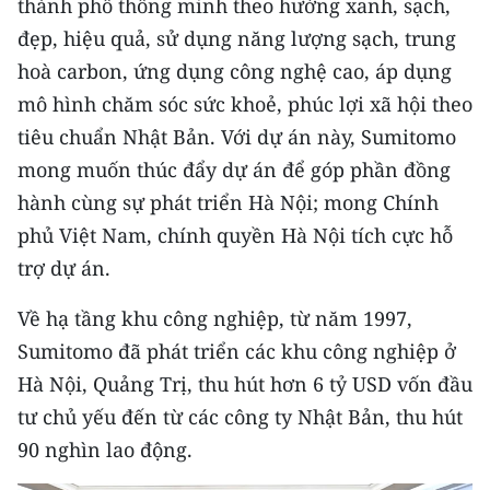
thành phố thông minh theo hướng xanh, sạch,
TIN MỚI
đẹp, hiệu quả, sử dụng năng lượng sạch, trung
hoà carbon, ứng dụng công nghệ cao, áp dụng
TIN ĐỊA PHƯƠNG
mô hình chăm sóc sức khoẻ, phúc lợi xã hội theo
Trung du và miền núi phía Bắc
tiêu chuẩn Nhật Bản. Với dự án này, Sumitomo
mong muốn thúc đẩy dự án để góp phần đồng
Đồng bằng sông Hồng
hành cùng sự phát triển Hà Nội; mong Chính
Bắc Trung Bộ
phủ Việt Nam, chính quyền Hà Nội tích cực hỗ
trợ dự án.
Duyên hải Nam Trung Bộ và Tây
Nguyên
Về hạ tầng khu công nghiệp, từ năm 1997,
Đông Nam Bộ
Sumitomo đã phát triển các khu công nghiệp ở
Hà Nội, Quảng Trị, thu hút hơn 6 tỷ USD vốn đầu
Đồng bằng sông Cửu Long
tư chủ yếu đến từ các công ty Nhật Bản, thu hút
Chuyên trang Hà Nội
90 nghìn lao động.
Chuyên trang TP. Hồ Chí Minh