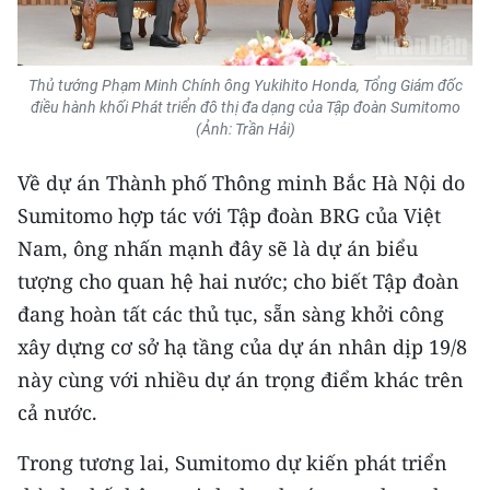
Media Pháp luật
Media Du lịch
Thủ tướng Phạm Minh Chính ông Yukihito Honda, Tổng Giám đốc
Media Thế giới
điều hành khối Phát triển đô thị đa dạng của Tập đoàn Sumitomo
(Ảnh: Trần Hải)
Media Thể thao
Về dự án Thành phố Thông minh Bắc Hà Nội do
Media Giáo dục
Sumitomo hợp tác với Tập đoàn BRG của Việt
Nam, ông nhấn mạnh đây sẽ là dự án biểu
Media Y tế
tượng cho quan hệ hai nước; cho biết Tập đoàn
Media Khoa học - Công nghệ
đang hoàn tất các thủ tục, sẵn sàng khởi công
xây dựng cơ sở hạ tầng của dự án nhân dịp 19/8
Media Môi trường
này cùng với nhiều dự án trọng điểm khác trên
Ảnh
cả nước.
Infographic
Trong tương lai, Sumitomo dự kiến phát triển