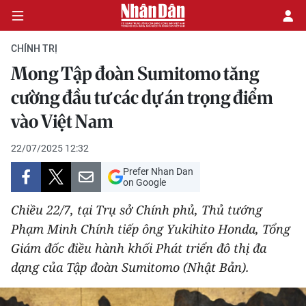
CHÍNH TRỊ
Mong Tập đoàn Sumitomo tăng
CHÍNH TRỊ
cường đầu tư các dự án trọng điểm
vào Việt Nam
KINH TẾ
22/07/2025 12:32
VĂN HÓA
Prefer Nhan Dan
on Google
XÃ HỘI
Chiều 22/7, tại Trụ sở Chính phủ, Thủ tướng
PHÁP LUẬT
Phạm Minh Chính tiếp ông Yukihito Honda, Tổng
Giám đốc điều hành khối Phát triển đô thị đa
DU LỊCH
dạng của Tập đoàn Sumitomo (Nhật Bản).
THẾ GIỚI