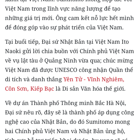
ENGLISH
Việt Nam trong lĩnh vực năng lượng để tạo
những giá trị mới. Ông cam kết nỗ lực hết mình
中文
để đóng góp vào sự phát triển của Việt Nam.
FRANÇAIS
Tại buổi tiếp, Đại sứ Nhật Bản tại Việt Nam Ito
РУССКИЙ
Naoki gửi lời chia buồn với Chính phủ Việt Nam
về vụ lật tàu ở Quảng Ninh vừa qua; chúc mừng
ESPAÑOL
Việt Nam đã được UNESCO công nhận Quần thể
di tích và danh thắng
Yên Tử - Vĩnh Nghiêm,
한국어
Côn Sơn, Kiếp Bạc
là Di sản Văn hóa thế giới.
Về dự án Thành phố Thông minh Bắc Hà Nội,
Đại sứ nêu rõ, đây sẽ là thành phố áp dụng công
nghệ cao của Nhật Bản, do đó Sumitomo mong
hai Chính phủ Việt Nam và Nhật Bản ủng hộ,