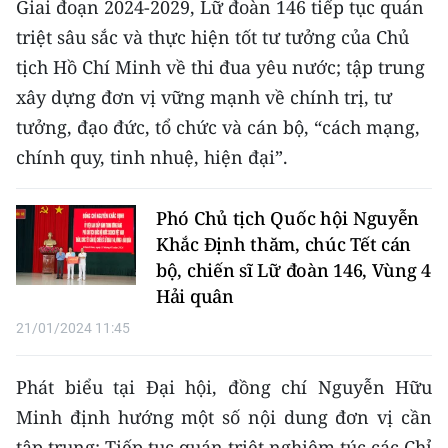
Giai đoạn 2024-2029, Lữ đoàn 146 tiếp tục quán
Media Pháp luật
triệt sâu sắc và thực hiện tốt tư tưởng của Chủ
Media Du lịch
tịch Hồ Chí Minh về thi đua yêu nước; tập trung
xây dựng đơn vị vững mạnh về chính trị, tư
Media Thế giới
tưởng, đạo đức, tổ chức và cán bộ, “cách mạng,
Media Thể thao
chính quy, tinh nhuệ, hiện đại”.
Media Giáo dục
Phó Chủ tịch Quốc hội Nguyễn
Media Y tế
Khắc Định thăm, chúc Tết cán
bộ, chiến sĩ Lữ đoàn 146, Vùng 4
Media Khoa học - Công nghệ
Hải quân
Media Môi trường
21/01/2024 11:45
Ảnh
Phát biểu tại Đại hội, đồng chí Nguyễn Hữu
Infographic
Minh định hướng một số nội dung đơn vị cần
tập trung: Tiếp tục quán triệt nghiêm túc các Chỉ