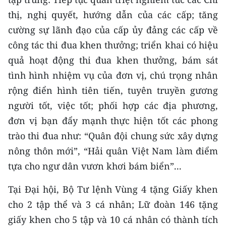
TIN MỚI
thị, nghị quyết, hướng dẫn của các cấp; tăng
cường sự lãnh đạo của cấp ủy đảng các cấp về
TIN ĐỊA PHƯƠNG
công tác thi đua khen thưởng; triển khai có hiệu
Trung du và miền núi phía Bắc
quả hoạt động thi đua khen thưởng, bám sát
tình hình nhiệm vụ của đơn vị, chú trọng nhân
Đồng bằng sông Hồng
rộng điển hình tiên tiến, tuyên truyền gương
Bắc Trung Bộ
người tốt, việc tốt; phối hợp các địa phương,
đơn vị bạn đẩy mạnh thực hiện tốt các phong
Duyên hải Nam Trung Bộ và Tây
trào thi đua như: “Quân đội chung sức xây dựng
Nguyên
nông thôn mới”, “Hải quân Việt Nam làm điểm
Đông Nam Bộ
tựa cho ngư dân vươn khơi bám biển”...
Đồng bằng sông Cửu Long
Tại Đại hội, Bộ Tư lệnh Vùng 4 tặng Giấy khen
Chuyên trang Hà Nội
cho 2 tập thể và 3 cá nhân; Lữ đoàn 146 tặng
giấy khen cho 5 tập và 10 cá nhân có thành tích
Chuyên trang TP. Hồ Chí Minh