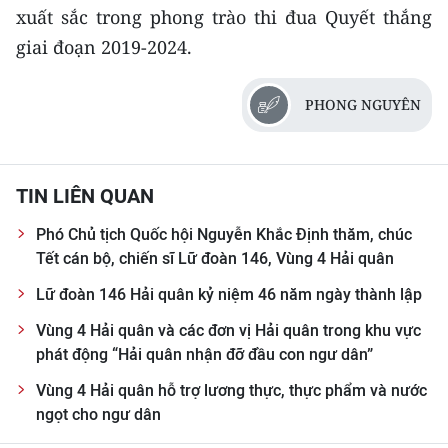
xuất sắc trong phong trào thi đua Quyết thắng
CHUYÊN ĐỀ
giai đoạn 2019-2024.
CÁC CHUYÊN TRANG
PHONG NGUYÊN
VỀ BÁO NHÂN DÂN
TIN LIÊN QUAN
THỜI NAY
Phó Chủ tịch Quốc hội Nguyễn Khắc Định thăm, chúc
NHÂN DÂN CUỐI TUẦN
Tết cán bộ, chiến sĩ Lữ đoàn 146, Vùng 4 Hải quân
Lữ đoàn 146 Hải quân kỷ niệm 46 năm ngày thành lập
NHÂN DÂN HẰNG THÁNG
Vùng 4 Hải quân và các đơn vị Hải quân trong khu vực
MUA BÁO
phát động “Hải quân nhận đỡ đầu con ngư dân”
Vùng 4 Hải quân hỗ trợ lương thực, thực phẩm và nước
ĐỌC BÁO IN
ngọt cho ngư dân