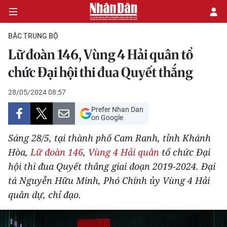
BẮC TRUNG BỘ
Lữ đoàn 146, Vùng 4 Hải quân tổ
CHÍNH TRỊ
chức Đại hội thi đua Quyết thắng
KINH TẾ
28/05/2024 08:57
Prefer Nhan Dan
VĂN HÓA
on Google
Sáng 28/5, tại thành phố Cam Ranh, tỉnh Khánh
XÃ HỘI
Hòa,
Lữ đoàn 146
,
Vùng 4 Hải quân
tổ chức Đại
hội thi đua Quyết thắng giai đoạn 2019-2024. Đại
PHÁP LUẬT
tá Nguyễn Hữu Minh, Phó Chính ủy Vùng 4 Hải
DU LỊCH
quân dự, chỉ đạo.
THẾ GIỚI