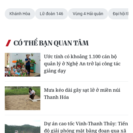
ENGLISH
Khánh Hòa
Lữ đoàn 146
Vùng 4 Hải quân
Đại hội th
中文
FRANÇAIS
CÓ THỂ BẠN QUAN TÂM
РУССКИЙ
Ước tính có khoảng 1.100 cán bộ
ESPAÑOL
quản lý ở Nghệ An trở lại công tác
giảng dạy
한국어
Mưa kéo dài gây sạt lở ở miền núi
Thanh Hóa
Dự án cao tốc Vinh-Thanh Thủy: Tiến
độ giải phóng mặt bằng đoạn qua xã