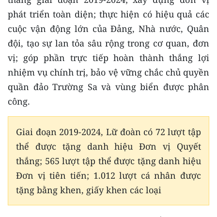
CHƯƠNG TRÌNH OCOP - MỖI XÃ
phát triển toàn diện; thực hiện có hiệu quả các
MỘT SẢN PHẨM
cuộc vận động lớn của Đảng, Nhà nước, Quân
đội, tạo sự lan tỏa sâu rộng trong cơ quan, đơn
RADIO
vị; góp phần trực tiếp hoàn thành thắng lợi
MEDIA CENTER
nhiệm vụ chính trị, bảo vệ vững chắc chủ quyền
quần đảo Trường Sa và vùng biển được phân
E-Magazine
công.
Video
Giai đoạn 2019-2024, Lữ đoàn có 72 lượt tập
Media Chính trị
thể được tặng danh hiệu Đơn vị Quyết
Media Kinh tế
thắng; 565 lượt tập thể được tặng danh hiệu
Đơn vị tiên tiến; 1.012 lượt cá nhân được
Media Văn hóa
tặng bằng khen, giấy khen các loại
Media Xã hội