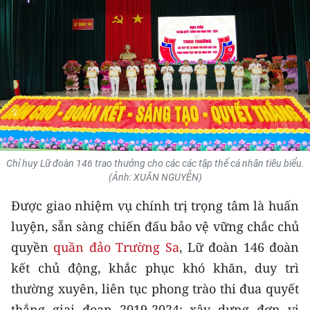
THỂ THAO
GIÁO DỤC
Y TẾ
KHOA HỌC - CÔNG NGHỆ
MÔI TRƯỜNG
Chỉ huy Lữ đoàn 146 trao thưởng cho các các tập thể cá nhân tiêu biểu.
(Ảnh: XUÂN NGUYỄN)
BẠN ĐỌC
Được giao nhiệm vụ chính trị trọng tâm là huấn
KIỂM CHỨNG THÔNG TIN
luyện, sẵn sàng chiến đấu bảo vệ vững chắc chủ
quyền
quần đảo Trường Sa
, Lữ đoàn 146 đoàn
TRI THỨC CHUYÊN SÂU
kết chủ động, khắc phục khó khăn, duy trì
54 DÂN TỘC VIỆT NAM
thường xuyên, liên tục phong trào thi đua quyết
thắng giai đoạn 2019-2024; xây dựng đơn vị