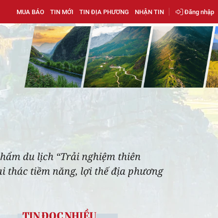
MUA BÁO
TIN MỚI
TIN ĐỊA PHƯƠNG
NHẬN TIN
Đăng nhập
hẩm du lịch “Trải nghiệm thiên
 thác tiềm năng, lợi thế địa phương
TIN ĐỌC NHIỀU