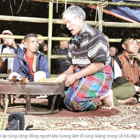
 lại cùng cộng đồng người Ma Coong làm lễ cúng Giàng trong Lễ hội đập 