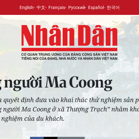
English
中文
Français
Русский
Español
한국어
ng người Ma Coong
 quyết định đưa vào khai thác thử nghiệm sản p
g người Ma Coong ở xã Thượng Trạch” nhằm khai
i nghiệm của du khách.