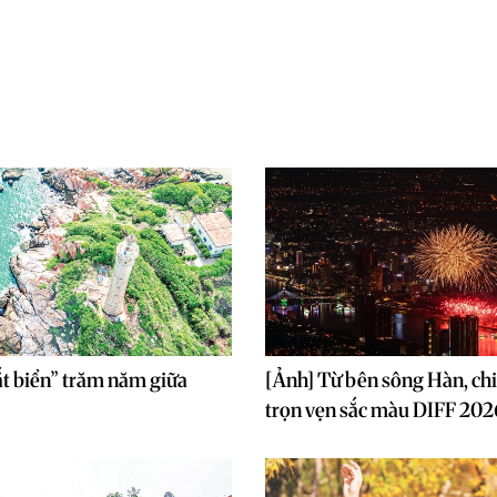
t biển” trăm năm giữa
[Ảnh] Từ bên sông Hàn, c
trọn vẹn sắc màu DIFF 202