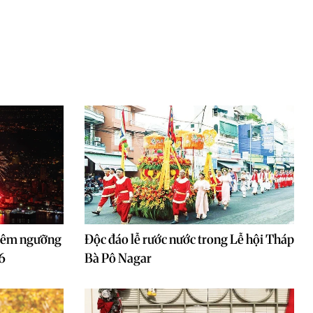
hiêm ngưỡng
Độc đáo lễ rước nước trong Lễ hội Tháp
6
Bà Pô Nagar