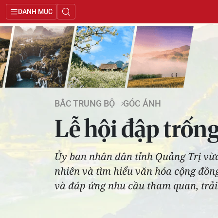
DANH MỤC
BẮC TRUNG BỘ
GÓC ẢNH
Lễ hội đập trố
Ủy ban nhân dân tỉnh Quảng Trị vừa
nhiên và tìm hiểu văn hóa cộng đồn
và đáp ứng nhu cầu tham quan, trả