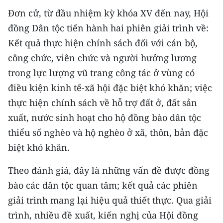
Media Pháp luật
Đơn cử, từ đầu nhiệm kỳ khóa XV đến nay, Hội
Media Du lịch
đồng Dân tộc tiến hành hai phiên giải trình về:
Kết quả thực hiện chính sách đối với cán bộ,
Media Thế giới
công chức, viên chức và người hưởng lương
Media Thể thao
trong lực lượng vũ trang công tác ở vùng có
điều kiện kinh tế-xã hội đặc biệt khó khăn; việc
Media Giáo dục
thực hiện chính sách về hỗ trợ đất ở, đất sản
Media Y tế
xuất, nước sinh hoạt cho hộ đồng bào dân tộc
thiểu số nghèo và hộ nghèo ở xã, thôn, bản đặc
Media Khoa học - Công nghệ
biệt khó khăn.
Media Môi trường
Theo đánh giá, đây là những vấn đề được đồng
Ảnh
bào các dân tộc quan tâm; kết quả các phiên
giải trình mang lại hiệu quả thiết thực. Qua giải
Infographic
trình, nhiều đề xuất, kiến nghị của Hội đồng