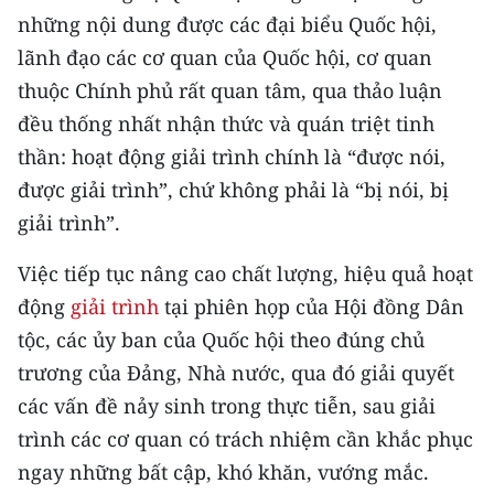
CHƯƠNG TRÌNH OCOP - MỖI XÃ
những nội dung được các đại biểu Quốc hội,
MỘT SẢN PHẨM
lãnh đạo các cơ quan của Quốc hội, cơ quan
thuộc Chính phủ rất quan tâm, qua thảo luận
RADIO
đều thống nhất nhận thức và quán triệt tinh
thần: hoạt động giải trình chính là “được nói,
MEDIA CENTER
được giải trình”, chứ không phải là “bị nói, bị
E-Magazine
giải trình”.
Video
Việc tiếp tục nâng cao chất lượng, hiệu quả hoạt
động
giải trình
tại phiên họp của Hội đồng Dân
Media Chính trị
tộc, các ủy ban của Quốc hội theo đúng chủ
Media Kinh tế
trương của Đảng, Nhà nước, qua đó giải quyết
các vấn đề nảy sinh trong thực tiễn, sau giải
Media Văn hóa
trình các cơ quan có trách nhiệm cần khắc phục
Media Xã hội
ngay những bất cập, khó khăn, vướng mắc.