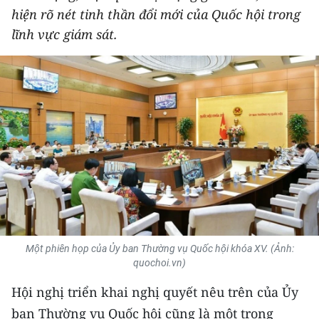
hiện rõ nét tinh thần đổi mới của Quốc hội trong
THỂ THAO
lĩnh vực giám sát.
GIÁO DỤC
Y TẾ
KHOA HỌC - CÔNG NGHỆ
MÔI TRƯỜNG
BẠN ĐỌC
KIỂM CHỨNG THÔNG TIN
Một phiên họp của Ủy ban Thường vụ Quốc hội khóa XV. (Ảnh:
TRI THỨC CHUYÊN SÂU
quochoi.vn)
54 DÂN TỘC VIỆT NAM
Hội nghị triển khai nghị quyết nêu trên của Ủy
ban Thường vụ Quốc hội cũng là một trong