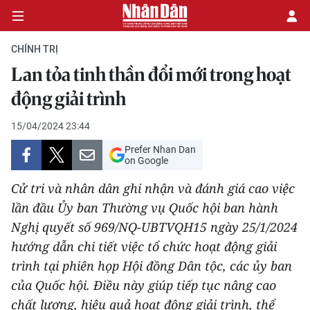
CHÍNH TRỊ
Lan tỏa tinh thần đổi mới trong hoạt
CHÍNH TRỊ
động giải trình
KINH TẾ
15/04/2024 23:44
Prefer Nhan Dan
VĂN HÓA
on Google
Cử tri và nhân dân ghi nhận và đánh giá cao việc
XÃ HỘI
lần đầu Ủy ban Thường vụ Quốc hội ban hành
Nghị quyết số 969/NQ-UBTVQH15 ngày 25/1/2024
PHÁP LUẬT
hướng dẫn chi tiết việc tổ chức hoạt động giải
DU LỊCH
trình tại phiên họp Hội đồng Dân tộc, các ủy ban
của Quốc hội. Điều này giúp tiếp tục nâng cao
THẾ GIỚI
chất lượng, hiệu quả hoạt động giải trình, thể