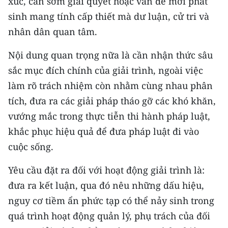
xúc, cần sớm giải quyết hoặc vấn đề mới phát
sinh mang tính cấp thiết mà dư luận, cử tri và
CHUYÊN ĐỀ
nhân dân quan tâm.
CÁC CHUYÊN TRANG
Nội dung quan trọng nữa là cần nhận thức sâu
sắc mục đích chính của giải trình, ngoài việc
VỀ BÁO NHÂN DÂN
làm rõ trách nhiệm còn nhằm cùng nhau phân
tích, đưa ra các giải pháp tháo gỡ các khó khăn,
THỜI NAY
vướng mắc trong thực tiễn thi hành pháp luật,
NHÂN DÂN CUỐI TUẦN
khắc phục hiệu quả để đưa pháp luật đi vào
cuộc sống.
NHÂN DÂN HẰNG THÁNG
Yêu cầu đặt ra đối với hoạt động giải trình là:
MUA BÁO
đưa ra kết luận, qua đó nêu những dấu hiệu,
nguy cơ tiềm ẩn phức tạp có thể nảy sinh trong
ĐỌC BÁO IN
quá trình hoạt động quản lý, phụ trách của đối