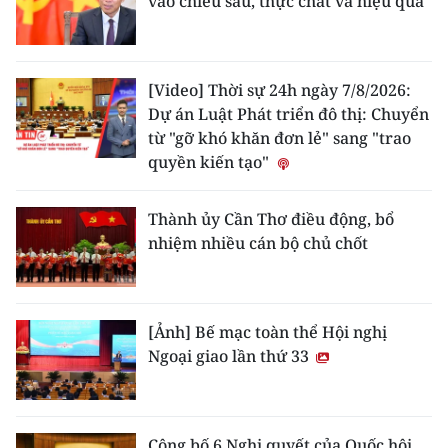
vào chiều sâu, thực chất và hiệu quả
[Video] Thời sự 24h ngày 7/8/2026:
Dự án Luật Phát triển đô thị: Chuyển
từ "gỡ khó khăn đơn lẻ" sang "trao
quyền kiến tạo"
Thành ủy Cần Thơ điều động, bổ
nhiệm nhiều cán bộ chủ chốt
[Ảnh] Bế mạc toàn thể Hội nghị
Ngoại giao lần thứ 33
Công bố 6 Nghị quyết của Quốc hội