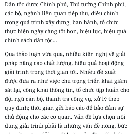
Dân tộc được Chính phủ, Thủ tướng Chính phủ,
TIN MỚI
các bộ, ngành liên quan tiếp thu, điều chỉnh
TIN ĐỊA PHƯƠNG
trong quá trình xây dựng, ban hành, tổ chức
thực hiện ngày càng tốt hơn, hiệu lực, hiệu quả
Trung du và miền núi phía Bắc
chính sách dân tộc...
Đồng bằng sông Hồng
Qua thảo luận vừa qua, nhiều kiến nghị về giải
Bắc Trung Bộ
pháp nâng cao chất lượng, hiệu quả hoạt động
giải trình trong thời gian tới. Nhiều đề xuất
Duyên hải Nam Trung Bộ và Tây
Nguyên
được đưa ra như việc chú trọng triển khai giám
sát lại, công khai thông tin, tổ chức tập huấn cho
Đông Nam Bộ
đội ngũ cán bộ, thanh tra công vụ, xử lý theo
Đồng bằng sông Cửu Long
quy định; thời gian gửi báo cáo để bảo đảm sự
chủ động cho các cơ quan. Vấn đề lựa chọn nội
Chuyên trang Hà Nội
dung giải trình phải là những vấn đề nóng, bức
Chuyên trang TP. Hồ Chí Minh