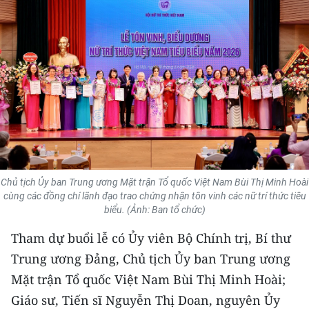
THỂ THAO
GIÁO DỤC
Y TẾ
KHOA HỌC - CÔNG NGHỆ
MÔI TRƯỜNG
BẠN ĐỌC
Chủ tịch Ủy ban Trung ương Mặt trận Tổ quốc Việt Nam Bùi Thị Minh Hoài
cùng các đồng chí lãnh đạo trao chứng nhận tôn vinh các nữ trí thức tiêu
biểu. (Ảnh: Ban tổ chức)
KIỂM CHỨNG THÔNG TIN
Tham dự buổi lễ có Ủy viên Bộ Chính trị, Bí thư
TRI THỨC CHUYÊN SÂU
Trung ương Đảng, Chủ tịch Ủy ban Trung ương
Mặt trận Tổ quốc Việt Nam Bùi Thị Minh Hoài;
54 DÂN TỘC VIỆT NAM
Giáo sư, Tiến sĩ Nguyễn Thị Doan, nguyên Ủy