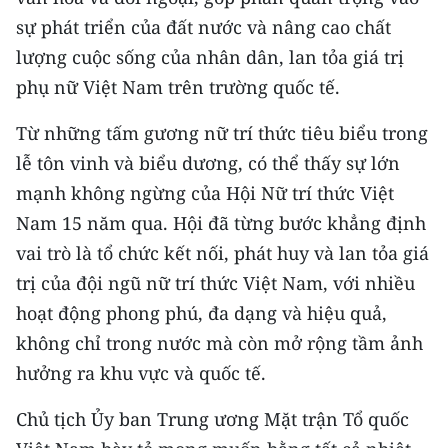
sự phát triển của đất nước và nâng cao chất
CHUYÊN ĐỀ
lượng cuộc sống của nhân dân, lan tỏa giá trị
phụ nữ Việt Nam trên trường quốc tế.
CÁC CHUYÊN TRANG
Từ những tấm gương nữ trí thức tiêu biểu trong
VỀ BÁO NHÂN DÂN
lễ tôn vinh và biểu dương, có thể thấy sự lớn
mạnh không ngừng của Hội Nữ trí thức Việt
THỜI NAY
Nam 15 năm qua. Hội đã từng bước khẳng định
NHÂN DÂN CUỐI TUẦN
vai trò là tổ chức kết nối, phát huy và lan tỏa giá
trị của đội ngũ nữ trí thức Việt Nam, với nhiều
NHÂN DÂN HẰNG THÁNG
hoạt động phong phú, đa dạng và hiệu quả,
không chỉ trong nước mà còn mở rộng tầm ảnh
MUA BÁO
hưởng ra khu vực và quốc tế.
ĐỌC BÁO IN
Chủ tịch Ủy ban Trung ương Mặt trận Tổ quốc