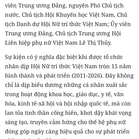
CHƯƠNG TRÌNH OCOP - MỖI XÃ
viên Trung ương Đảng, nguyên Phó Chủ tịch
MỘT SẢN PHẨM
nước, Chủ tịch Hội Khuyến học Việt Nam, Chủ
tịch Danh dự Hội Nữ trí thức Việt Nam; Ủy viên
RADIO
Trung ương Đảng, Chủ tịch Trung ương Hội
Liên hiệp phụ nữ Việt Nam Lê Thị Thủy.
MEDIA CENTER
Sự kiện có ý nghĩa đặc biệt khi được tổ chức
E-Magazine
nhân dịp Hội Nữ trí thức Việt Nam tròn 15 năm
Video
hình thành và phát triển (2011-2026). Đây không
chỉ là dịp biểu dương những cá nhân xuất sắc
Media Chính trị
trong hoạt động khoa học, giáo dục, y tế, văn
Media Kinh tế
hóa, kinh tế-xã hội và hội nhập quốc tế, mà còn
lan tỏa tinh thần cống hiến, khơi dậy khát vọng
Media Văn hóa
sáng tạo, truyền cảm hứng cho thế hệ phụ nữ
Media Xã hội
đóng góp ngày càng hiệu quả cho sự phát triển