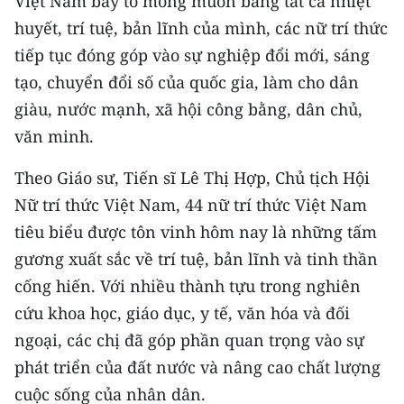
Việt Nam bày tỏ mong muốn bằng tất cả nhiệt
ENGLISH
huyết, trí tuệ, bản lĩnh của mình, các nữ trí thức
tiếp tục đóng góp vào sự nghiệp đổi mới, sáng
中文
tạo, chuyển đổi số của quốc gia, làm cho dân
FRANÇAIS
giàu, nước mạnh, xã hội công bằng, dân chủ,
văn minh.
РУССКИЙ
Theo Giáo sư, Tiến sĩ Lê Thị Hợp, Chủ tịch Hội
ESPAÑOL
Nữ trí thức Việt Nam, 44 nữ trí thức Việt Nam
한국어
tiêu biểu được tôn vinh hôm nay là những tấm
gương xuất sắc về trí tuệ, bản lĩnh và tinh thần
cống hiến. Với nhiều thành tựu trong nghiên
cứu khoa học, giáo dục, y tế, văn hóa và đối
ngoại, các chị đã góp phần quan trọng vào sự
phát triển của đất nước và nâng cao chất lượng
cuộc sống của nhân dân.