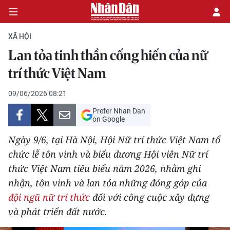
XÃ HỘI
Lan tỏa tinh thần cống hiến của nữ
CHÍNH TRỊ
trí thức Việt Nam
KINH TẾ
09/06/2026 08:21
Prefer Nhan Dan
VĂN HÓA
on Google
Ngày 9/6, tại Hà Nội, Hội Nữ trí thức Việt Nam tổ
XÃ HỘI
chức lễ tôn vinh và biểu dương Hội viên Nữ trí
thức Việt Nam tiêu biểu năm 2026, nhằm ghi
PHÁP LUẬT
nhận, tôn vinh và lan tỏa những đóng góp của
DU LỊCH
đội ngũ nữ trí thức
đối với công cuộc xây dựng
và phát triển đất nước.
THẾ GIỚI