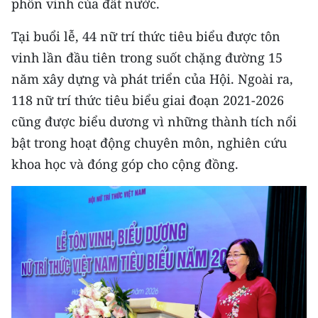
phồn vinh của đất nước.
Media Pháp luật
Tại buổi lễ, 44 nữ trí thức tiêu biểu được tôn
Media Du lịch
vinh lần đầu tiên trong suốt chặng đường 15
Media Thế giới
năm xây dựng và phát triển của Hội. Ngoài ra,
Media Thể thao
118 nữ trí thức tiêu biểu giai đoạn 2021-2026
cũng được biểu dương vì những thành tích nổi
Media Giáo dục
bật trong hoạt động chuyên môn, nghiên cứu
Media Y tế
khoa học và đóng góp cho cộng đồng.
Media Khoa học - Công nghệ
Media Môi trường
Ảnh
Infographic