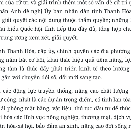
ị của cử tri và giải trình thêm một số vấn đề cử tri
Doãn Anh đề nghị Ủy ban nhân dân tỉnh Thanh Hóa
, giải quyết các nội dung thuộc thẩm quyền; những 
i biểu Quốc hội tỉnh tiếp thu đầy đủ, tổng hợp ch
Trung ương xem xét, giải quyết.
ỉnh Thanh Hóa, cấp ủy, chính quyền các địa phương 
g nắm bắt cơ hội, khai thác hiệu quả tiềm năng, lợ
ng tâm là thúc đẩy phát triển kinh tế theo hướng
gắn với chuyển đổi số, đổi mới sáng tạo.
 các động lực truyền thống, nâng cao chất lượng 
 công, nhất là các dự án trọng điểm, có tính lan tỏa
ải phóng mặt bằng, vật liệu, thủ tục đầu tư để thú
ài hòa các lĩnh vực nông nghiệp, thương mại, dịch v
ăn hóa-xã hội, bảo đảm an sinh, nâng cao đời sống 