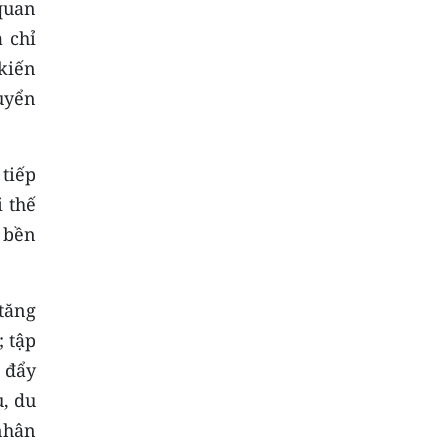
 quan
 chỉ
kiến
uyển
tiếp
i thế
 bền
tăng
; tập
c đẩy
ụ, du
nhân