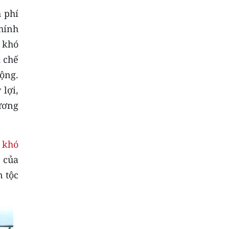
 phí
chính
 khó
 chế
động.
 lợi,
ương
 khó
 của
n tộc