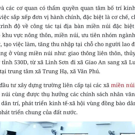
 và các cơ quan có thẩm quyền quan tâm bố trí kinh
việc sắp xếp đơn vị hành chính, đặc biệt là cơ chế, 
trình độ về công tác tại địa bàn miền núi đặc biệt
o khu vực nông thôn, miền núi, ưu tiên nhóm ngành
, tạo việc làm, tăng thu nhập tại chỗ cho người lao 
ng ở vùng miền núi như: giao thông liên thôn, thủy
 tỉnh 530D, từ xã Linh Sơn đi xã Giao An sang xã L
ại trung tâm xã Trung Hạ, xã Văn Phú.
đầu tư xây dựng trường liên cấp tại các xã
miền núi
ền núi cùng được thụ hưởng các chính sách nhân văn
ân trí, phát triển kinh tế-xã hội vùng đồng bào dâ
phát triển chung của đất nước.