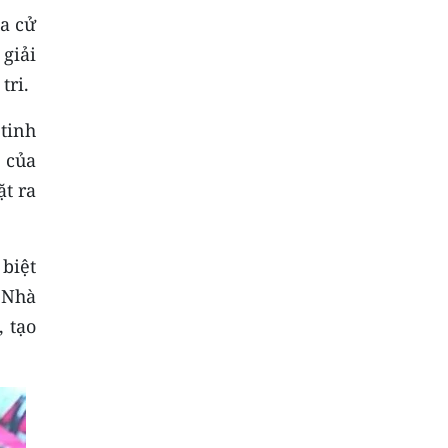
ủa cử
giải
tri.
tinh
g của
ặt ra
biệt
 Nhà
 tạo