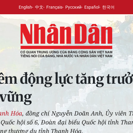
English
中文
Français
Русский
Español
한국어
êm động lực tăng trưở
 vững
anh Hóa
, đồng chí Nguyễn Doãn Anh, Ủy viên 
 Quốc hội số 6, Đoàn đại biểu Quốc hội tỉnh Tha
vùng thượng du tỉnh Thanh Hóa.