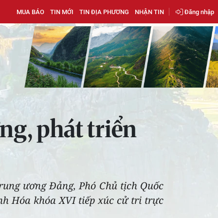
MUA BÁO
TIN MỚI
TIN ĐỊA PHƯƠNG
NHẬN TIN
Đăng nhập
ng, phát triển
Trung ương Đảng, Phó Chủ tịch Quốc
nh Hóa khóa XVI tiếp xúc cử tri trực