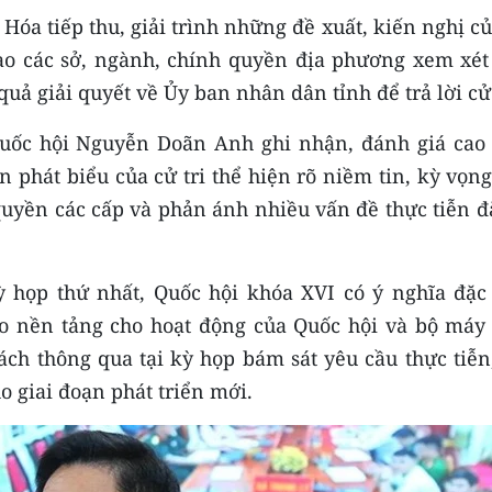
óa tiếp thu, giải trình những đề xuất, kiến nghị c
đạo các sở, ngành, chính quyền địa phương xem xét 
uả giải quyết về Ủy ban nhân dân tỉnh để trả lời cử 
 Quốc hội Nguyễn Doãn Anh ghi nhận, đánh giá cao 
n phát biểu của cử tri thể hiện rõ niềm tin, kỳ vọn
quyền các cấp và phản ánh nhiều vấn đề thực tiễn đ
 họp thứ nhất, Quốc hội khóa XVI có ý nghĩa đặc 
o nền tảng cho hoạt động của Quốc hội và bộ máy
ch thông qua tại kỳ họp bám sát yêu cầu thực tiễn,
o giai đoạn phát triển mới.