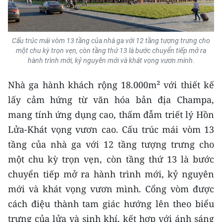
TIN MỚI
TIN ĐỊA PHƯƠNG
Cấu trúc mái vòm 13 tầng của nhà ga với 12 tầng tượng trưng cho
một chu kỳ trọn vẹn, còn tầng thứ 13 là bước chuyển tiếp mở ra
Trung du và miền núi phía Bắc
hành trình mới, kỷ nguyên mới và khát vọng vươn mình.
Đồng bằng sông Hồng
Nhà ga hành khách rộng 18.000m² với thiết kế
lấy cảm hứng từ văn hóa bản địa Champa,
Bắc Trung Bộ
mang tính ứng dụng cao, thấm đẫm triết lý Hồn
Duyên hải Nam Trung Bộ và Tây
Lửa-Khát vọng vươn cao. Cấu trúc mái vòm 13
Nguyên
tầng của nhà ga với 12 tầng tượng trưng cho
Đông Nam Bộ
một chu kỳ trọn vẹn, còn tầng thứ 13 là bước
chuyển tiếp mở ra hành trình mới, kỷ nguyên
Đồng bằng sông Cửu Long
mới và khát vọng vươn mình. Cổng vòm được
Chuyên trang Hà Nội
cách điệu thành tam giác hướng lên theo biểu
trưng của lửa và sinh khí, kết hợp với ánh sáng
Chuyên trang TP. Hồ Chí Minh