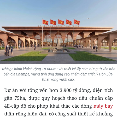
THỂ THAO
GIÁO DỤC
Y TẾ
KHOA HỌC - CÔNG NGHỆ
MÔI TRƯỜNG
BẠN ĐỌC
Nhà ga hành khách rộng 18.000m² với thiết kế lấy cảm hứng từ văn hóa
bản địa Champa, mang tính ứng dụng cao, thấm đẫm triết lý Hồn Lửa-
Khát vọng vươn cao.
KIỂM CHỨNG THÔNG TIN
Dự án với tổng vốn hơn 3.900 tỷ đồng, diện tích
TRI THỨC CHUYÊN SÂU
gần 75ha, được quy hoạch theo tiêu chuẩn cấp
4E-cấp độ cho phép khai thác các dòng
máy bay
54 DÂN TỘC VIỆT NAM
thân rộng hiện đại, có công suất thiết kế khoảng