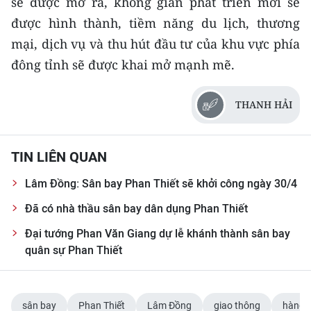
sẽ được mở ra, không gian phát triển mới sẽ
được hình thành, tiềm năng du lịch, thương
mại, dịch vụ và thu hút đầu tư của khu vực phía
đông tỉnh sẽ được khai mở mạnh mẽ.
THANH HẢI
TIN LIÊN QUAN
Lâm Đồng: Sân bay Phan Thiết sẽ khởi công ngày 30/4
Đã có nhà thầu sân bay dân dụng Phan Thiết
Đại tướng Phan Văn Giang dự lễ khánh thành sân bay
quân sự Phan Thiết
sân bay
Phan Thiết
Lâm Đồng
giao thông
hàng 