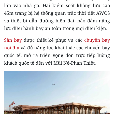
Media Pháp luật
lăn vào nhà ga. Đài kiểm soát không lưu cao
45m trang bị hệ thống quan trắc thời tiết AWOS
Media Du lịch
và thiết bị dẫn đường hiện đại, bảo đảm năng
Media Thế giới
lực điều hành bay an toàn trong mọi điều kiện.
Media Thể thao
Sân bay
được thiết kế phục vụ các
chuyến bay
Media Giáo dục
nội địa
và đủ năng lực khai thác các chuyến bay
quốc tế, mở ra triển vọng đón trực tiếp luồng
Media Y tế
khách quốc tế đến với Mũi Né-Phan Thiết.
Media Khoa học - Công nghệ
Media Môi trường
Ảnh
Infographic