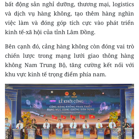
bất động sản nghỉ dưỡng, thương mại, logistics
ENGLISH
và dịch vụ hàng không, tạo thêm hàng nghìn
中文
việc làm và đóng góp tích cực vào phát triển
kinh tế-xã hội của tỉnh Lâm Đồng.
FRANÇAIS
Bên cạnh đó, cảng hàng không còn đóng vai trò
РУССКИЙ
chiến lược trong mạng lưới giao thông hàng
ESPAÑOL
không Nam Trung Bộ, tăng cường kết nối với
khu vực kinh tế trọng điểm phía nam.
한국어