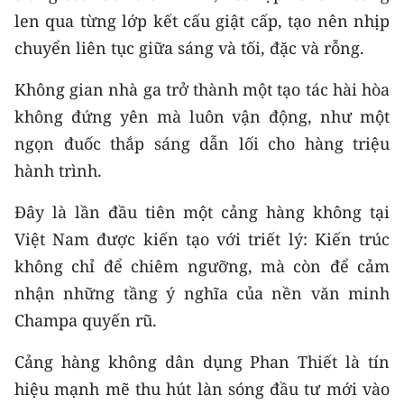
len qua từng lớp kết cấu giật cấp, tạo nên nhịp
CHUYÊN ĐỀ
chuyển liên tục giữa sáng và tối, đặc và rỗng.
CÁC CHUYÊN TRANG
Không gian nhà ga trở thành một tạo tác hài hòa
không đứng yên mà luôn vận động, như một
VỀ BÁO NHÂN DÂN
ngọn đuốc thắp sáng dẫn lối cho hàng triệu
hành trình.
THỜI NAY
Đây là lần đầu tiên một cảng hàng không tại
NHÂN DÂN CUỐI TUẦN
Việt Nam được kiến tạo với triết lý: Kiến trúc
không chỉ để chiêm ngưỡng, mà còn để cảm
NHÂN DÂN HẰNG THÁNG
nhận những tầng ý nghĩa của nền văn minh
MUA BÁO
Champa quyến rũ.
ĐỌC BÁO IN
Cảng hàng không dân dụng Phan Thiết là tín
hiệu mạnh mẽ thu hút làn sóng đầu tư mới vào