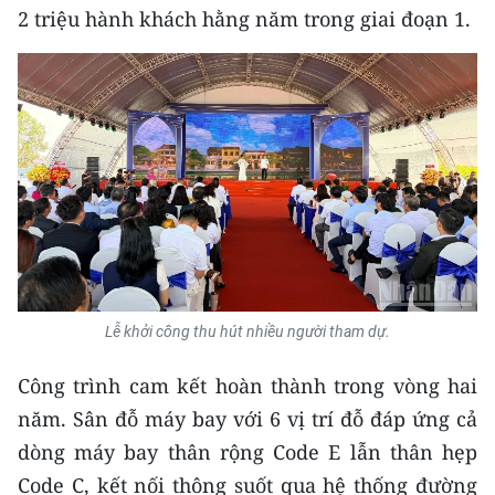
CHƯƠNG TRÌNH OCOP - MỖI XÃ
2 triệu hành khách hằng năm trong giai đoạn 1.
MỘT SẢN PHẨM
RADIO
MEDIA CENTER
E-Magazine
Video
Media Chính trị
Lễ khởi công thu hút nhiều người tham dự.
Media Kinh tế
Công trình cam kết hoàn thành trong vòng hai
Media Văn hóa
năm. Sân đỗ máy bay với 6 vị trí đỗ đáp ứng cả
dòng máy bay thân rộng Code E lẫn thân hẹp
Media Xã hội
Code C, kết nối thông suốt qua hệ thống đường