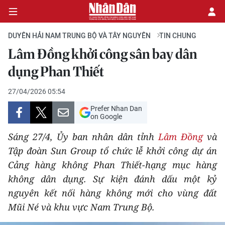
DUYÊN HẢI NAM TRUNG BỘ VÀ TÂY NGUYÊN
TIN CHUNG
Lâm Đồng khởi công sân bay dân
CHÍNH TRỊ
dụng Phan Thiết
KINH TẾ
27/04/2026 05:54
Prefer Nhan Dan
VĂN HÓA
on Google
Sáng 27/4, Ủy ban nhân dân tỉnh
Lâm Đồng
và
XÃ HỘI
Tập đoàn Sun Group tổ chức lễ khởi công dự án
Cảng hàng không Phan Thiết-hạng mục hàng
PHÁP LUẬT
không dân dụng. Sự kiện đánh dấu một kỷ
DU LỊCH
nguyên kết nối hàng không mới cho vùng đất
Mũi Né và khu vực Nam Trung Bộ.
THẾ GIỚI