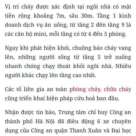
CHƯƠNG TRÌNH OCOP - MỖI XÃ
Vị trí cháy được xác định tại ngôi nhà có mặt
MỘT SẢN PHẨM
tiền rộng khoảng 7m, sâu 30m. Tầng 1 kinh
doanh dịch vụ ăn uống, từ tầng 2 đến tầng 9 là
RADIO
các căn hộ mini, mỗi tầng có từ 4 đến 5 phòng.
MEDIA CENTER
Ngay khi phát hiện khói, chuông báo cháy vang
lên, những người sống từ tầng 5 trở xuống
E-Magazine
nhanh chóng chạy thoát khỏi ngôi nhà. Nhiều
Video
người khác chạy lên tầng cao nhất.
Media Chính trị
Các tổ liên gia an toàn
phòng cháy, chữa cháy
cũng triển khai biện pháp cứu hoả ban đầu.
Media Kinh tế
Nhận được tin báo, Trung tâm chỉ huy Công an
Media Văn hóa
thành phố Hà Nội đã điều động 6 xe chuyên
Media Xã hội
dụng của Công an quận Thanh Xuân và Đại học