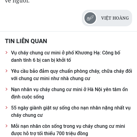
về người.
TIN MỚI
VIỆT HOÀNG
TIN ĐỊA PHƯƠNG
Trung du và miền núi phía Bắc
TIN LIÊN QUAN
Đồng bằng sông Hồng
Vụ cháy chung cư mini ở phố Khương Hạ: Công bố
danh tính 6 bị can bị khởi tố
Bắc Trung Bộ
Yêu cầu bảo đảm quy chuẩn phòng cháy, chữa cháy đối
Duyên hải Nam Trung Bộ và Tây
với chung cư mini như nhà chung cư
Nguyên
Nạn nhân vụ cháy chung cư mini ở Hà Nội yên tâm ổn
Đông Nam Bộ
định cuộc sống
55 ngày giành giật sự sống cho nạn nhân nặng nhất vụ
Đồng bằng sông Cửu Long
cháy chung cư
Chuyên trang Hà Nội
Mỗi nạn nhân còn sống trong vụ cháy chung cư mini
được hỗ trợ tối thiểu 700 triệu đồng
Chuyên trang TP. Hồ Chí Minh