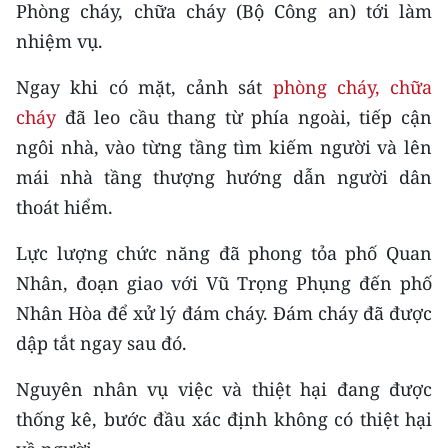
Media Pháp luật
Phòng cháy, chữa cháy (Bộ Công an) tới làm
nhiệm vụ.
Media Du lịch
Ngay khi có mặt, cảnh sát
phòng cháy, chữa
Media Thế giới
cháy
đã leo cầu thang từ phía ngoài, tiếp cận
Media Thể thao
ngôi nhà, vào từng tầng tìm kiếm người và lên
mái nhà tầng thượng hướng dẫn người dân
Media Giáo dục
thoát hiểm.
Media Y tế
Lực lượng chức năng đã phong tỏa phố Quan
Media Khoa học - Công nghệ
Nhân, đoạn giao với Vũ Trọng Phụng đến phố
Nhân Hòa để xử lý đám cháy. Đám cháy đã được
Media Môi trường
dập tắt ngay sau đó.
Ảnh
Nguyên nhân vụ việc và thiệt hại đang được
Infographic
thống kê, bước đầu xác định không có thiệt hại