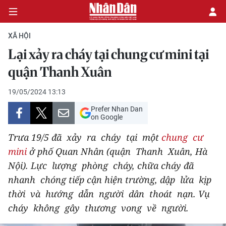
XÃ HỘI
Lại xảy ra cháy tại chung cư mini tại
CHÍNH TRỊ
quận Thanh Xuân
KINH TẾ
19/05/2024 13:13
Prefer Nhan Dan
VĂN HÓA
on Google
Trưa 19/5 đã xảy ra cháy tại một
chung cư
XÃ HỘI
mini
ở phố Quan Nhân (quận Thanh Xuân, Hà
Nội). Lực lượng phòng cháy, chữa cháy đã
PHÁP LUẬT
nhanh chóng tiếp cận hiện trường, dập lửa kịp
DU LỊCH
thời và hướng dẫn người dân thoát nạn. Vụ
cháy không gây thương vong về người.
THẾ GIỚI