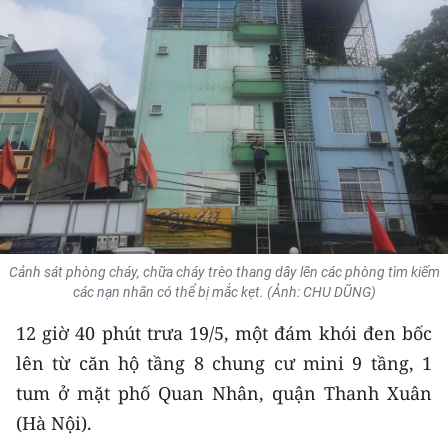
THỂ THAO
GIÁO DỤC
Y TẾ
KHOA HỌC - CÔNG NGHỆ
MÔI TRƯỜNG
BẠN ĐỌC
Cảnh sát phòng cháy, chữa cháy trèo thang dây lên các phòng tìm kiếm
các nạn nhân có thể bị mắc kẹt. (Ảnh: CHU DŨNG)
KIỂM CHỨNG THÔNG TIN
12 giờ 40 phút trưa 19/5, một đám khói đen bốc
TRI THỨC CHUYÊN SÂU
lên từ căn hộ tầng 8 chung cư mini 9 tầng, 1
tum ở mặt phố Quan Nhân, quận Thanh Xuân
54 DÂN TỘC VIỆT NAM
(Hà Nội).