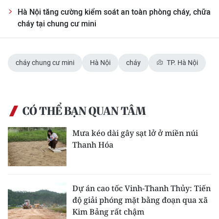
Hà Nội tăng cường kiểm soát an toàn phòng cháy, chữa
CHUYÊN ĐỀ
cháy tại chung cư mini
CÁC CHUYÊN TRANG
cháy chung cư mini
Hà Nội
cháy
TP. Hà Nội
VỀ BÁO NHÂN DÂN
THỜI NAY
CÓ THỂ BẠN QUAN TÂM
NHÂN DÂN CUỐI TUẦN
Mưa kéo dài gây sạt lở ở miền núi
Thanh Hóa
NHÂN DÂN HẰNG THÁNG
MUA BÁO
Dự án cao tốc Vinh-Thanh Thủy: Tiến
ĐỌC BÁO IN
độ giải phóng mặt bằng đoạn qua xã
Kim Bảng rất chậm