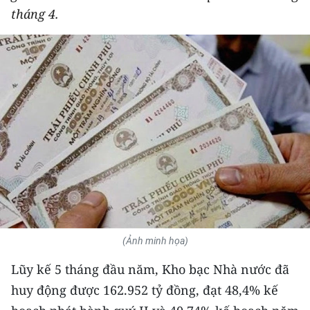
tháng 4.
THỂ THAO
GIÁO DỤC
Y TẾ
KHOA HỌC - CÔNG NGHỆ
MÔI TRƯỜNG
BẠN ĐỌC
KIỂM CHỨNG THÔNG TIN
(Ảnh minh họa)
TRI THỨC CHUYÊN SÂU
Lũy kế 5 tháng đầu năm, Kho bạc Nhà nước đã
54 DÂN TỘC VIỆT NAM
huy động được 162.952 tỷ đồng, đạt 48,4% kế