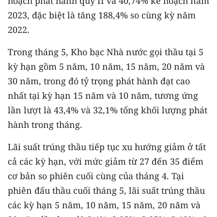
hoạch phát hành quý II và 40,74% kế hoạch năm
CHƯƠNG TRÌNH OCOP - MỖI XÃ
2023, đặc biệt là tăng 188,4% so cùng kỳ năm
MỘT SẢN PHẨM
2022.
RADIO
Trong tháng 5, Kho bạc Nhà nước gọi thầu tại 5
kỳ hạn gồm 5 năm, 10 năm, 15 năm, 20 năm và
MEDIA CENTER
30 năm, trong đó tỷ trọng phát hành đạt cao
E-Magazine
nhất tại kỳ hạn 15 năm và 10 năm, tương ứng
lần lượt là 43,4% và 32,1% tổng khối lượng phát
Video
hành trong tháng.
Media Chính trị
Lãi suất trúng thầu tiếp tục xu hướng giảm ở tất
Media Kinh tế
cả các kỳ hạn, với mức giảm từ 27 đến 35 điểm
cơ bản so phiên cuối cùng của tháng 4. Tại
Media Văn hóa
phiên đấu thầu cuối tháng 5, lãi suất trúng thầu
Media Xã hội
các kỳ hạn 5 năm, 10 năm, 15 năm, 20 năm và