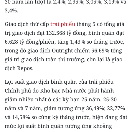
30 năm lần lượt là 2,4%; 2,95%; 3,05%, 3,19% và
Media Pháp luật
3,4%.
Media Du lịch
Giao dịch thứ cấp
trái phiếu
tháng 5 có tổng giá
Media Thế giới
trị giao dịch đạt 132.568 tỷ đồng, bình quân đạt
6.628 tỷ đồng/phiên, tăng 1,43% so tháng trước,
Media Thể thao
trong đó giao dịch Outright chiếm 56.69% tổng
Media Giáo dục
giá trị giao dịch toàn thị trường, còn lại là giao
Media Y tế
dịch Repos.
Media Khoa học - Công nghệ
Lợi suất giao dịch bình quân của trái phiếu
Chính phủ do Kho bạc Nhà nước phát hành
Media Môi trường
giảm nhiều nhất ở các kỳ hạn 25 năm, 25-30
Ảnh
năm và 7 năm, giảm tương ứng 36,49%; 22,77%
và 14,58% so cùng kỳ tháng trước, hiện đang đạt
Infographic
mức lợi suất bình quân tương ứng khoảng