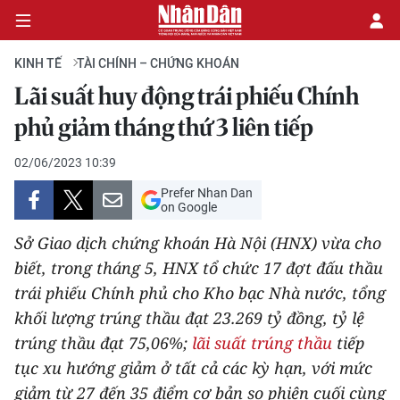
KINH TẾ
TÀI CHÍNH – CHỨNG KHOÁN
Lãi suất huy động trái phiếu Chính
CHÍNH TRỊ
phủ giảm tháng thứ 3 liên tiếp
KINH TẾ
02/06/2023 10:39
Prefer Nhan Dan
VĂN HÓA
on Google
Sở Giao dịch chứng khoán Hà Nội (HNX) vừa cho
XÃ HỘI
biết, trong tháng 5, HNX tổ chức 17 đợt đấu thầu
trái phiếu Chính phủ cho Kho bạc Nhà nước, tổng
PHÁP LUẬT
khối lượng trúng thầu đạt 23.269 tỷ đồng, tỷ lệ
DU LỊCH
trúng thầu đạt 75,06%;
lãi suất trúng thầu
tiếp
tục xu hướng giảm ở tất cả các kỳ hạn, với mức
THẾ GIỚI
giảm từ 27 đến 35 điểm cơ bản so phiên cuối cùng