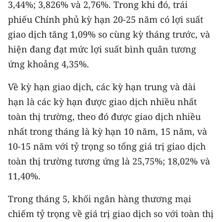
3,44%; 3,826% và 2,76%. Trong khi đó, trái
TIN MỚI
phiếu Chính phủ kỳ hạn 20-25 năm có lợi suất
TIN ĐỊA PHƯƠNG
giao dịch tăng 1,09% so cùng kỳ tháng trước, và
hiện đang đạt mức lợi suất bình quân tương
Trung du và miền núi phía Bắc
ứng khoảng 4,35%.
Đồng bằng sông Hồng
Về kỳ hạn giao dịch, các kỳ hạn trung và dài
Bắc Trung Bộ
hạn là các kỳ hạn được giao dịch nhiều nhất
toàn thị trường, theo đó được giao dịch nhiều
Duyên hải Nam Trung Bộ và Tây
nhất trong tháng là kỳ hạn 10 năm, 15 năm, và
Nguyên
10-15 năm với tỷ trọng so tổng giá trị giao dịch
Đông Nam Bộ
toàn thị trường tương ứng là 25,75%; 18,02% và
11,40%.
Đồng bằng sông Cửu Long
Trong tháng 5, khối ngân hàng thương mại
Chuyên trang Hà Nội
chiếm tỷ trọng về giá trị giao dịch so với toàn thị
Chuyên trang TP. Hồ Chí Minh