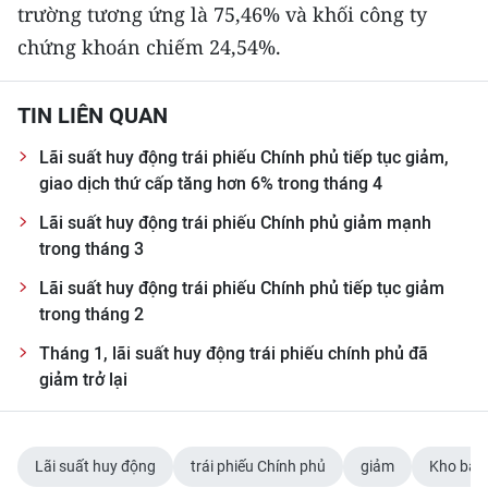
trường tương ứng là 75,46% và khối công ty
chứng khoán chiếm 24,54%.
CHUYÊN ĐỀ
CÁC CHUYÊN TRANG
TIN LIÊN QUAN
Lãi suất huy động trái phiếu Chính phủ tiếp tục giảm,
VỀ BÁO NHÂN DÂN
giao dịch thứ cấp tăng hơn 6% trong tháng 4
THỜI NAY
Lãi suất huy động trái phiếu Chính phủ giảm mạnh
trong tháng 3
NHÂN DÂN CUỐI TUẦN
Lãi suất huy động trái phiếu Chính phủ tiếp tục giảm
trong tháng 2
NHÂN DÂN HẰNG THÁNG
Tháng 1, lãi suất huy động trái phiếu chính phủ đã
MUA BÁO
giảm trở lại
ĐỌC BÁO IN
Lãi suất huy động
trái phiếu Chính phủ
giảm
Kho bạc