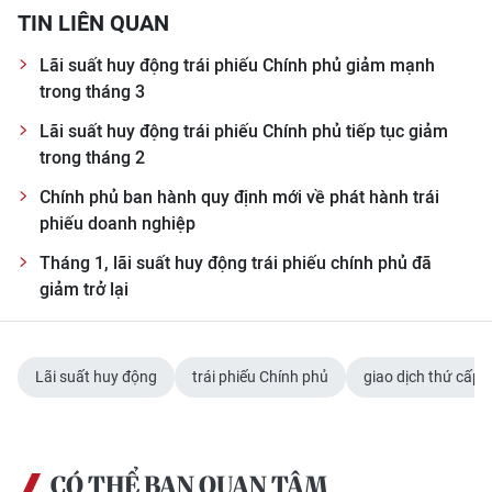
TIN LIÊN QUAN
CHUYÊN ĐỀ
Lãi suất huy động trái phiếu Chính phủ giảm mạnh
trong tháng 3
CÁC CHUYÊN TRANG
Lãi suất huy động trái phiếu Chính phủ tiếp tục giảm
trong tháng 2
VỀ BÁO NHÂN DÂN
Chính phủ ban hành quy định mới về phát hành trái
THỜI NAY
phiếu doanh nghiệp
Tháng 1, lãi suất huy động trái phiếu chính phủ đã
NHÂN DÂN CUỐI TUẦN
giảm trở lại
NHÂN DÂN HẰNG THÁNG
Lãi suất huy động
trái phiếu Chính phủ
giao dịch thứ cấp
MUA BÁO
ĐỌC BÁO IN
CÓ THỂ BẠN QUAN TÂM