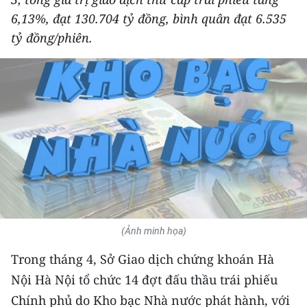
THỂ THAO
6,13%, đạt 130.704 tỷ đồng, bình quân đạt 6.535
tỷ đồng/phiên.
GIÁO DỤC
Y TẾ
KHOA HỌC - CÔNG NGHỆ
MÔI TRƯỜNG
BẠN ĐỌC
KIỂM CHỨNG THÔNG TIN
(Ảnh minh họa)
TRI THỨC CHUYÊN SÂU
Trong tháng 4, Sở Giao dịch chứng khoán Hà
Nội Hà Nội tổ chức 14 đợt đấu thầu trái phiếu
54 DÂN TỘC VIỆT NAM
Chính phủ do Kho bạc Nhà nước phát hành, với