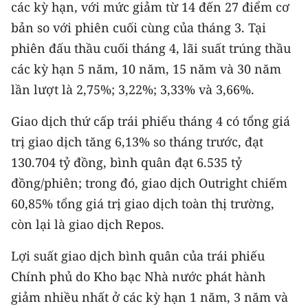
Media Pháp luật
các kỳ hạn, với mức giảm từ 14 đến 27 điểm cơ
bản so với phiên cuối cùng của tháng 3. Tại
Media Du lịch
phiên đấu thầu cuối tháng 4, lãi suất trúng thầu
Media Thế giới
các kỳ hạn 5 năm, 10 năm, 15 năm và 30 năm
lần lượt là 2,75%; 3,22%; 3,33% và 3,66%.
Media Thể thao
Giao dịch thứ cấp trái phiếu tháng 4 có tổng giá
Media Giáo dục
trị giao dịch tăng 6,13% so tháng trước, đạt
Media Y tế
130.704 tỷ đồng, bình quân đạt 6.535 tỷ
đồng/phiên; trong đó, giao dịch Outright chiếm
Media Khoa học - Công nghệ
60,85% tổng giá trị giao dịch toàn thị trường,
Media Môi trường
còn lại là giao dịch Repos.
Ảnh
Lợi suất giao dịch bình quân của trái phiếu
Chính phủ do Kho bạc Nhà nước phát hành
Infographic
giảm nhiều nhất ở các kỳ hạn 1 năm, 3 năm và