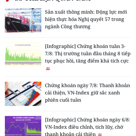
ENGLISH
Sản xuất thông minh: Động lực mới
中文
hiện thực hóa Nghị quyết 57 trong
ngành Công thương
FRANÇAIS
[Infographic] Chứng khoán tuần 3-
РУССКИЙ
7/8: Thị trường tuần đầu tháng 8 tiếp
tục phục hồi, tăng điểm khá tích cực
ESPAÑOL
한국어
Chứng khoán ngày 7/8: Thanh khoản
cải thiện, VN-Index giữ sắc xanh
phiên cuối tuần
[Infographic] Chứng khoán ngày 6/8:
VN-Index điều chỉnh, tích lũy, chờ
thanh khoản cải thiện