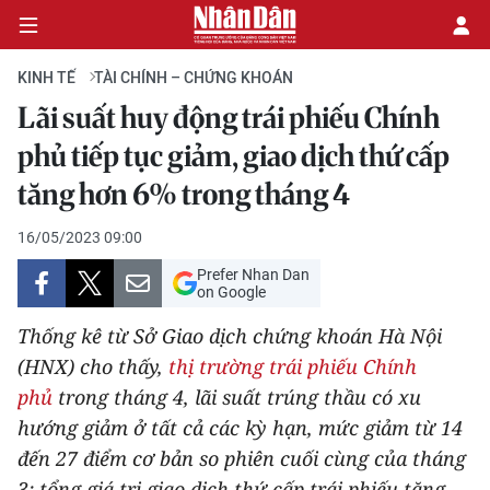
KINH TẾ
TÀI CHÍNH – CHỨNG KHOÁN
Lãi suất huy động trái phiếu Chính
CHÍNH TRỊ
phủ tiếp tục giảm, giao dịch thứ cấp
tăng hơn 6% trong tháng 4
KINH TẾ
16/05/2023 09:00
VĂN HÓA
Prefer Nhan Dan
on Google
XÃ HỘI
Thống kê từ Sở Giao dịch chứng khoán Hà Nội
PHÁP LUẬT
(HNX) cho thấy,
thị trường trái phiếu Chính
phủ
trong tháng 4, lãi suất trúng thầu có xu
DU LỊCH
hướng giảm ở tất cả các kỳ hạn, mức giảm từ 14
đến 27 điểm cơ bản so phiên cuối cùng của tháng
THẾ GIỚI
3; tổng giá trị giao dịch thứ cấp trái phiếu tăng