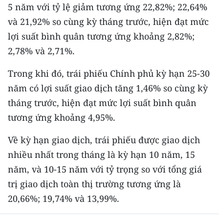
5 năm với tỷ lệ giảm tương ứng 22,82%; 22,64%
TIN MỚI
và 21,92% so cùng kỳ tháng trước, hiện đạt mức
TIN ĐỊA PHƯƠNG
lợi suất bình quân tương ứng khoảng 2,82%;
2,78% và 2,71%.
Trung du và miền núi phía Bắc
Trong khi đó, trái phiếu Chính phủ kỳ hạn 25-30
Đồng bằng sông Hồng
năm có lợi suất giao dịch tăng 1,46% so cùng kỳ
Bắc Trung Bộ
tháng trước, hiện đạt mức lợi suất bình quân
tương ứng khoảng 4,95%.
Duyên hải Nam Trung Bộ và Tây
Nguyên
Về kỳ hạn giao dịch, trái phiếu được giao dịch
Đông Nam Bộ
nhiều nhất trong tháng là kỳ hạn 10 năm, 15
năm, và 10-15 năm với tỷ trọng so với tổng giá
Đồng bằng sông Cửu Long
trị giao dịch toàn thị trường tương ứng là
Chuyên trang Hà Nội
20,66%; 19,74% và 13,99%.
Chuyên trang TP. Hồ Chí Minh