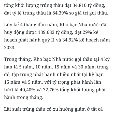
CHƯƠNG TRÌNH OCOP - MỖI XÃ
tổng khối lượng trúng thầu đạt 34.810 tỷ đồng,
MỘT SẢN PHẨM
đạt tỷ lệ trúng thầu là 84,39% so giá trị gọi thầu.
Lũy kế 4 tháng đầu năm, Kho bạc Nhà nước đã
RADIO
huy động được 139.683 tỷ đồng, đạt 29% kế
MEDIA CENTER
hoạch phát hành quý II và 34,92% kế hoạch năm
2023.
E-Magazine
Trong tháng, Kho bạc Nhà nước gọi thầu tại 4 kỳ
Video
hạn là 5 năm, 10 năm, 15 năm và 30 năm; trong
Media Chính trị
đó, tập trung phát hành nhiều nhất tại kỳ hạn
15 năm và 5 năm, với tỷ trọng phát hành lần
Media Kinh tế
lượt là 40,40% và 32,76% tổng khối lượng phát
Media Văn hóa
hành trong tháng.
Media Xã hội
Lãi suất trúng thầu có xu hướng giảm ở tất cả