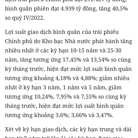
TIN MỚI
bình quân phiên đạt 4.939 tỷ đồng, tăng 40,5%
so quý IV/2022.
TIN ĐỊA PHƯƠNG
Lợi suất giao dịch bình quân của trái phiếu
Trung du và miền núi phía Bắc
Chính phủ do Kho bạc Nhà nước phát hành tăng
Đồng bằng sông Hồng
nhiều nhất ở các kỳ hạn 10-15 năm và 25-30
năm, tăng tương ứng 17,45% và 13,54% so cùng
Bắc Trung Bộ
kỳ tháng trước, hiện đạt mức lợi suất bình quân
Duyên hải Nam Trung Bộ và Tây
tương ứng khoảng 4,18% và 4,88%; giảm nhiều
Nguyên
nhất ở kỳ hạn 3 năm, 1 năm và 5 năm, giảm
tương ứng 10,24%, 7,95% và 7,55% so cùng kỳ
Đông Nam Bộ
tháng trước, hiện đạt mức lợi suất bình quân
Đồng bằng sông Cửu Long
tương ứng khoảng 3,6%; 3,66% và 3,47%.
Chuyên trang Hà Nội
Xét về kỳ hạn giao dịch, các kỳ hạn trung và dài
Chuyên trang TP. Hồ Chí Minh