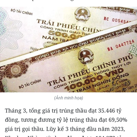
THỂ THAO
GIÁO DỤC
Y TẾ
KHOA HỌC - CÔNG NGHỆ
MÔI TRƯỜNG
BẠN ĐỌC
KIỂM CHỨNG THÔNG TIN
(Ảnh minh họa)
Tháng 3, tổng giá trị trúng thầu đạt 35.446 tỷ
TRI THỨC CHUYÊN SÂU
đồng, tương đương tỷ lệ trúng thầu đạt 69,50%
54 DÂN TỘC VIỆT NAM
giá trị gọi thầu. Lũy kế 3 tháng đầu năm 2023,