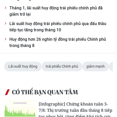
ENGLISH
Tháng 1, lãi suất huy động trái phiếu chính phủ đã
giảm trở lại
中文
Lãi suất huy động trái phiếu chính phủ qua đấu thầu
FRANÇAIS
tiếp tục tăng trong tháng 10
Huy động hơn 26 nghìn tỷ đồng trái phiếu Chính phủ
РУССКИЙ
trong tháng 8
ESPAÑOL
한국어
Lãi suất huy động
trái phiếu Chính phủ
giảm mạnh
th
CÓ THỂ BẠN QUAN TÂM
[Infographic] Chứng khoán tuần 3-
7/8: Thị trường tuần đầu tháng 8 tiếp
tục phục hồi, tăng điểm khá tích cực