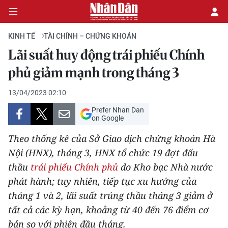
KINH TẾ
TÀI CHÍNH – CHỨNG KHOÁN
Lãi suất huy động trái phiếu Chính
CHÍNH TRỊ
phủ giảm mạnh trong tháng 3
KINH TẾ
13/04/2023 02:10
Prefer Nhan Dan
VĂN HÓA
on Google
Theo thống kê của Sở Giao dịch chứng khoán Hà
XÃ HỘI
Nội (HNX), tháng 3, HNX tổ chức 19 đợt đấu
thầu
trái phiếu Chính phủ
do Kho bạc Nhà nước
PHÁP LUẬT
phát hành; tuy nhiên, tiếp tục xu hướng của
DU LỊCH
tháng 1 và 2, lãi suất trúng thầu tháng 3 giảm ở
tất cả các kỳ hạn, khoảng từ 40 đến 76 điểm cơ
THẾ GIỚI
bản so với phiên đầu tháng.