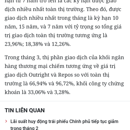
hạn từ 7 năm trở lên là các kỳ hạn được giao
dịch nhiều nhất toàn thị trường. Theo đó, được
CHUYÊN ĐỀ
giao dịch nhiều nhất trong tháng là kỳ hạn 10
năm, 15 năm, và 7 năm với tỷ trọng so tổng giá
CÁC CHUYÊN TRANG
trị giao dịch toàn thị trường tương ứng là
23,96%; 18,38% và 12,26%.
VỀ BÁO NHÂN DÂN
Trong tháng 3, thị phần giao dịch của khối ngân
THỜI NAY
hàng thương mại chiếm tương ứng về giá trị
NHÂN DÂN CUỐI TUẦN
giao dịch Outright và Repos so với toàn thị
trường là 66,94% và 96,72%, khối công ty chứng
NHÂN DÂN HẰNG THÁNG
khoán là 33,06% và 3,28%.
MUA BÁO
TIN LIÊN QUAN
ĐỌC BÁO IN
Lãi suất huy động trái phiếu Chính phủ tiếp tục giảm
trong tháng 2