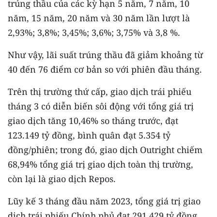
trúng thầu của các kỳ hạn 5 năm, 7 năm, 10
Media Pháp luật
năm, 15 năm, 20 năm và 30 năm lần lượt là
Media Du lịch
2,93%; 3,8%; 3,45%; 3,6%; 3,75% và 3,8 %.
Media Thế giới
Như vậy, lãi suất trúng thầu đã giảm khoảng từ
Media Thể thao
40 đến 76 điểm cơ bản so với phiên đầu tháng.
Media Giáo dục
Trên thị trường thứ cấp, giao dịch trái phiếu
tháng 3 có diễn biến sôi động với tổng giá trị
Media Y tế
giao dịch tăng 10,46% so tháng trước, đạt
Media Khoa học - Công nghệ
123.149 tỷ đồng, bình quân đạt 5.354 tỷ
đồng/phiên; trong đó, giao dịch Outright chiếm
Media Môi trường
68,94% tổng giá trị giao dịch toàn thị trường,
Ảnh
còn lại là giao dịch Repos.
Infographic
Lũy kế 3 tháng đầu năm 2023, tổng giá trị giao
dịch trái phiếu Chính phủ đạt 291.429 tỷ đồng,