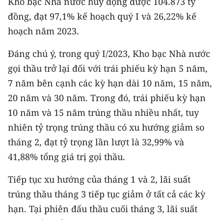
Kho bạc Nhà nước huy động được 104.873 tỷ
CHƯƠNG TRÌNH OCOP - MỖI XÃ
đồng, đạt 97,1% kế hoạch quý I và 26,22% kế
MỘT SẢN PHẨM
hoạch năm 2023.
RADIO
Đáng chú ý, trong quý I/2023, Kho bạc Nhà nước
gọi thầu trở lại đối với trái phiếu kỳ hạn 5 năm,
MEDIA CENTER
7 năm bên cạnh các kỳ hạn dài 10 năm, 15 năm,
E-Magazine
20 năm và 30 năm. Trong đó, trái phiếu kỳ hạn
10 năm và 15 năm trúng thầu nhiều nhất, tuy
Video
nhiên tỷ trọng trúng thầu có xu hướng giảm so
Media Chính trị
tháng 2, đạt tỷ trọng lần lượt là 32,99% và
41,88% tổng giá trị gọi thầu.
Media Kinh tế
Tiếp tục xu hướng của tháng 1 và 2, lãi suất
Media Văn hóa
trúng thầu tháng 3 tiếp tục giảm ở tất cả các kỳ
Media Xã hội
hạn. Tại phiên đấu thầu cuối tháng 3, lãi suất