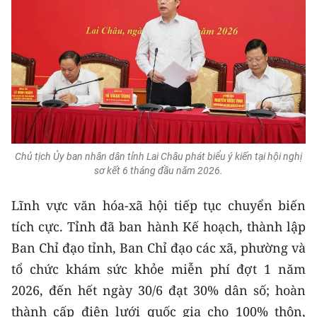
TIN MỚI
TIN ĐỊA PHƯƠNG
Trung du và miền núi phía Bắc
Đồng bằng sông Hồng
Bắc Trung Bộ
Chủ tịch Ủy ban nhân dân tỉnh Lai Châu phát biểu ý kiến tại hội nghị
sơ kết 6 tháng đầu năm 2026.
Duyên hải Nam Trung Bộ và Tây
Nguyên
Lĩnh vực văn hóa-xã hội tiếp tục chuyển biến
Đông Nam Bộ
tích cực. Tỉnh đã ban hành Kế hoạch, thành lập
Ban Chỉ đạo tỉnh, Ban Chỉ đạo các xã, phường và
Đồng bằng sông Cửu Long
tổ chức khám sức khỏe miễn phí đợt 1 năm
Chuyên trang Hà Nội
2026, đến hết ngày 30/6 đạt 30% dân số; hoàn
thành cấp điện lưới quốc gia cho 100% thôn,
Chuyên trang TP. Hồ Chí Minh