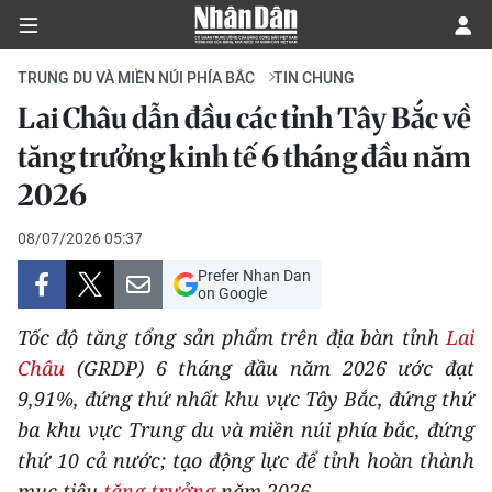
TRUNG DU VÀ MIỀN NÚI PHÍA BẮC
TIN CHUNG
Lai Châu dẫn đầu các tỉnh Tây Bắc về
CHÍNH TRỊ
tăng trưởng kinh tế 6 tháng đầu năm
2026
KINH TẾ
08/07/2026 05:37
VĂN HÓA
Prefer Nhan Dan
on Google
XÃ HỘI
Tốc độ tăng tổng sản phẩm trên địa bàn tỉnh
Lai
PHÁP LUẬT
Châu
(GRDP) 6 tháng đầu năm 2026 ước đạt
9,91%, đứng thứ nhất khu vực Tây Bắc, đứng thứ
DU LỊCH
ba khu vực Trung du và miền núi phía bắc, đứng
thứ 10 cả nước; tạo động lực để tỉnh hoàn thành
THẾ GIỚI
mục tiêu
tăng trưởng
năm 2026.