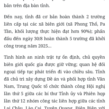
bản trên địa bàn tỉnh.
CHUYÊN ĐỀ
Đến nay, tỉnh đã cơ bản hoàn thành 2 trường
CÁC CHUYÊN TRANG
liên cấp tại các xã biên giới (xã Phong Thổ, Pa
Tần, khối lượng thực hiện đạt hơn 90%); phấn
VỀ BÁO NHÂN DÂN
đấu đến ngày 30/8 hoàn thành 5 trường đã khởi
công trong năm 2025...
THỜI NAY
Tình hình an ninh trật tự ổn định, chủ quyền
NHÂN DÂN CUỐI TUẦN
biên giới quốc gia được giữ vững; quan hệ đối
ngoại tiếp tục phát triển đi vào chiều sâu. Tỉnh
NHÂN DÂN HẰNG THÁNG
đã chủ trì xây dựng Đề án và phối hợp tỉnh Vân
MUA BÁO
Nam, Trung Quốc tổ chức thành công Hội nghị
lần thứ 5 giữa các bí thư Tỉnh ủy và Phiên họp
ĐỌC BÁO IN
lần thứ 12 nhóm công tác liên hợp giữa các tỉnh
Lai Châu, Lào Cai, Tuyên Quang, Điện Biên với