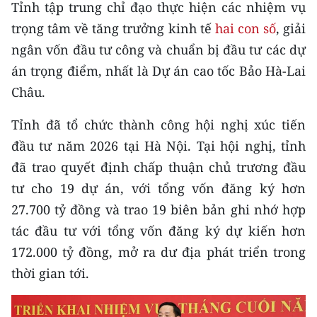
Media Pháp luật
Tỉnh tập trung chỉ đạo thực hiện các nhiệm vụ
trọng tâm về tăng trưởng kinh tế
hai con số
, giải
Media Du lịch
ngân vốn đầu tư công và chuẩn bị đầu tư các dự
Media Thế giới
án trọng điểm, nhất là Dự án cao tốc Bảo Hà-Lai
Châu.
Media Thể thao
Tỉnh đã tổ chức thành công hội nghị xúc tiến
Media Giáo dục
đầu tư năm 2026 tại Hà Nội. Tại hội nghị, tỉnh
Media Y tế
đã trao quyết định chấp thuận chủ trương đầu
tư cho 19 dự án, với tổng vốn đăng ký hơn
Media Khoa học - Công nghệ
27.700 tỷ đồng và trao 19 biên bản ghi nhớ hợp
Media Môi trường
tác đầu tư với tổng vốn đăng ký dự kiến hơn
172.000 tỷ đồng, mở ra dư địa phát triển trong
Ảnh
thời gian tới.
Infographic