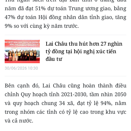
CHƯƠNG TRÌNH OCOP - MỖI XÃ
năm đã đạt 51% dự toán Trung ương giao, bằng
MỘT SẢN PHẨM
47% dự toán Hội đồng nhân dân tỉnh giao, tăng
9% so với cùng kỳ năm trước.
RADIO
MEDIA CENTER
Lai Châu thu hút hơn 27 nghìn
tỷ đồng tại hội nghị xúc tiến
E-Magazine
đầu tư
30/06/2026 10:30
Video
Media Chính trị
Bên cạnh đó, Lai Châu cũng hoàn thành điều
chỉnh Quy hoạch tỉnh 2021-2030, tầm nhìn 2050
Media Kinh tế
và quy hoạch chung 34 xã, đạt tỷ lệ 94%, nằm
Media Văn hóa
trong nhóm các tỉnh có tỷ lệ cao trong khu vực
và cả nước.
Media Xã hội