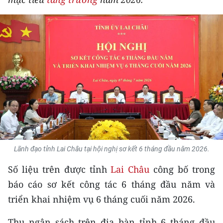
THỂ THAO
GIÁO DỤC
Y TẾ
KHOA HỌC - CÔNG NGHỆ
MÔI TRƯỜNG
BẠN ĐỌC
Lãnh đạo tỉnh Lai Châu tại hội nghị sơ kết 6 tháng đầu năm 2026.
KIỂM CHỨNG THÔNG TIN
Số liệu trên được tỉnh
Lai Châu
công bố trong
TRI THỨC CHUYÊN SÂU
báo cáo sơ kết công tác 6 tháng đầu năm và
triển khai nhiệm vụ 6 tháng cuối năm 2026.
54 DÂN TỘC VIỆT NAM
Thu ngân sách trên địa bàn tỉnh 6 tháng đầu