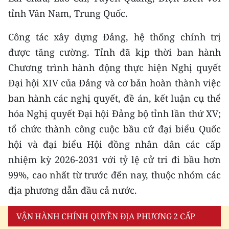
ENGLISH
tỉnh Vân Nam, Trung Quốc.
中文
Công tác xây dựng Đảng, hệ thống chính trị
được tăng cường. Tỉnh đã kịp thời ban hành
FRANÇAIS
Chương trình hành động thực hiện Nghị quyết
РУССКИЙ
Đại hội XIV của Đảng và cơ bản hoàn thành việc
ban hành các nghị quyết, đề án, kết luận cụ thể
ESPAÑOL
hóa Nghị quyết Đại hội Đảng bộ tỉnh lần thứ XV;
tổ chức thành công cuộc bầu cử đại biểu Quốc
한국어
hội và đại biểu Hội đồng nhân dân các cấp
nhiệm kỳ 2026-2031 với tỷ lệ cử tri đi bầu hơn
99%, cao nhất từ trước đến nay, thuộc nhóm các
địa phương dẫn đầu cả nước.
VẬN HÀNH CHÍNH QUYỀN ĐỊA PHƯƠNG 2 CẤP