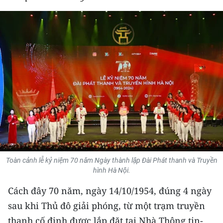
THỂ THAO
GIÁO DỤC
Y TẾ
KHOA HỌC - CÔNG NGHỆ
MÔI TRƯỜNG
BẠN ĐỌC
KIỂM CHỨNG THÔNG TIN
Toàn cảnh lễ kỷ niệm 70 năm Ngày thành lập Đài Phát thanh và Truyền
hình Hà Nội.
TRI THỨC CHUYÊN SÂU
Cách đây 70 năm, ngày 14/10/1954, đúng 4 ngày
54 DÂN TỘC VIỆT NAM
sau khi Thủ đô giải phóng, từ một trạm truyền
thanh cố định được lắp đặt tại Nhà Thông tin-