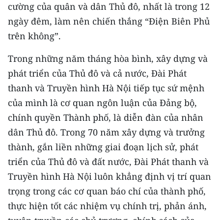
Media Pháp luật
cường của quân và dân Thủ đô, nhất là trong 12
ngày đêm, làm nên chiến thắng “Điện Biên Phủ
Media Du lịch
trên không”.
Media Thế giới
Trong những năm tháng hòa bình, xây dựng và
Media Thể thao
phát triển của Thủ đô và cả nước, Đài Phát
thanh và Truyền hình Hà Nội tiếp tục sứ mệnh
Media Giáo dục
của mình là cơ quan ngôn luận của Đảng bộ,
Media Y tế
chính quyền Thành phố, là diễn đàn của nhân
dân Thủ đô. Trong 70 năm xây dựng và trưởng
Media Khoa học - Công nghệ
thành, gắn liền những giai đoạn lịch sử, phát
Media Môi trường
triển của Thủ đô và đất nước, Đài Phát thanh và
Truyền hình Hà Nội luôn khẳng định vị trí quan
Ảnh
trọng trong các cơ quan báo chí của thành phố,
Infographic
thực hiện tốt các nhiệm vụ chính trị, phản ánh,