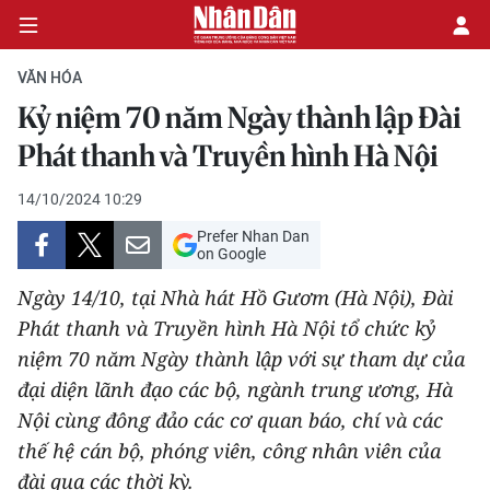
VĂN HÓA
Kỷ niệm 70 năm Ngày thành lập Đài
CHÍNH TRỊ
Phát thanh và Truyền hình Hà Nội
KINH TẾ
14/10/2024 10:29
Prefer Nhan Dan
VĂN HÓA
on Google
Ngày 14/10, tại Nhà hát Hồ Gươm (Hà Nội), Đài
XÃ HỘI
Phát thanh và Truyền hình Hà Nội tổ chức kỷ
niệm 70 năm Ngày thành lập với sự tham dự của
PHÁP LUẬT
đại diện lãnh đạo các bộ, ngành trung ương, Hà
DU LỊCH
Nội cùng đông đảo các cơ quan báo, chí và các
thế hệ cán bộ, phóng viên, công nhân viên của
THẾ GIỚI
đài qua các thời kỳ.