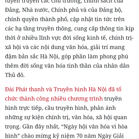
tuyên truyền các chủ trương, chính sách của
TIN MỚI
Đảng, Nhà nước, Chính phủ và của Đảng bộ,
chính quyền thành phố, cập nhật tin tức trên
TIN ĐỊA PHƯƠNG
các hạ tầng truyền thông, cung cấp thông tin kịp
Trung du và miền núi phía Bắc
thời ở nhiều lĩnh vực đời sống kinh tế, chính trị-
xã hội và các nội dung văn hóa, giải trí mang
Đồng bằng sông Hồng
đậm bản sắc Hà Nội, góp phần làm phong phú
Bắc Trung Bộ
thêm đời sống văn hóa tinh thần của nhân dân
Thủ đô.
Duyên hải Nam Trung Bộ và Tây
Nguyên
Đài Phát thanh và Truyền hình Hà Nội đã tổ
Đông Nam Bộ
chức thành công nhiều chương trình
truyền
hình trực tiếp, cầu truyền hình, phản ánh
Đồng bằng sông Cửu Long
những sự kiện chính trị, văn hóa, xã hội quan
Chuyên trang Hà Nội
trọng. Gần đây nhất, “Ngày hội văn hóa vì hòa
bình” chào mừng kỷ niệm 70 năm Ngày Giải
Chuyên trang TP. Hồ Chí Minh