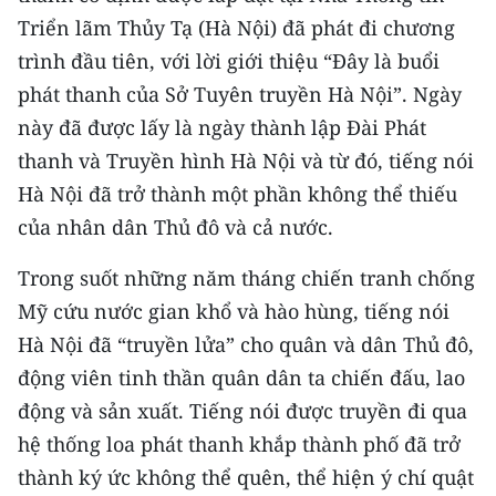
CHƯƠNG TRÌNH OCOP - MỖI XÃ
Triển lãm Thủy Tạ (Hà Nội) đã phát đi chương
MỘT SẢN PHẨM
trình đầu tiên, với lời giới thiệu “Đây là buổi
phát thanh của Sở Tuyên truyền Hà Nội”. Ngày
RADIO
này đã được lấy là ngày thành lập Đài Phát
thanh và Truyền hình Hà Nội và từ đó, tiếng nói
MEDIA CENTER
Hà Nội đã trở thành một phần không thể thiếu
E-Magazine
của nhân dân Thủ đô và cả nước.
Video
Trong suốt những năm tháng chiến tranh chống
Mỹ cứu nước gian khổ và hào hùng, tiếng nói
Media Chính trị
Hà Nội đã “truyền lửa” cho quân và dân Thủ đô,
Media Kinh tế
động viên tinh thần quân dân ta chiến đấu, lao
Media Văn hóa
động và sản xuất. Tiếng nói được truyền đi qua
hệ thống loa phát thanh khắp thành phố đã trở
Media Xã hội
thành ký ức không thể quên, thể hiện ý chí quật