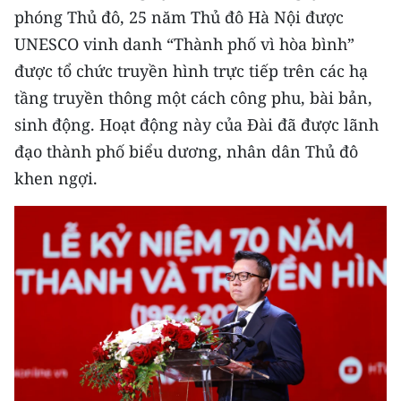
phóng Thủ đô, 25 năm Thủ đô Hà Nội được
CHUYÊN ĐỀ
UNESCO vinh danh “Thành phố vì hòa bình”
được tổ chức truyền hình trực tiếp trên các hạ
CÁC CHUYÊN TRANG
tầng truyền thông một cách công phu, bài bản,
sinh động. Hoạt động này của Đài đã được lãnh
VỀ BÁO NHÂN DÂN
đạo thành phố biểu dương, nhân dân Thủ đô
khen ngợi.
THỜI NAY
NHÂN DÂN CUỐI TUẦN
NHÂN DÂN HẰNG THÁNG
MUA BÁO
ĐỌC BÁO IN