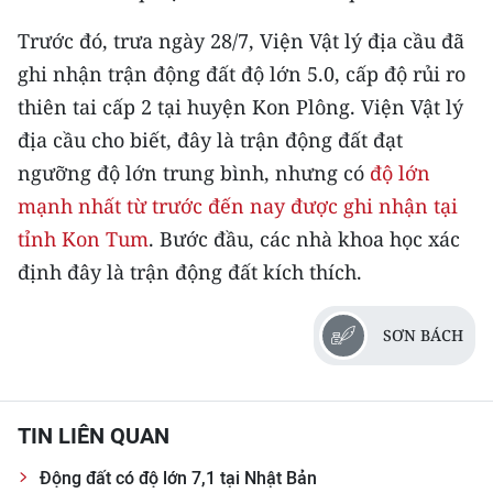
TIN MỚI
Trước đó, trưa ngày 28/7, Viện Vật lý địa cầu đã
ghi nhận trận động đất độ lớn 5.0, cấp độ rủi ro
TIN ĐỊA PHƯƠNG
thiên tai cấp 2 tại huyện Kon Plông. Viện Vật lý
Trung du và miền núi phía Bắc
địa cầu cho biết, đây là trận động đất đạt
ngưỡng độ lớn trung bình, nhưng có
độ lớn
Đồng bằng sông Hồng
mạnh nhất từ trước đến nay được ghi nhận tại
Bắc Trung Bộ
tỉnh Kon Tum
. Bước đầu, các nhà khoa học xác
Duyên hải Nam Trung Bộ và Tây
định đây là trận động đất kích thích.
Nguyên
SƠN BÁCH
Đông Nam Bộ
Đồng bằng sông Cửu Long
TIN LIÊN QUAN
Chuyên trang Hà Nội
Động đất có độ lớn 7,1 tại Nhật Bản
Chuyên trang TP. Hồ Chí Minh