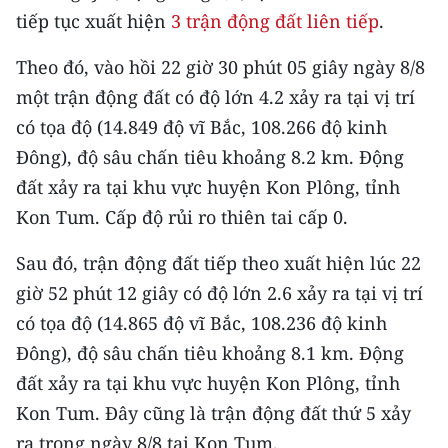
CHƯƠNG TRÌNH OCOP - MỖI XÃ
tiếp tục xuất hiện
3 trận động đất liên tiếp
.
MỘT SẢN PHẨM
Theo đó, vào hồi 22 giờ 30 phút 05 giây ngày 8/8
một trận động đất có độ lớn 4.2 xảy ra tại vị trí
RADIO
có tọa độ (14.849 độ vĩ Bắc, 108.266 độ kinh
MEDIA CENTER
Đông), độ sâu chấn tiêu khoảng 8.2 km. Động
đất xảy ra tại khu vực huyện Kon Plông, tỉnh
E-Magazine
Kon Tum. Cấp độ rủi ro thiên tai cấp 0.
Video
Sau đó, trận động đất tiếp theo xuất hiện lúc 22
Media Chính trị
giờ 52 phút 12 giây có độ lớn 2.6 xảy ra tại vị trí
có tọa độ (14.865 độ vĩ Bắc, 108.236 độ kinh
Media Kinh tế
Đông), độ sâu chấn tiêu khoảng 8.1 km. Động
Media Văn hóa
đất xảy ra tại khu vực huyện Kon Plông, tỉnh
Kon Tum. Đây cũng là trận động đất thứ 5 xảy
Media Xã hội
ra trong ngày 8/8 tại Kon Tum.