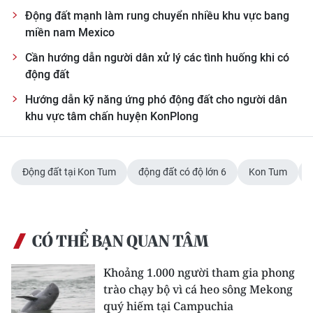
Động đất mạnh làm rung chuyển nhiều khu vực bang
CHUYÊN ĐỀ
miền nam Mexico
Cần hướng dẫn người dân xử lý các tình huống khi có
CÁC CHUYÊN TRANG
động đất
Hướng dẫn kỹ năng ứng phó động đất cho người dân
VỀ BÁO NHÂN DÂN
khu vực tâm chấn huyện KonPlong
THỜI NAY
Động đất tại Kon Tum
động đất có độ lớn 6
Kon Tum
NHÂN DÂN CUỐI TUẦN
NHÂN DÂN HẰNG THÁNG
CÓ THỂ BẠN QUAN TÂM
MUA BÁO
Khoảng 1.000 người tham gia phong
ĐỌC BÁO IN
trào chạy bộ vì cá heo sông Mekong
quý hiếm tại Campuchia