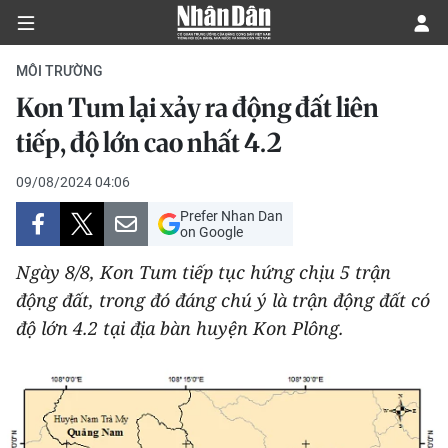
MÔI TRƯỜNG
Kon Tum lại xảy ra động đất liên
CHÍNH TRỊ
tiếp, độ lớn cao nhất 4.2
KINH TẾ
09/08/2024 04:06
Prefer Nhan Dan
VĂN HÓA
on Google
Ngày 8/8, Kon Tum tiếp tục hứng chịu 5 trận
XÃ HỘI
động đất, trong đó đáng chú ý là trận động đất có
độ lớn 4.2 tại địa bàn huyện Kon Plông.
PHÁP LUẬT
DU LỊCH
THẾ GIỚI