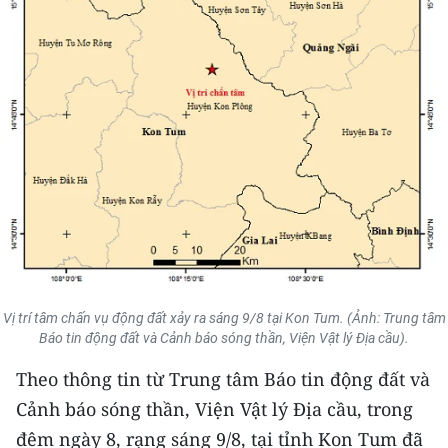
THỂ THAO
GIÁO DỤC
Y TẾ
KHOA HỌC - CÔNG NGHỆ
MÔI TRƯỜNG
BẠN ĐỌC
KIỂM CHỨNG THÔNG TIN
Vị trí tâm chấn vụ động đất xảy ra sáng 9/8 tại Kon Tum. (Ảnh: Trung tâm
Báo tin động đất và Cảnh báo sóng thần, Viện Vật lý Địa cầu).
TRI THỨC CHUYÊN SÂU
Theo thông tin từ Trung tâm Báo tin động đất và
Cảnh báo sóng thần, Viện Vật lý Địa cầu, trong
54 DÂN TỘC VIỆT NAM
đêm ngày 8, rạng sáng 9/8, tại tỉnh Kon Tum đã