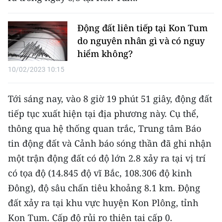
Media Pháp luật
Media Du lịch
Động đất liên tiếp tại Kon Tum
do nguyên nhân gì và có nguy
Media Thế giới
hiểm không?
Media Thể thao
10/02/2023 10:15
Media Giáo dục
Tới sáng nay, vào 8 giờ 19 phút 51 giây, động đất
tiếp tục xuất hiện tại địa phương này. Cụ thể,
Media Y tế
thông qua hệ thống quan trắc, Trung tâm Báo
Media Khoa học - Công nghệ
tin động đất và Cảnh báo sóng thần đã ghi nhận
Media Môi trường
một trận động đất có độ lớn 2.8 xảy ra tại vị trí
có tọa độ (14.845 độ vĩ Bắc, 108.306 độ kinh
Ảnh
Đông), độ sâu chấn tiêu khoảng 8.1 km. Động
Infographic
đất xảy ra tại khu vực huyện Kon Plông, tỉnh
Kon Tum. Cấp độ rủi ro thiên tai cấp 0.