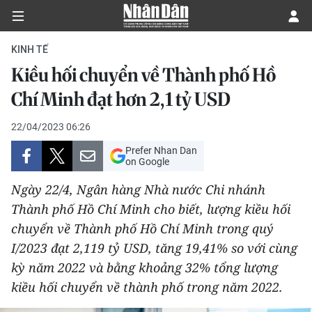
KINH TẾ
Kiều hối chuyển về Thành phố Hồ
CHÍNH TRỊ
Chí Minh đạt hơn 2,1 tỷ USD
KINH TẾ
22/04/2023 06:26
Prefer Nhan Dan
VĂN HÓA
on Google
Ngày 22/4, Ngân hàng Nhà nước Chi nhánh
XÃ HỘI
Thành phố Hồ Chí Minh cho biết, lượng kiều hối
chuyển về Thành phố Hồ Chí Minh trong quý
PHÁP LUẬT
I/2023 đạt 2,119 tỷ USD, tăng 19,41% so với cùng
DU LỊCH
kỳ năm 2022 và bằng khoảng 32% tổng lượng
kiều hối chuyển về thành phố trong năm 2022.
THẾ GIỚI