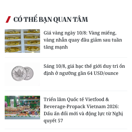
CHUYÊN ĐỀ
CÓ THỂ BẠN QUAN TÂM
CÁC CHUYÊN TRANG
Giá vàng ngày 10/8: Vàng miếng,
vàng nhẫn quay đầu giảm sau tuần
VỀ BÁO NHÂN DÂN
tăng mạnh
THỜI NAY
Sáng 10/8, giá bạc thế giới duy trì ổn
định ở ngưỡng gần 64 USD/ounce
NHÂN DÂN CUỐI TUẦN
NHÂN DÂN HẰNG THÁNG
Triển lãm Quốc tế Vietfood &
MUA BÁO
Beverage-Propack Vietnam 2026:
Dấu ấn đổi mới và động lực từ Nghị
ĐỌC BÁO IN
quyết 57