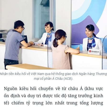
THỂ THAO
GIÁO DỤC
Y TẾ
KHOA HỌC - CÔNG NGHỆ
MÔI TRƯỜNG
BẠN ĐỌC
Nhận tiền kiều hối về Việt Nam qua hệ thống giao dịch Ngân hàng Thương
KIỂM CHỨNG THÔNG TIN
mại cổ phần Á Châu (ACB).
TRI THỨC CHUYÊN SÂU
Nguồn kiều hối chuyển về từ châu Á (khu vực
ổn định và duy trì được tốc độ tăng trưởng kinh
54 DÂN TỘC VIỆT NAM
tế) chiếm tỷ trọng lớn nhất trong tổng lượng