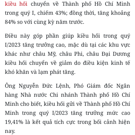
CHƯƠNG TRÌNH OCOP - MỖI XÃ
kiều hối
chuyển về Thành phố Hồ Chí Minh
MỘT SẢN PHẨM
trong quý I, chiếm 43%; đồng thời, tăng khoảng
84% so với cùng kỳ năm trước.
RADIO
Điều này góp phần giúp kiều hối trong quý
MEDIA CENTER
I/2023 tăng trưởng cao, mặc dù tại các khu vực
khác như châu Mỹ, châu Phi, châu Đại Dương
E-Magazine
kiều hối chuyển về giảm do điều kiện kinh tế
Video
khó khăn và lạm phát tăng.
Media Chính trị
Ông Nguyễn Đức Lệnh, Phó Giám đốc Ngân
hàng Nhà nước Chi nhánh Thành phố Hồ Chí
Media Kinh tế
Minh cho biết, kiều hối gửi về Thành phố Hồ Chí
Media Văn hóa
Minh trong quý I/2023 tăng trưởng mức cao
19,41% là kết quả tích cực trong bối cảnh hiện
Media Xã hội
nay.