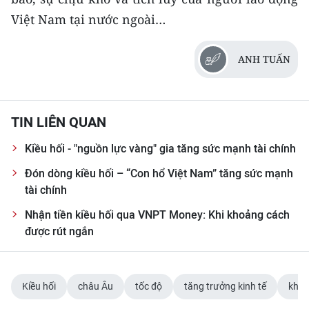
TIN MỚI
Việt Nam tại nước ngoài…
TIN ĐỊA PHƯƠNG
ANH TUẤN
Trung du và miền núi phía Bắc
Đồng bằng sông Hồng
TIN LIÊN QUAN
Bắc Trung Bộ
Kiều hối - "nguồn lực vàng" gia tăng sức mạnh tài chính
Duyên hải Nam Trung Bộ và Tây
Đón dòng kiều hối – “Con hổ Việt Nam” tăng sức mạnh
Nguyên
tài chính
Nhận tiền kiều hối qua VNPT Money: Khi khoảng cách
Đông Nam Bộ
được rút ngắn
Đồng bằng sông Cửu Long
Chuyên trang Hà Nội
Kiều hối
châu Âu
tốc độ
tăng trưởng kinh tế
khó 
Chuyên trang TP. Hồ Chí Minh