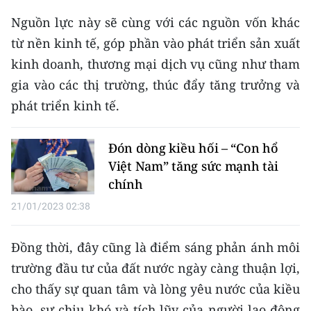
Media Pháp luật
Nguồn lực này sẽ cùng với các nguồn vốn khác
Media Du lịch
từ nền kinh tế, góp phần vào phát triển sản xuất
kinh doanh, thương mại dịch vụ cũng như tham
Media Thế giới
gia vào các thị trường, thúc đẩy tăng trưởng và
Media Thể thao
phát triển kinh tế.
Media Giáo dục
Đón dòng kiều hối – “Con hổ
Media Y tế
Việt Nam” tăng sức mạnh tài
chính
Media Khoa học - Công nghệ
21/01/2023 02:38
Media Môi trường
Đồng thời, đây cũng là điểm sáng phản ánh môi
Ảnh
trường đầu tư của đất nước ngày càng thuận lợi,
Infographic
cho thấy sự quan tâm và lòng yêu nước của kiều
bào, sự chịu khó và tích lũy của người lao động