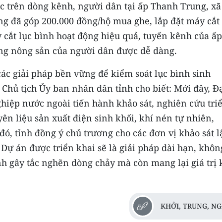
ặc trên dòng kênh, người dân tại ấp Thanh Trung, xã
g đã góp 200.000 đồng/hộ mua ghe, lắp đặt máy cắt 
y cắt lục bình hoạt động hiệu quả, tuyến kênh của ấp
hàng nông sản của người dân được dễ dàng.
ác giải pháp bền vững để kiểm soát lục bình sinh
hủ tịch Ủy ban nhân dân tỉnh cho biết: Mới đây, Đ
hiệp nước ngoài tiến hành khảo sát, nghiên cứu tri
ên liệu sản xuất điện sinh khối, khí nén tự nhiên,
đó, tỉnh đồng ý chủ trương cho các đơn vị khảo sát l
 Dự án được triển khai sẽ là giải pháp dài hạn, khôn
bình gây tắc nghẽn dòng chảy mà còn mang lại giá trị 
KHỞI, TRUNG, N