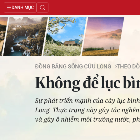
DANH MỤC
ĐỒNG BẰNG SÔNG CỬU LONG
THEO DÒ
Không để lục bì
Sự phát triển mạnh của cây lục bìn
Long. Thực trạng này gây tắc nghẽn
và gây ô nhiễm môi trường nước, phá