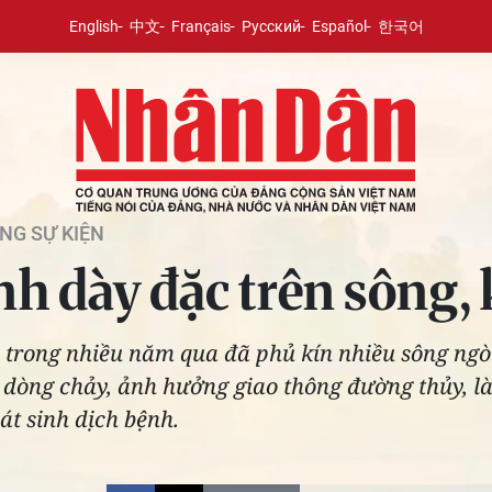
English
中文
Français
Русский
Español
한국어
NG SỰ KIỆN
nh dày đặc trên sông,
h trong nhiều năm qua đã phủ kín nhiều sông ng
 dòng chảy, ảnh hưởng giao thông đường thủy, là
t sinh dịch bệnh.