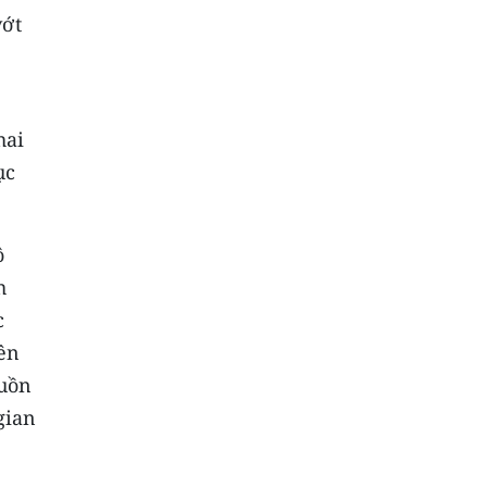
vớt
hai
ục
ô
h
c
rên
guồn
gian