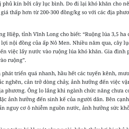
 phủ kín bởi cây lục bình. Do đi lại khó khăn cho n
 giá thấp hơn từ 200-300 đồng/kg so với các địa phư
g Hiệp, tỉnh Vĩnh Long cho biết: “Ruộng lúa 3,5 ha 
 lợi nội đồng của ấp Nô Men. Nhiều năm qua, cây lụ
iến việc lấy nước vào ruộng lúa khó khăn. Gia đình 
ào ruộng”.
h phát triển quá nhanh, hầu hết các tuyến kênh, mư
tắc nghẽn, cản trở dòng chảy, ảnh hưởng đến việc vậ
địa phương. Ông lo lắng khi ngành chức năng chưa c
 đặc ảnh hưởng đến sinh kế của người dân. Bên cạnh
 ẩn nguy cơ ô nhiễm nguồn nước, ảnh hưởng sức kh