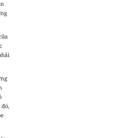
ên
ơng
của
c
phải
ơng
n
ó
 đó,
ỏe