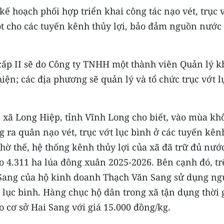
 hoạch phối hợp triển khai công tác nạo vét, trục 
gọt cho các tuyến kênh thủy lợi, bảo đảm nguồn nước
 cấp II sẽ do Công ty TNHH một thành viên Quản lý k
hiện; các địa phương sẽ quản lý và tổ chức trục vớt l
xã Long Hiệp, tỉnh Vĩnh Long cho biết, vào mùa kh
 ra quân nạo vét, trục vớt lục bình ở các tuyến kên
Nhờ thế, hệ thống kênh thủy lợi của xã đã trữ đủ nướ
o 4.311 ha lúa đông xuân 2025-2026. Bên cạnh đó, t
i Sang của hộ kinh doanh Thạch Văn Sang sử dụng n
 lục bình. Hàng chục hộ dân trong xã tận dụng thời 
o cơ sở Hai Sang với giá 15.000 đồng/kg.