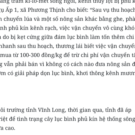
àng trăm ki-lô-mét sông ngòi, kênh thủy lợi bị phủ 
ụ Ấp 1, xã Phương Thịnh cho biết: “Sau vụ thu hoạc
n chuyển lúa và một số nông sản khác bằng ghe, phà
ình phủ kín kênh rạch, việc vận chuyển vô cùng khó
 do bị kẹt cứng giữa đám lục bình làm tốn thêm chi
nhanh sau thu hoạch, thương lái biết việc vận chuy
 mua từ 100-300 đồng/kg để trừ chi phí vận chuyển t
ng vẫn phải bán vì không có cách nào đưa nông sản đ
sớm có giải pháp dọn lục bình, khơi thông kênh mươ
i trường tỉnh Vĩnh Long, thời gian qua, tỉnh đã áp
riệt để tình trạng cây lục bình phủ kín hệ thống sôn
a cao.