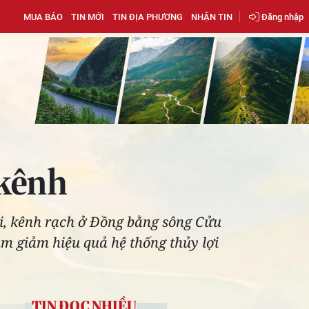
MUA BÁO
TIN MỚI
TIN ĐỊA PHƯƠNG
NHẬN TIN
Đăng nhập
 kênh
òi, kênh rạch ở Đồng bằng sông Cửu
m giảm hiệu quả hệ thống thủy lợi
TIN ĐỌC NHIỀU