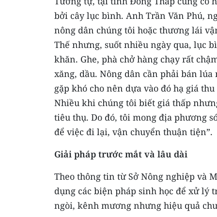
Tương tự, tại tỉnh Đồng Tháp cũng có h
bởi cây lục bình. Anh Trần Văn Phú, ng
nông dân chúng tôi hoặc thương lái vậ
Thế nhưng, suốt nhiều ngày qua, lục b
khăn. Ghe, phà chở hàng chạy rất chậm
xăng, dầu. Nông dân cần phải bán lúa 
gặp khó cho nên dựa vào đó hạ giá thu
Nhiều khi chúng tôi biết giá thấp như
tiêu thụ. Do đó, tôi mong địa phương 
để việc đi lại, vận chuyển thuận tiện”.
Giải pháp trước mắt và lâu dài
Theo thông tin từ Sở Nông nghiệp và Mô
dụng các biện pháp sinh học để xử lý t
ngòi, kênh mương nhưng hiệu quả chư