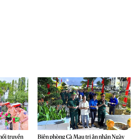
nối truyền
Biên phòng Cà Mau tri ân nhân Ngày