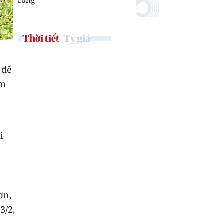
công
Thời tiết
Tỷ giá
 để
ảm
i
ơn,
3/2,