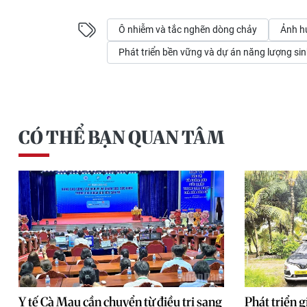
Ô nhiễm và tắc nghẽn dòng chảy
Ảnh h
Phát triển bền vững và dự án năng lượng si
CÓ THỂ BẠN QUAN TÂM
Y tế Cà Mau cần chuyển từ điều trị sang
Phát triển 