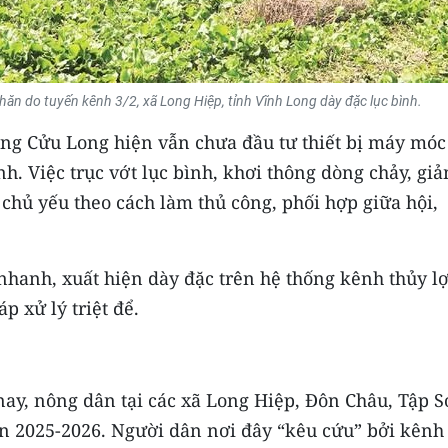
ăn do tuyến kênh 3/2, xã Long Hiệp, tỉnh Vĩnh Long dày đặc lục bình.
ng Cửu Long hiện vẫn chưa đầu tư thiết bị máy móc
nh. Việc trục vớt lục bình, khơi thông dòng chảy, gi
chủ yếu theo cách làm thủ công, phối hợp giữa hội,
i nhanh, xuất hiện dày đặc trên hệ thống kênh thủy lợ
p xử lý triệt để.
ay, nông dân tại các xã Long Hiệp, Đôn Châu, Tập S
n 2025-2026. Người dân nơi đây “kêu cứu” bởi kênh 