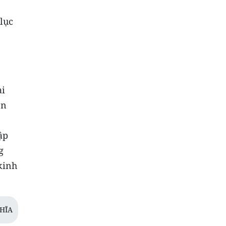
lục
ại
ển
ập
g
kinh
GHĨA