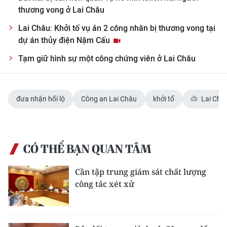
TIN MỚI
thương vong ở Lai Châu
Lai Châu: Khởi tố vụ án 2 công nhân bị thương vong tại
TIN ĐỊA PHƯƠNG
dự án thủy điện Nậm Cấu
Trung du và miền núi phía Bắc
Tạm giữ hình sự một công chứng viên ở Lai Châu
Đồng bằng sông Hồng
đưa nhận hối lộ
Công an Lai Châu
khởi tố
Lai Châ
Bắc Trung Bộ
Duyên hải Nam Trung Bộ và Tây
Nguyên
CÓ THỂ BẠN QUAN TÂM
Đông Nam Bộ
Cần tập trung giám sát chất lượng
Đồng bằng sông Cửu Long
công tác xét xử
Chuyên trang Hà Nội
Chuyên trang TP. Hồ Chí Minh