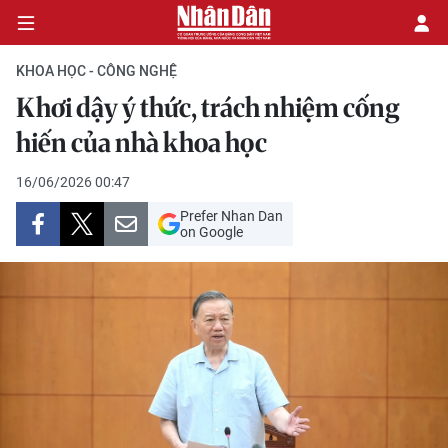
KHOA HỌC - CÔNG NGHỆ
Khơi dậy ý thức, trách nhiệm cống
CHÍNH TRỊ
hiến của nhà khoa học
KINH TẾ
16/06/2026 00:47
Prefer Nhan Dan
VĂN HÓA
on Google
XÃ HỘI
PHÁP LUẬT
DU LỊCH
THẾ GIỚI