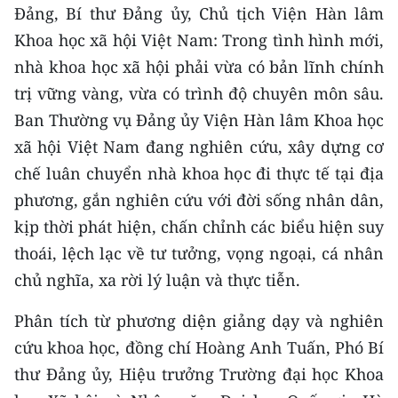
Đảng, Bí thư Đảng ủy, Chủ tịch Viện Hàn lâm
TIN MỚI
Khoa học xã hội Việt Nam: Trong tình hình mới,
TIN ĐỊA PHƯƠNG
nhà khoa học xã hội phải vừa có bản lĩnh chính
trị vững vàng, vừa có trình độ chuyên môn sâu.
Trung du và miền núi phía Bắc
Ban Thường vụ Đảng ủy Viện Hàn lâm Khoa học
Đồng bằng sông Hồng
xã hội Việt Nam đang nghiên cứu, xây dựng cơ
chế luân chuyển nhà khoa học đi thực tế tại địa
Bắc Trung Bộ
phương, gắn nghiên cứu với đời sống nhân dân,
Duyên hải Nam Trung Bộ và Tây
kịp thời phát hiện, chấn chỉnh các biểu hiện suy
Nguyên
thoái, lệch lạc về tư tưởng, vọng ngoại, cá nhân
Đông Nam Bộ
chủ nghĩa, xa rời lý luận và thực tiễn.
Đồng bằng sông Cửu Long
Phân tích từ phương diện giảng dạy và nghiên
cứu khoa học, đồng chí Hoàng Anh Tuấn, Phó Bí
Chuyên trang Hà Nội
thư Đảng ủy, Hiệu trưởng Trường đại học Khoa
Chuyên trang TP. Hồ Chí Minh