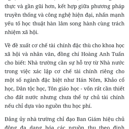
ENGLISH
thực và gần gũi hơn, kết hợp giữa phương pháp
truyền thống và công nghệ hiện đại, nhấn mạnh
中文
yếu tố học thuật hàn lâm song hành cùng trách
FRANÇAIS
nhiệm xã hội.
Về đề xuất cơ chế tài chính đặc thù cho khoa học
РУССКИЙ
xã hội và nhân văn, đồng chí Hoàng Anh Tuấn
ESPAÑOL
cho biết: Nhà trường cần sự hỗ trợ từ Nhà nước
trong việc xác lập cơ chế tài chính riêng cho
한국어
một số ngành đặc biệt như Hán Nôm, Khảo cổ
học, Dân tộc học, Tôn giáo học - vốn rất cần thiết
cho đất nước nhưng chưa thể tự chủ tài chính
nếu chỉ dựa vào nguồn thu học phí.
Đảng ủy nhà trường chỉ đạo Ban Giám hiệu chủ
động đa dạng hóa các nguồn thu theo định