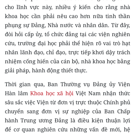
CHƯƠNG TRÌNH OCOP - MỖI XÃ
cho lĩnh vực này, nhiều ý kiến cho rằng nhà
MỘT SẢN PHẨM
khoa học cần phải nêu cao hơn nữa tinh thần
phụng sự Đảng, Nhà nước và nhân dân. Từ đây,
RADIO
đòi hỏi cấp ủy, tổ chức đảng tại các viện nghiên
cứu, trường đại học phải thể hiện rõ vai trò hạt
MEDIA CENTER
nhân lãnh đạo, chỉ đạo, trực tiếp khơi dậy trách
E-Magazine
nhiệm cống hiến của cán bộ, nhà khoa học bằng
giải pháp, hành động thiết thực.
Video
Thời gian qua, Ban Thường vụ Đảng ủy Viện
Media Chính trị
Hàn lâm
Khoa học xã hội
Việt Nam nhận thức
Media Kinh tế
sâu sắc việc Viện từ đơn vị trực thuộc Chính phủ
Media Văn hóa
chuyển sang đơn vị sự nghiệp của Ban Chấp
hành Trung ương Đảng là điều kiện thuận lợi
Media Xã hội
để cơ quan nghiên cứu những vấn đề mới, hệ