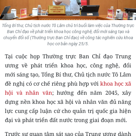
THỂ THAO
GIÁO DỤC
Tổng Bí thư, Chủ tịch nước Tô Lâm chủ trì buổi làm việc của Thường trực
Ban Chỉ đạo về phát triển khoa học công nghệ, đổi mới sáng tạo và
Y TẾ
chuyển đổi số (Thường trực Ban Chỉ đạo) về công tác nghiên cứu khoa
học cơ bản ngày 25/5.
KHOA HỌC - CÔNG NGHỆ
Tại cuộc họp Thường trực Ban Chỉ đạo Trung
ương về phát triển khoa học, công nghệ, đổi
MÔI TRƯỜNG
mới sáng tạo, Tổng Bí thư, Chủ tịch nước Tô Lâm
BẠN ĐỌC
đề nghị có cơ chế riêng phù hợp với
khoa học xã
hội và nhân văn
; hướng đến năm 2045, xây
KIỂM CHỨNG THÔNG TIN
dựng nền khoa học xã hội và nhân văn đủ năng
TRI THỨC CHUYÊN SÂU
lực cung cấp luận cứ cho quản trị quốc gia hiện
đại và phát triển đất nước trong giai đoạn mới.
54 DÂN TỘC VIỆT NAM
Trước sự quan tâm sát sao của Trung ương dành