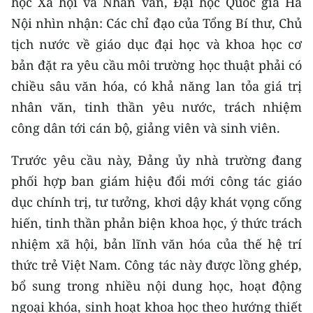
học Xã hội và Nhân văn, Đại học Quốc gia Hà
Nội nhìn nhận: Các chỉ đạo của Tổng Bí thư, Chủ
CHUYÊN ĐỀ
tịch nước về giáo dục đại học và khoa học cơ
CÁC CHUYÊN TRANG
bản đặt ra yêu cầu môi trường học thuật phải có
chiều sâu văn hóa, có khả năng lan tỏa giá trị
nhân văn, tinh thần yêu nước, trách nhiệm
VỀ BÁO NHÂN DÂN
công dân tới cán bộ, giảng viên và sinh viên.
THỜI NAY
Trước yêu cầu này, Đảng ủy nhà trường đang
NHÂN DÂN CUỐI TUẦN
phối hợp ban giám hiệu đổi mới công tác giáo
dục chính trị, tư tưởng, khơi dậy khát vọng cống
NHÂN DÂN HẰNG THÁNG
hiến, tinh thần phản biện khoa học, ý thức trách
MUA BÁO
nhiệm xã hội, bản lĩnh văn hóa của thế hệ trí
thức trẻ Việt Nam. Công tác này được lồng ghép,
ĐỌC BÁO IN
bổ sung trong nhiều nội dung học, hoạt động
ngoại khóa, sinh hoạt khoa học theo hướng thiết