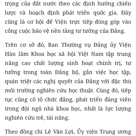
Media Pháp luật
trọng của đất nước theo các định hướng chiến
lược và hoạch định phát triển quốc gia. Đây
Media Du lịch
cũng là cơ hội để Viện trực tiếp đóng góp vào
Media Thế giới
công cuộc bảo vệ nền tảng tư tưởng của Đảng.
Media Thể thao
Trên cơ sở đó, Ban Thường vụ Đảng ủy Viện
Hàn lâm Khoa học xã hội Việt Nam tập trung
Media Giáo dục
nâng cao chất lượng sinh hoạt chính trị, tư
Media Y tế
tưởng trong toàn Đảng bộ, gắn việc học tập,
quán triệt các nghị quyết của Đảng với đặc thù
Media Khoa học - Công nghệ
môi trường nghiên cứu học thuật. Cùng đó, tiếp
Media Môi trường
tục củng cố tổ chức đảng, phát triển đảng viên
trong đội ngũ nhà khoa học, nhất là lực lượng
Ảnh
nghiên cứu trẻ, tài năng.
Infographic
Theo đồng chí Lê Văn Lợi, Ủy viên Trung ương