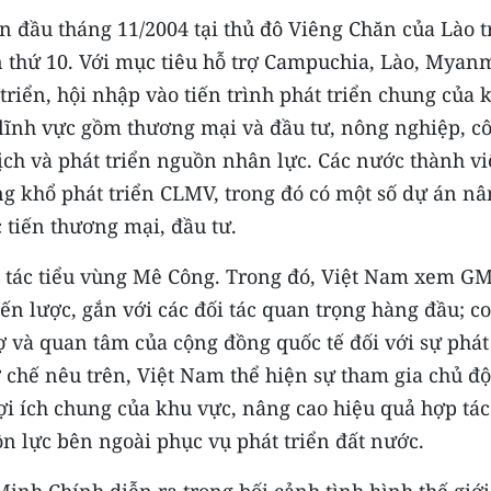
n đầu tháng 11/2004 tại thủ đô Viêng Chăn của Lào 
 thứ 10. Với mục tiêu hỗ trợ Campuchia, Lào, Myan
riển, hội nhập vào tiến trình phát triển chung của 
 lĩnh vực gồm thương mại và đầu tư, nông nghiệp, c
ịch và phát triển nguồn nhân lực. Các nước thành v
ng khổ phát triển CLMV, trong đó có một số dự án n
c tiến thương mại, đầu tư.
p tác tiểu vùng Mê Công. Trong đó, Việt Nam xem G
ến lược, gắn với các đối tác quan trọng hàng đầu; co
ợ và quan tâm của cộng đồng quốc tế đối với sự phát
ơ chế nêu trên, Việt Nam thể hiện sự tham gia chủ đ
ợi ích chung của khu vực, nâng cao hiệu quả hợp tác
n lực bên ngoài phục vụ phát triển đất nước.