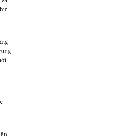
 và
như
ứng
rung
hời
ác
iên