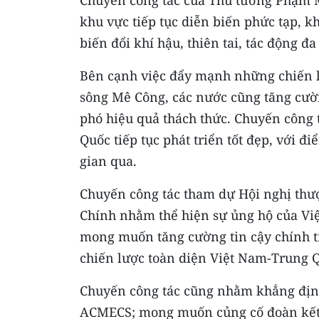
Chuyến công tác của Thủ tướng Phạm Mi
khu vực tiếp tục diễn biến phức tạp, k
biến đổi khí hậu, thiên tai, tác động đ
Bên cạnh việc đẩy mạnh những chiến lư
sông Mê Công, các nước cũng tăng cườn
phó hiệu quả thách thức. Chuyến công 
Quốc tiếp tục phát triển tốt đẹp, với 
gian qua.
Chuyến công tác tham dự Hội nghị th
Chính nhằm thể hiện sự ủng hộ của Vi
mong muốn tăng cường tin cậy chính trị
chiến lược toàn diện Việt Nam-Trung 
Chuyến công tác cũng nhằm khẳng định
ACMECS; mong muốn củng cố đoàn kết,