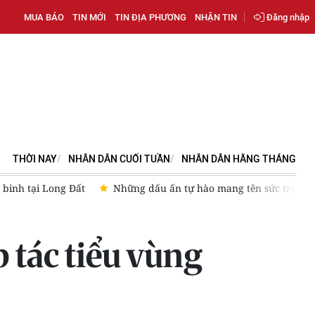
MUA BÁO
TIN MỚI
TIN ĐỊA PHƯƠNG
NHẬN TIN
Đăng nhập
THỜI NAY
NHÂN DÂN CUỐI TUẦN
NHÂN DÂN HẰNG THÁNG
 binh tại Long Đất
Những dấu ấn tự hào mang tên sức trẻ
 tác tiểu vùng