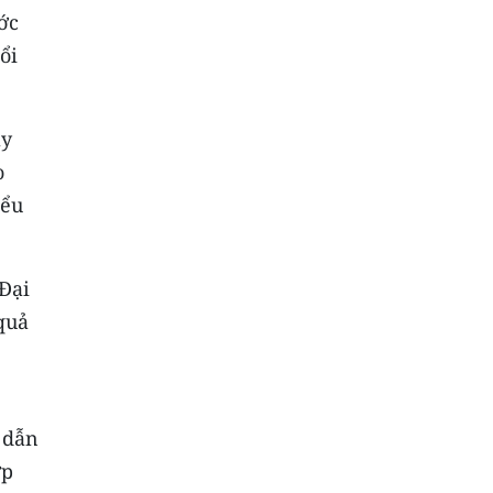
ớc
ổi
ẩy
o
iểu
Đại
 quả
 dẫn
ợp