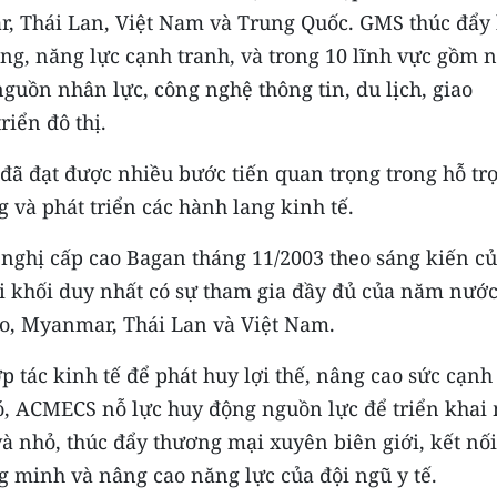
, Thái Lan, Việt Nam và Trung Quốc. GMS thúc đẩy
đồng, năng lực cạnh tranh, và trong 10 lĩnh vực gồm 
nguồn nhân lực, công nghệ thông tin, du lịch, giao
riển đô thị.
ã đạt được nhiều bước tiến quan trọng trong hỗ tr
g và phát triển các hành lang kinh tế.
nghị cấp cao Bagan tháng 11/2003 theo sáng kiến c
i khối duy nhất có sự tham gia đầy đủ của năm nướ
o, Myanmar, Thái Lan và Việt Nam.
 tác kinh tế để phát huy lợi thế, nâng cao sức cạnh
ó, ACMECS nỗ lực huy động nguồn lực để triển khai
à nhỏ, thúc đẩy thương mại xuyên biên giới, kết nối
g minh và nâng cao năng lực của đội ngũ y tế.