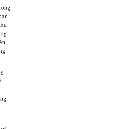
trong
mar
khu
ông
iên
âng
MS
i
ộng,