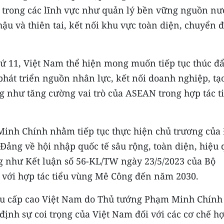
, trong các lĩnh vực như quản lý bền vững nguồn nư
ậu và thiên tai, kết nối khu vực toàn diện, chuyển đ
ứ 11, Việt Nam thể hiện mong muốn tiếp tục thúc đ
phát triển nguồn nhân lực, kết nối doanh nghiệp, tạ
ng như tăng cường vai trò của ASEAN trong hợp tác t
inh Chính nhằm tiếp tục thực hiện chủ trương của 
a Đảng về hội nhập quốc tế sâu rộng, toàn diện, hiệu
g như Kết luận số 56-KL/TW ngày 23/5/2023 của Bộ
i với hợp tác tiểu vùng Mê Công đến năm 2030.
ểu cấp cao Việt Nam do Thủ tướng Phạm Minh Chính
 định sự coi trọng của Việt Nam đối với các cơ chế h