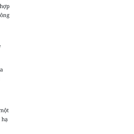
 hợp
nông
ợ
ủa
c
 một
 hạ