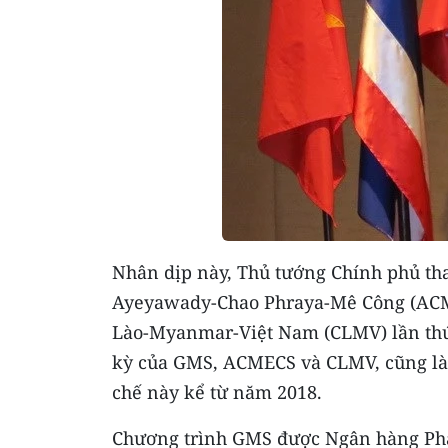
Nhân dịp này, Thủ tướng Chính phủ tha
Ayeyawady-Chao Phraya-Mê Công (ACME
Lào-Myanmar-Việt Nam (CLMV) lần thứ 1
kỳ của GMS, ACMECS và CLMV, cũng là n
chế này kể từ năm 2018.
Chương trình GMS được Ngân hàng Phát 