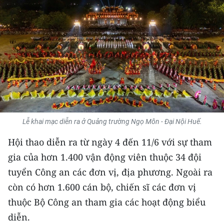
THỂ THAO
GIÁO DỤC
Y TẾ
KHOA HỌC - CÔNG NGHỆ
MÔI TRƯỜNG
Lễ khai mạc diễn ra ở Quảng trường Ngọ Môn - Đại Nội Huế.
BẠN ĐỌC
Hội thao diễn ra từ ngày 4 đến 11/6 với sự tham
KIỂM CHỨNG THÔNG TIN
gia của hơn 1.400 vận động viên thuộc 34 đội
tuyển Công an các đơn vị, địa phương. Ngoài ra
TRI THỨC CHUYÊN SÂU
còn có hơn 1.600 cán bộ, chiến sĩ các đơn vị
thuộc Bộ Công an tham gia các hoạt động biểu
54 DÂN TỘC VIỆT NAM
diễn.