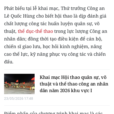
CHƯƠNG TRÌNH OCOP - MỖI XÃ
Phát biểu tại lễ khai mạc, Thứ trưởng Công an
MỘT SẢN PHẨM
Lê Quốc Hùng cho biết hội thao là dịp đánh giá
chất lượng công tác huấn luyện quân sự, võ
RADIO
thuật,
thể dục-thể thao
trong lực lượng Công an
MEDIA CENTER
nhân dân; đồng thời tạo điều kiện để cán bộ,
chiến sĩ giao lưu, học hỏi kinh nghiệm, nâng
E-Magazine
cao thể lực, kỹ năng phục vụ công tác và chiến
Video
đấu.
Media Chính trị
Khai mạc Hội thao quân sự, võ
Media Kinh tế
thuật và thể thao công an nhân
dân năm 2026 khu vực I
Media Văn hóa
23/05/2026 17:48
Media Xã hội
Điểm nhấn của chương trình khai mạc là các