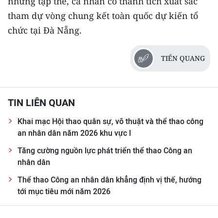
những tập thể, cá nhân có thành tích xuất sắc
TIN MỚI
tham dự vòng chung kết toàn quốc dự kiến tổ
chức tại Đà Nẵng.
TIN ĐỊA PHƯƠNG
Trung du và miền núi phía Bắc
TIẾN QUANG
Đồng bằng sông Hồng
Bắc Trung Bộ
TIN LIÊN QUAN
Duyên hải Nam Trung Bộ và Tây
Khai mạc Hội thao quân sự, võ thuật và thể thao công
Nguyên
an nhân dân năm 2026 khu vực I
Tăng cường nguồn lực phát triển thể thao Công an
Đông Nam Bộ
nhân dân
Đồng bằng sông Cửu Long
Thể thao Công an nhân dân khẳng định vị thế, hướng
tới mục tiêu mới năm 2026
Chuyên trang Hà Nội
Chuyên trang TP. Hồ Chí Minh