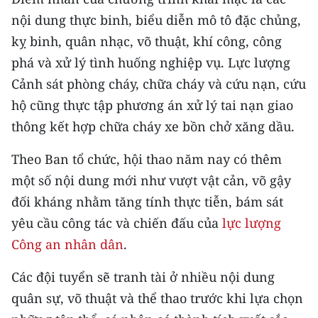
Media Pháp luật
nội dung thực binh, biểu diễn mô tô đặc chủng,
Media Du lịch
kỵ binh, quân nhạc, võ thuật, khí công, công
phá và xử lý tình huống nghiệp vụ. Lực lượng
Media Thế giới
Cảnh sát phòng cháy, chữa cháy và cứu nạn, cứu
Media Thể thao
hộ cũng thực tập phương án xử lý tai nạn giao
thông kết hợp chữa cháy xe bồn chở xăng dầu.
Media Giáo dục
Theo Ban tổ chức, hội thao năm nay có thêm
Media Y tế
một số nội dung mới như vượt vật cản, võ gậy
Media Khoa học - Công nghệ
đối kháng nhằm tăng tính thực tiễn, bám sát
yêu cầu công tác và chiến đấu của
lực lượng
Media Môi trường
Công an nhân dân
.
Ảnh
Các đội tuyển sẽ tranh tài ở nhiều nội dung
Infographic
quân sự, võ thuật và thể thao trước khi lựa chọn