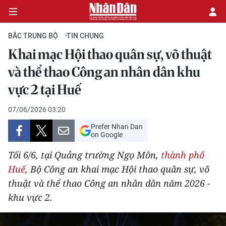
BẮC TRUNG BỘ
TIN CHUNG
Khai mạc Hội thao quân sự, võ thuật
CHÍNH TRỊ
và thể thao Công an nhân dân khu
vực 2 tại Huế
KINH TẾ
07/06/2026 03:20
VĂN HÓA
Prefer Nhan Dan
on Google
XÃ HỘI
Tối 6/6, tại Quảng trường Ngọ Môn,
thành phố
PHÁP LUẬT
Huế
, Bộ Công an khai mạc Hội thao quân sự, võ
thuật và thể thao Công an nhân dân năm 2026 -
DU LỊCH
khu vực 2.
THẾ GIỚI