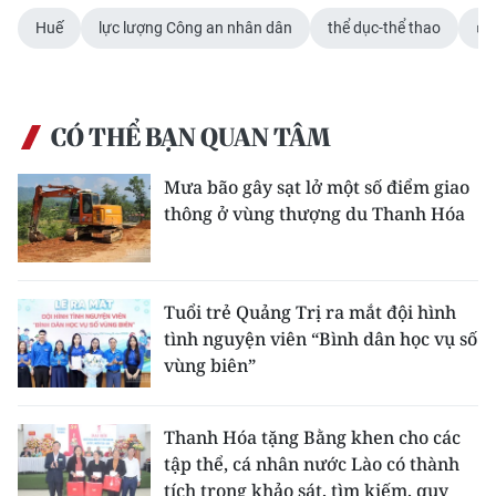
Huế
lực lượng Công an nhân dân
thể dục-thể thao
CHUYÊN ĐỀ
CÁC CHUYÊN TRANG
CÓ THỂ BẠN QUAN TÂM
VỀ BÁO NHÂN DÂN
Mưa bão gây sạt lở một số điểm giao
thông ở vùng thượng du Thanh Hóa
THỜI NAY
NHÂN DÂN CUỐI TUẦN
Tuổi trẻ Quảng Trị ra mắt đội hình
NHÂN DÂN HẰNG THÁNG
tình nguyện viên “Bình dân học vụ số
vùng biên”
MUA BÁO
Thanh Hóa tặng Bằng khen cho các
ĐỌC BÁO IN
tập thể, cá nhân nước Lào có thành
tích trong khảo sát, tìm kiếm, quy