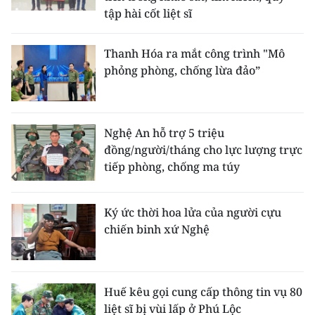
ENGLISH
tập hài cốt liệt sĩ
中文
Thanh Hóa ra mắt công trình "Mô
phỏng phòng, chống lừa đảo”
FRANÇAIS
РУССКИЙ
Nghệ An hỗ trợ 5 triệu
ESPAÑOL
đồng/người/tháng cho lực lượng trực
tiếp phòng, chống ma túy
한국어
Ký ức thời hoa lửa của người cựu
chiến binh xứ Nghệ
Huế kêu gọi cung cấp thông tin vụ 80
liệt sĩ bị vùi lấp ở Phú Lộc