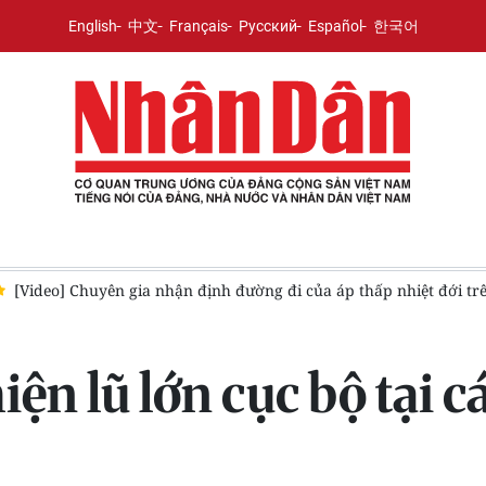
English
中文
Français
Русский
Español
한국어
iệt đới trên vịnh Bắc Bộ
Hà Nội chủ động xây dựng các phươ
ện lũ lớn cục bộ tại c