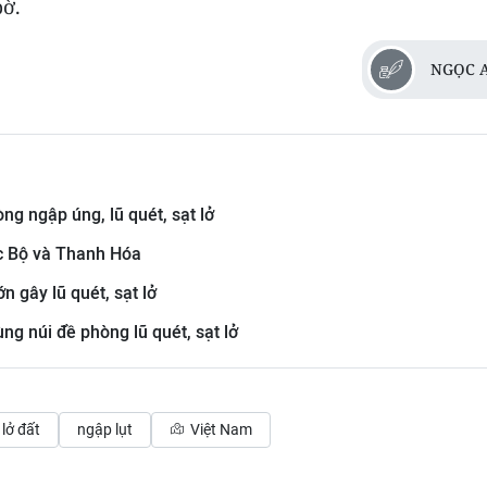
bờ.
NGỌC 
g ngập úng, lũ quét, sạt lở
ắc Bộ và Thanh Hóa
 gây lũ quét, sạt lở
ng núi đề phòng lũ quét, sạt lở
 lở đất
ngập lụt
Việt Nam