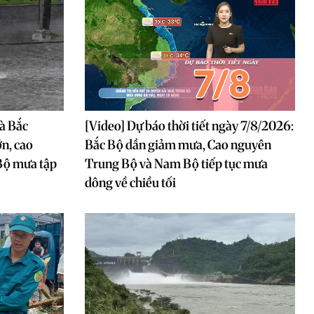
và Bắc
[Video] Dự báo thời tiết ngày 7/8/2026:
ớn, cao
Bắc Bộ dần giảm mưa, Cao nguyên
Bộ mưa tập
Trung Bộ và Nam Bộ tiếp tục mưa
dông về chiều tối