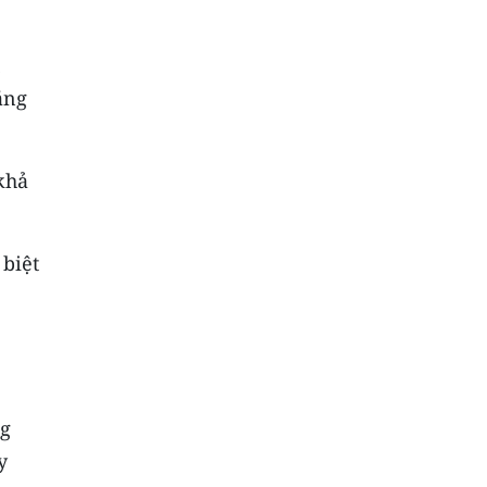
ăng
khả
 biệt
ng
y