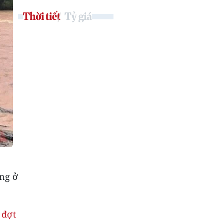
Thời tiết
Tỷ giá
ông ở
 đợt