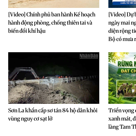
[Video] Chính phủ ban hành Kế hoạch
[Video] Dự 
hành động phòng, chống thiên tai và
ngày mai n
biến đổi khí hậu
diện rộng t
Bộ có mưa r
Sơn La khẩn cấp sơ tán 84 hộ dân khỏi
Triển vọng 
vùng nguy cơ sạt lở
xanh mát, đ
làng Tam T