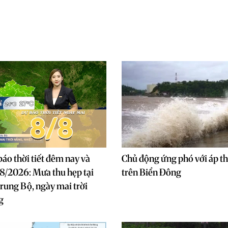
báo thời tiết đêm nay và
Chủ động ứng phó với áp th
8/2026: Mưa thu hẹp tại
trên Biển Đông
rung Bộ, ngày mai trời
g