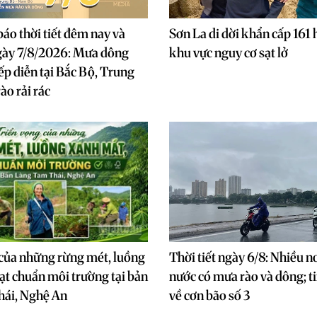
báo thời tiết đêm nay và
Sơn La di dời khẩn cấp 161 
gày 7/8/2026: Mưa dông
khu vực nguy cơ sạt lở
iếp diễn tại Bắc Bộ, Trung
ào rải rác
của những rừng mét, luồng
Thời tiết ngày 6/8: Nhiều nơ
ạt chuẩn môi trường tại bản
nước có mưa rào và dông; t
hái, Nghệ An
về cơn bão số 3