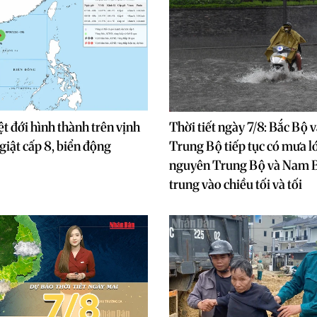
ệt đới hình thành trên vịnh
Thời tiết ngày 7/8: Bắc Bộ 
giật cấp 8, biển động
Trung Bộ tiếp tục có mưa l
nguyên Trung Bộ và Nam 
trung vào chiều tối và tối