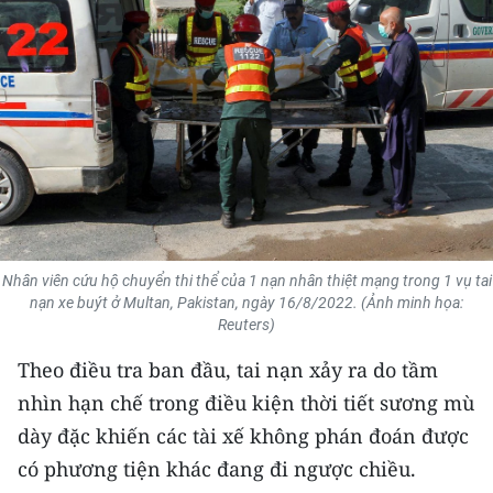
THỂ THAO
GIÁO DỤC
Y TẾ
KHOA HỌC - CÔNG NGHỆ
MÔI TRƯỜNG
Nhân viên cứu hộ chuyển thi thể của 1 nạn nhân thiệt mạng trong 1 vụ tai
BẠN ĐỌC
nạn xe buýt ở Multan, Pakistan, ngày 16/8/2022. (Ảnh minh họa:
Reuters)
KIỂM CHỨNG THÔNG TIN
Theo điều tra ban đầu, tai nạn xảy ra do tầm
TRI THỨC CHUYÊN SÂU
nhìn hạn chế trong điều kiện thời tiết sương mù
dày đặc khiến các tài xế không phán đoán được
54 DÂN TỘC VIỆT NAM
có phương tiện khác đang đi ngược chiều.