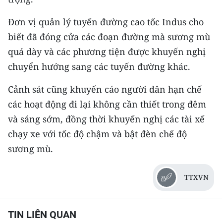
Media Pháp luật
Đơn vị quản lý tuyến đường cao tốc Indus cho
Media Du lịch
biết đã đóng cửa các đoạn đường mà sương mù
Media Thế giới
quá dày và các phương tiện được khuyến nghị
chuyển hướng sang các tuyến đường khác.
Media Thể thao
Cảnh sát cũng khuyến cáo người dân hạn chế
Media Giáo dục
các hoạt động đi lại không cần thiết trong đêm
Media Y tế
và sáng sớm, đồng thời khuyến nghị các tài xế
chạy xe với tốc độ chậm và bật đèn chế độ
Media Khoa học - Công nghệ
sương mù.
Media Môi trường
TTXVN
Ảnh
Infographic
TIN LIÊN QUAN