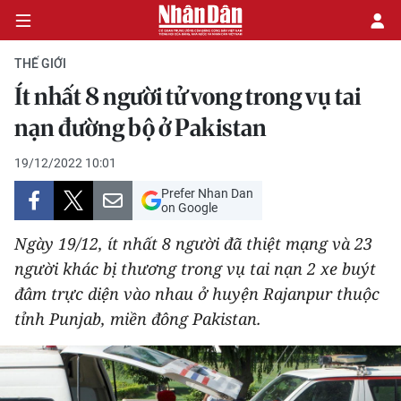
THẾ GIỚI
Ít nhất 8 người tử vong trong vụ tai
CHÍNH TRỊ
nạn đường bộ ở Pakistan
KINH TẾ
19/12/2022 10:01
Prefer Nhan Dan
VĂN HÓA
on Google
Ngày 19/12, ít nhất 8 người đã thiệt mạng và 23
XÃ HỘI
người khác bị thương trong vụ tai nạn 2 xe buýt
đâm trực diện vào nhau ở huyện Rajanpur thuộc
PHÁP LUẬT
tỉnh Punjab, miền đông Pakistan.
DU LỊCH
THẾ GIỚI