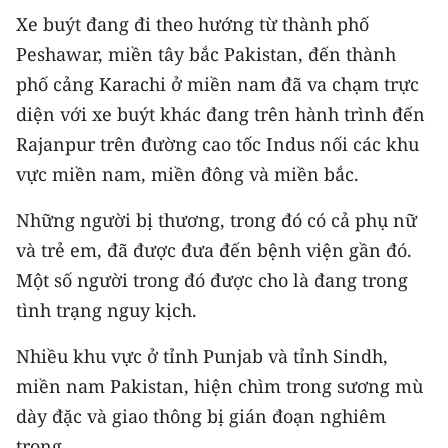
CHƯƠNG TRÌNH OCOP - MỖI XÃ
Xe buýt đang đi theo hướng từ thành phố
MỘT SẢN PHẨM
Peshawar, miền tây bắc Pakistan, đến thành
phố cảng Karachi ở miền nam đã va chạm trực
RADIO
diện với xe buýt khác đang trên hành trình đến
Rajanpur trên đường cao tốc Indus nối các khu
MEDIA CENTER
vực miền nam, miền đông và miền bắc.
E-Magazine
Những người bị thương, trong đó có cả phụ nữ
Video
và trẻ em, đã được đưa đến bệnh viện gần đó.
Một số người trong đó được cho là đang trong
Media Chính trị
tình trạng nguy kịch.
Media Kinh tế
Nhiều khu vực ở tỉnh Punjab và tỉnh Sindh,
Media Văn hóa
miền nam Pakistan, hiện chìm trong sương mù
Media Xã hội
dày đặc và giao thông bị gián đoạn nghiêm
trọng.