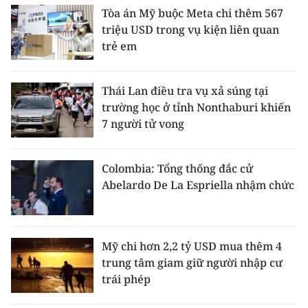
ENGLISH
Tòa án Mỹ buộc Meta chi thêm 567
triệu USD trong vụ kiện liên quan
中文
trẻ em
FRANÇAIS
Thái Lan điều tra vụ xả súng tại
trường học ở tỉnh Nonthaburi khiến
РУССКИЙ
7 người tử vong
ESPAÑOL
Colombia: Tổng thống đắc cử
한국어
Abelardo De La Espriella nhậm chức
Mỹ chi hơn 2,2 tỷ USD mua thêm 4
trung tâm giam giữ người nhập cư
trái phép