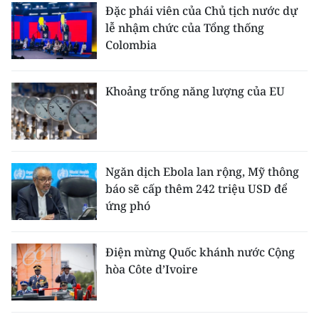
Đặc phái viên của Chủ tịch nước dự
lễ nhậm chức của Tổng thống
CHUYÊN ĐỀ
Colombia
CÁC CHUYÊN TRANG
Khoảng trống năng lượng của EU
VỀ BÁO NHÂN DÂN
THỜI NAY
Ngăn dịch Ebola lan rộng, Mỹ thông
NHÂN DÂN CUỐI TUẦN
báo sẽ cấp thêm 242 triệu USD để
ứng phó
NHÂN DÂN HẰNG THÁNG
MUA BÁO
Điện mừng Quốc khánh nước Cộng
hòa Côte d’Ivoire
ĐỌC BÁO IN