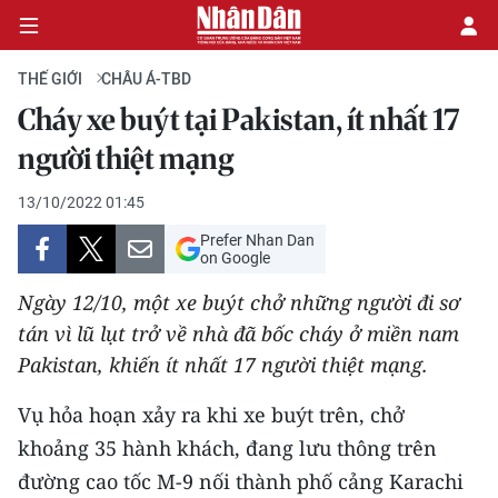
THẾ GIỚI
CHÂU Á-TBD
Cháy xe buýt tại Pakistan, ít nhất 17
CHÍNH TRỊ
người thiệt mạng
KINH TẾ
13/10/2022 01:45
Prefer Nhan Dan
VĂN HÓA
on Google
Ngày 12/10, một xe buýt chở những người đi sơ
XÃ HỘI
tán vì lũ lụt trở về nhà đã bốc cháy ở miền nam
Pakistan, khiến ít nhất 17 người thiệt mạng.
PHÁP LUẬT
Vụ hỏa hoạn xảy ra khi xe buýt trên, chở
DU LỊCH
khoảng 35 hành khách, đang lưu thông trên
THẾ GIỚI
đường cao tốc M-9 nối thành phố cảng Karachi