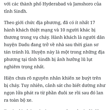
với các thành phố Hyderabad và Jamshoro của
THỂ THAO
tỉnh Sindh.
GIÁO DỤC
Theo giới chức địa phương, đã có ít nhất 17
hành khách thiệt mạng và 10 người khác bị
Y TẾ
thương trong vụ cháy. Hành khách là người dân
KHOA HỌC - CÔNG NGHỆ
huyện Dadu đang trở về nhà sau thời gian sơ
tán tránh lũ. Huyện này là một trong những địa
MÔI TRƯỜNG
phương tại tỉnh Sindh bị ảnh hưởng lũ lụt
BẠN ĐỌC
nghiêm trọng nhất.
KIỂM CHỨNG THÔNG TIN
Hiện chưa rõ nguyên nhân khiến xe buýt trên
bị cháy. Tuy nhiên, cảnh sát cho biết dường như
TRI THỨC CHUYÊN SÂU
ngọn lửa phát ra từ phần đuôi xe rồi sau đó lan
ra toàn bộ xe.
54 DÂN TỘC VIỆT NAM