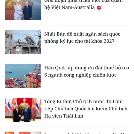
Giai đoạn phát triển mới của quan
TIN MỚI
hệ Việt Nam-Australia
TIN ĐỊA PHƯƠNG
Trung du và miền núi phía Bắc
Nhật Bản đề xuất ngân sách quốc
phòng kỷ lục cho tài khóa 2027
Đồng bằng sông Hồng
Bắc Trung Bộ
Hàn Quốc áp dụng ưu đãi thuế hỗ trợ
Duyên hải Nam Trung Bộ và Tây
6 ngành công nghiệp chiến lược
Nguyên
Đông Nam Bộ
Tổng Bí thư, Chủ tịch nước Tô Lâm
Đồng bằng sông Cửu Long
tiếp Chủ tịch Quốc hội kiêm Chủ tịch
Hạ viện Thái Lan
Chuyên trang Hà Nội
Chuyên trang TP. Hồ Chí Minh