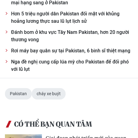
Media Pháp luật
mại hạng sang ở Pakistan
Hơn 5 triệu người dân Pakistan đối mặt với khủng
Media Du lịch
hoảng lương thực sau lũ lụt lịch sử
Media Thế giới
Đánh bom ở khu vực Tây Nam Pakistan, hơn 20 người
thương vong
Media Thể thao
Rơi máy bay quân sự tại Pakistan, 6 binh sĩ thiệt mạng
Media Giáo dục
Nga đề nghị cung cấp lúa mỳ cho Pakistan để đối phó
với lũ lụt
Media Y tế
Media Khoa học - Công nghệ
Pakistan
cháy xe buýt
Media Môi trường
Ảnh
CÓ THỂ BẠN QUAN TÂM
Infographic