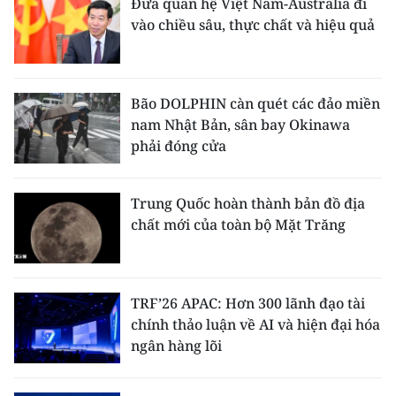
Đưa quan hệ Việt Nam-Australia đi
vào chiều sâu, thực chất và hiệu quả
CHUYÊN ĐỀ
CÁC CHUYÊN TRANG
Bão DOLPHIN càn quét các đảo miền
nam Nhật Bản, sân bay Okinawa
VỀ BÁO NHÂN DÂN
phải đóng cửa
THỜI NAY
Trung Quốc hoàn thành bản đồ địa
NHÂN DÂN CUỐI TUẦN
chất mới của toàn bộ Mặt Trăng
NHÂN DÂN HẰNG THÁNG
TRF’26 APAC: Hơn 300 lãnh đạo tài
MUA BÁO
chính thảo luận về AI và hiện đại hóa
ngân hàng lõi
ĐỌC BÁO IN