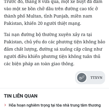
Trước đó, tháng 8 vừa qua, một xe buýt đã đâm
CHƯƠNG TRÌNH OCOP - MỖI XÃ
MỘT SẢN PHẨM
vào một xe bồn chở dầu trên đường cao tốc ở
thành phố Multan, tỉnh Punjab, miền nam
Pakistan, khiến 20 người thiệt mạng.
RADIO
Tai nạn đường bộ thường xuyên xảy ra tại
MEDIA CENTER
Pakistan, chủ yếu do các phương tiện không bảo
E-Magazine
đảm chất lượng, đường sá xuống cấp cũng như
người điều khiển phương tiện không tuân thủ
Video
các biện pháp an toàn giao thông.
Media Chính trị
TTXVN
Media Kinh tế
Media Văn hóa
TIN LIÊN QUAN
Media Xã hội
Hỏa hoạn nghiêm trọng tại tòa nhà trung tâm thương