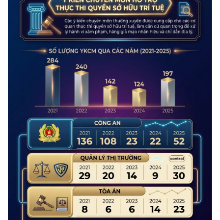
THỂ THAO
GIÁO DỤC
Y TẾ
KHOA HỌC - CÔNG NGHỆ
MÔI TRƯỜNG
BẠN ĐỌC
KIỂM CHỨNG THÔNG TIN
TRI THỨC CHUYÊN SÂU
54 DÂN TỘC VIỆT NAM