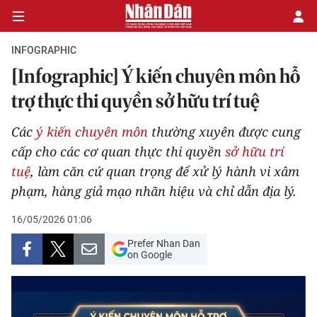
INFOGRAPHIC
[Infographic] Ý kiến chuyên môn hỗ
CHÍNH TRỊ
trợ thực thi quyền sở hữu trí tuệ
KINH TẾ
Các
ý kiến chuyên môn
thường xuyên được cung
cấp cho các cơ quan thực thi quyền
sở hữu trí
VĂN HÓA
tuệ
, làm căn cứ quan trọng để xử lý hành vi xâm
phạm, hàng giả mạo nhãn hiệu và chỉ dẫn địa lý.
XÃ HỘI
16/05/2026 01:06
PHÁP LUẬT
Prefer Nhan Dan
on Google
DU LỊCH
THẾ GIỚI