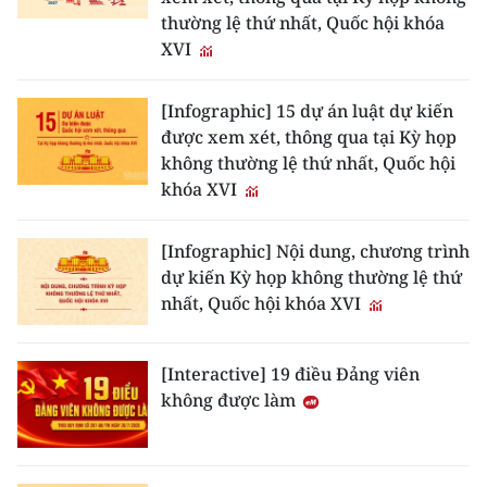
thường lệ thứ nhất, Quốc hội khóa
CHUYÊN ĐỀ
XVI
CÁC CHUYÊN TRANG
[Infographic] 15 dự án luật dự kiến
được xem xét, thông qua tại Kỳ họp
không thường lệ thứ nhất, Quốc hội
VỀ BÁO NHÂN DÂN
khóa XVI
THỜI NAY
[Infographic] Nội dung, chương trình
NHÂN DÂN CUỐI TUẦN
dự kiến Kỳ họp không thường lệ thứ
nhất, Quốc hội khóa XVI
NHÂN DÂN HẰNG THÁNG
[Interactive] 19 điều Đảng viên
MUA BÁO
không được làm
ĐỌC BÁO IN