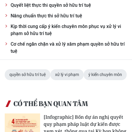
TIN MỚI
Quyết liệt thực thi quyền sở hữu trí tuệ
Nâng chuẩn thực thi sở hữu trí tuệ
TIN ĐỊA PHƯƠNG
Kịp thời cung cấp ý kiến chuyên môn phục vụ xử lý vi
Trung du và miền núi phía Bắc
phạm sở hữu trí tuệ
Cơ chế ngăn chặn và xử lý xâm phạm quyền sở hữu trí
Đồng bằng sông Hồng
tuệ
Bắc Trung Bộ
Duyên hải Nam Trung Bộ và Tây
quyền sở hữu trí tuệ
xử lý vi phạm
ý kiến chuyên môn
Nguyên
Đông Nam Bộ
CÓ THỂ BẠN QUAN TÂM
Đồng bằng sông Cửu Long
[Infographic] Bốn dự án nghị quyết
Chuyên trang Hà Nội
quy phạm pháp luật dự kiến được
Chuyên trang TP. Hồ Chí Minh
xem xét, thông qua tại Kỳ họp không