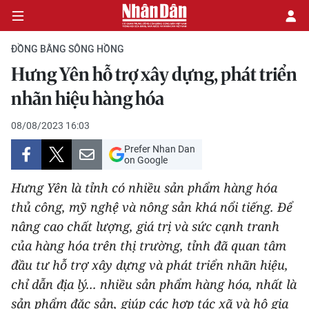
ĐỒNG BẰNG SÔNG HỒNG
Hưng Yên hỗ trợ xây dựng, phát triển
CHÍNH TRỊ
nhãn hiệu hàng hóa
KINH TẾ
08/08/2023 16:03
Prefer Nhan Dan
VĂN HÓA
on Google
Hưng Yên là tỉnh có nhiều sản phẩm hàng hóa
XÃ HỘI
thủ công, mỹ nghệ và nông sản khá nổi tiếng. Để
nâng cao chất lượng, giá trị và sức cạnh tranh
PHÁP LUẬT
của hàng hóa trên thị trường, tỉnh đã quan tâm
DU LỊCH
đầu tư hỗ trợ xây dựng và phát triển nhãn hiệu,
chỉ dẫn địa lý... nhiều sản phẩm hàng hóa, nhất là
THẾ GIỚI
sản phẩm đặc sản, giúp các hợp tác xã và hộ gia