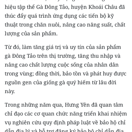
ENGLISH
hiệu tập thể Gà Đông Tảo, huyện Khoái Châu đã
thúc đẩy quá trình ứng dụng các tiến bộ kỹ
中文
thuật trong chăn nuôi, nâng cao năng suất, chất
FRANÇAIS
lượng của sản phẩm.
РУССКИЙ
Từ đó, làm tăng giá trị và uy tín của sản phẩm
gà Đông Tảo trên thị trường, tăng thu nhập và
ESPAÑOL
nâng cao chất lượng cuộc sống của nhân dân
trong vùng; đồng thời, bảo tồn và phát huy được
한국어
nguồn gen của giống gà quý hiếm từ lâu đời
này.
Trong những năm qua, Hưng Yên đã quan tâm
chỉ đạo các cơ quan chức năng triển khai nhiệm
vụ nghiên cứu quy định pháp luật về bảo hộ chỉ
dẫn địa lý và hỗ trợ đăng ký bảo hộ chỉ dẫn địa