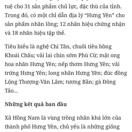
CHƯƠNG TRÌNH OCOP - MỖI XÃ
tuệ cho 31 sản phẩm chủ lực, đặc thù của tỉnh.
MỘT SẢN PHẨM
Trong đó, có một chỉ dẫn địa lý “Hưng Yên” cho
sản phẩm nhãn lồng; 12 nhãn hiệu chứng nhận
RADIO
và 18 nhãn hiệu tập thể.
MEDIA CENTER
Tiêu biểu là nghệ Chí Tân, chuối tiêu hồng
Khoái Châu; vải lai chín sớm Phù Cừ; mật ong
E-Magazine
hoa nhãn Hưng Yên; nếp thơm Hưng Yên; vải
Video
trứng Hưng Yên; long nhãn Hưng Yên; đúc đồng
Lộng Thượng-Văn Lâm; tương Bần; gà Đông
Media Chính trị
Tảo...
Media Kinh tế
Những kết quả ban đầu
Media Văn hóa
Xã Hồng Nam là vùng trồng nhãn khá lớn của
Media Xã hội
thành phố Hưng Yên, chủ yếu là những giống