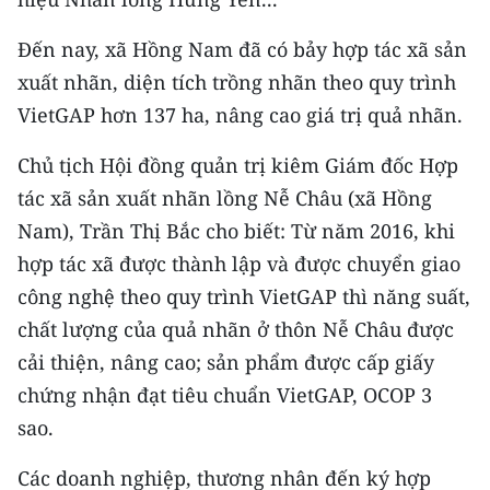
TIN MỚI
Đến nay, xã Hồng Nam đã có bảy hợp tác xã sản
TIN ĐỊA PHƯƠNG
xuất nhãn, diện tích trồng nhãn theo quy trình
VietGAP hơn 137 ha, nâng cao giá trị quả nhãn.
Trung du và miền núi phía Bắc
Chủ tịch Hội đồng quản trị kiêm Giám đốc Hợp
Đồng bằng sông Hồng
tác xã sản xuất nhãn lồng Nễ Châu (xã Hồng
Bắc Trung Bộ
Nam), Trần Thị Bắc cho biết: Từ năm 2016, khi
hợp tác xã được thành lập và được chuyển giao
Duyên hải Nam Trung Bộ và Tây
Nguyên
công nghệ theo quy trình VietGAP thì năng suất,
chất lượng của quả nhãn ở thôn Nễ Châu được
Đông Nam Bộ
cải thiện, nâng cao; sản phẩm được cấp giấy
Đồng bằng sông Cửu Long
chứng nhận đạt tiêu chuẩn VietGAP, OCOP 3
sao.
Chuyên trang Hà Nội
Các doanh nghiệp, thương nhân đến ký hợp
Chuyên trang TP. Hồ Chí Minh