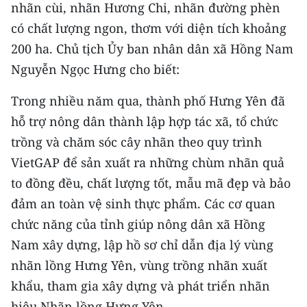
Media Pháp luật
nhãn cùi, nhãn Hương Chi, nhãn đường phèn
có chất lượng ngon, thơm với diện tích khoảng
Media Du lịch
200 ha. Chủ tịch Ủy ban nhân dân xã Hồng Nam
Media Thế giới
Nguyễn Ngọc Hưng cho biết:
Media Thể thao
Trong nhiều năm qua, thành phố Hưng Yên đã
hỗ trợ nông dân thành lập hợp tác xã, tổ chức
Media Giáo dục
trồng và chăm sóc cây nhãn theo quy trình
Media Y tế
VietGAP để sản xuất ra những chùm nhãn quả
to đồng đều, chất lượng tốt, mẫu mã đẹp và bảo
Media Khoa học - Công nghệ
đảm an toàn vệ sinh thực phẩm. Các cơ quan
Media Môi trường
chức năng của tỉnh giúp nông dân xã Hồng
Nam xây dựng, lập hồ sơ chỉ dẫn địa lý vùng
Ảnh
nhãn lồng Hưng Yên, vùng trồng nhãn xuất
Infographic
khẩu, tham gia xây dựng và phát triển nhãn
hiệu Nhãn lồng Hưng Yên...