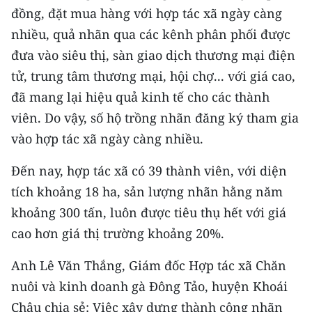
đồng, đặt mua hàng với hợp tác xã ngày càng
CHUYÊN ĐỀ
nhiều, quả nhãn qua các kênh phân phối được
đưa vào siêu thị, sàn giao dịch thương mại điện
CÁC CHUYÊN TRANG
tử, trung tâm thương mại, hội chợ... với giá cao,
đã mang lại hiệu quả kinh tế cho các thành
VỀ BÁO NHÂN DÂN
viên. Do vậy, số hộ trồng nhãn đăng ký tham gia
vào hợp tác xã ngày càng nhiều.
THỜI NAY
Đến nay, hợp tác xã có 39 thành viên, với diện
NHÂN DÂN CUỐI TUẦN
tích khoảng 18 ha, sản lượng nhãn hằng năm
NHÂN DÂN HẰNG THÁNG
khoảng 300 tấn, luôn được tiêu thụ hết với giá
cao hơn giá thị trường khoảng 20%.
MUA BÁO
Anh Lê Văn Thắng, Giám đốc Hợp tác xã Chăn
ĐỌC BÁO IN
nuôi và kinh doanh gà Đông Tảo, huyện Khoái
Châu chia sẻ: Việc xây dựng thành công nhãn