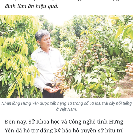
đình làm ăn hiệu quả.
THỂ THAO
GIÁO DỤC
Y TẾ
KHOA HỌC - CÔNG NGHỆ
MÔI TRƯỜNG
BẠN ĐỌC
KIỂM CHỨNG THÔNG TIN
Nhãn lồng Hưng Yên được xếp hạng 13 trong số 50 loại trái cây nổi tiếng
TRI THỨC CHUYÊN SÂU
ở Việt Nam.
Đến nay, Sở Khoa học và Công nghệ tỉnh Hưng
54 DÂN TỘC VIỆT NAM
Yên đã hỗ trợ đăng ký bảo hộ quyền sở hữu trí