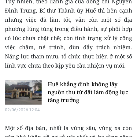
Tuy nhiên, theo đánh giá của đồng chí Nguyễn
Media Pháp luật
Đình Trung, Bí thư Thành ủy Huế thì bên cạnh
Media Du lịch
những việc đã làm tốt, vẫn còn một số địa
phương lúng túng trong điều hành, sự phối hợp
Media Thế giới
có lúc chưa chặt chẽ; còn tình trạng xử lý công
Media Thể thao
việc chậm, né tránh, đùn đẩy trách nhiệm.
Năng lực tham mưu, tổ chức thực hiện ở một số
Media Giáo dục
lĩnh vực chưa theo kịp yêu cầu nhiệm vụ mới.
Media Y tế
Media Khoa học - Công nghệ
Huế khẳng định không lấy
nguồn thu từ đất làm động lực
Media Môi trường
tăng trưởng
Ảnh
02/06/2026 12:04
Infographic
Một số địa bàn, nhất là vùng sâu, vùng xa còn