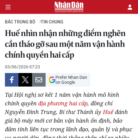
BẮC TRUNG BỘ
TIN CHUNG
Huế nhìn nhận những điểm nghẽn
CHÍNH TRỊ
cần tháo gỡ sau một năm vận hành
chính quyền hai cấp
KINH TẾ
03/06/2026 07:23
VĂN HÓA
Prefer Nhan Dan
on Google
XÃ HỘI
Tại Hội nghị sơ kết 1 năm vận hành mô hình
PHÁP LUẬT
chính quyền
địa phương hai cấp
, đồng chí
Nguyễn Đình Trung, Bí thư Thành ủy
Huế
đánh
DU LỊCH
giá bộ máy mới cơ bản vận hành ổn định, bảo
đảm tính liên tục trong lãnh đạo, quản lý và phục
THẾ GIỚI
vụ người dân, đồng thời thẳng thắn chỉ ra nhiều