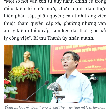
“Một số nơi vẫn còn tư duy hành chính cũ trong
điều kiện tổ chức mới; chưa mạnh dạn thực
CHUYÊN ĐỀ
hiện phân cấp, phân quyền; còn tình trạng việc
CÁC CHUYÊN TRANG
thuộc thẩm quyền cấp xã, phường nhưng vẫn
xin ý kiến nhiều cấp, làm kéo dài thời gian xử
lý công việc”, Bí thư Thành ủy nhấn mạnh.
VỀ BÁO NHÂN DÂN
THỜI NAY
NHÂN DÂN CUỐI TUẦN
NHÂN DÂN HẰNG THÁNG
MUA BÁO
ĐỌC BÁO IN
Đồng chí Nguyễn Đình Trung, Bí thư Thành ủy Huế kết luận hội nghị