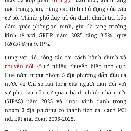
máy đã góp phần
tinh gọn
đầu mối, giảm tầng
CHƯƠNG TRÌNH OCOP - MỖI XÃ
nấc trung gian, nâng cao tính chủ động của cấp
MỘT SẢN PHẨM
cơ sở. Thành phố duy trì ổn định chính trị, bảo
đảm quốc phòng-an ninh, giữ đà tăng trưởng
RADIO
kinh tế với GRDP năm 2025 tăng 8,5%, quý
MEDIA CENTER
I/2026 tăng 9,01%.
E-Magazine
Cùng với đó, công tác cải cách hành chính và
chuyển đổi số
có nhiều chuyển biến tích cực.
Video
Huế nằm trong nhóm 5 địa phương dẫn đầu cả
Media Chính trị
nước về Chỉ số hài lòng của người dân đối với
sự phục vụ của cơ quan hành chính nhà nước
Media Kinh tế
(SIPAS) năm 2025 và được vinh danh trong
Media Văn hóa
nhóm 3 địa phương có thành tích cải cách PCI
nổi bật giai đoạn 2005-2025.
Media Xã hội