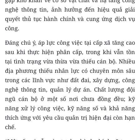
gặp khó khăn về cơ sở vật chất và hạ tầng công
TIN MỚI
nghệ thông tin, ảnh hưởng đến hiệu quả giải
quyết thủ tục hành chính và cung ứng dịch vụ
TIN ĐỊA PHƯƠNG
công.
Trung du và miền núi phía Bắc
Đáng chú ý, áp lực công việc tại cấp xã tăng cao
Đồng bằng sông Hồng
sau khi thực hiện phân cấp, trong khi vẫn tồn
tại tình trạng vừa thừa vừa thiếu cán bộ. Nhiều
Bắc Trung Bộ
địa phương thiếu nhân lực có chuyên môn sâu
Duyên hải Nam Trung Bộ và Tây
trong các lĩnh vực như đất đai, xây dựng, công
Nguyên
nghệ thông tin, quản lý dự án. Chất lượng đội
Đông Nam Bộ
ngũ cán bộ ở một số nơi chưa đồng đều; kỹ
năng xử lý công việc, kỹ năng số và khả năng
Đồng bằng sông Cửu Long
thích ứng với yêu cầu quản trị hiện đại còn hạn
Chuyên trang Hà Nội
chế.
Chuyên trang TP. Hồ Chí Minh