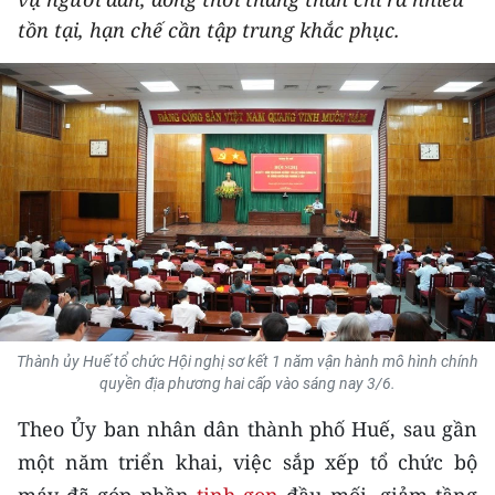
THỂ THAO
tồn tại, hạn chế cần tập trung khắc phục.
GIÁO DỤC
Y TẾ
KHOA HỌC - CÔNG NGHỆ
MÔI TRƯỜNG
BẠN ĐỌC
KIỂM CHỨNG THÔNG TIN
Thành ủy Huế tổ chức Hội nghị sơ kết 1 năm vận hành mô hình chính
quyền địa phương hai cấp vào sáng nay 3/6.
TRI THỨC CHUYÊN SÂU
Theo Ủy ban nhân dân thành phố Huế, sau gần
54 DÂN TỘC VIỆT NAM
một năm triển khai, việc sắp xếp tổ chức bộ