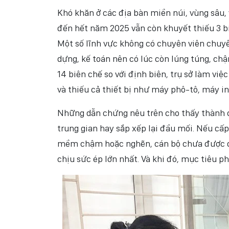
Khó khăn ở các địa bàn miền núi, vùng sâu,
đến hết năm 2025 vẫn còn khuyết thiếu 3 bi
Một số lĩnh vực không có chuyên viên chuyê
dựng, kế toán nên có lúc còn lúng túng, ch
14 biên chế so với định biên, trụ sở làm vi
và thiếu cả thiết bị như máy phô-tô, máy in,
Những dẫn chứng nêu trên cho thấy thành c
trung gian hay sắp xếp lại đầu mối. Nếu cấp
mềm chậm hoặc nghẽn, cán bộ chưa được đào 
chịu sức ép lớn nhất. Và khi đó, mục tiêu p