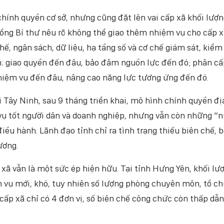
ính quyền cơ sở, nhưng cũng đặt lên vai cấp xã khối lượn
 Tổng Bí thư nêu rõ không thể giao thêm nhiệm vụ cho cấp 
ế, ngân sách, dữ liệu, hạ tầng số và cơ chế giám sát, kiểm 
: giao quyền đến đâu, bảo đảm nguồn lực đến đó; phân cấ
nhiệm vụ đến đâu, nâng cao năng lực tương ứng đến đó.
i Tây Ninh, sau 9 tháng triển khai, mô hình chính quyền đị
vụ tốt người dân và doanh nghiệp, nhưng vẫn còn những “n
ều hành. Lãnh đạo tỉnh chỉ ra tình trạng thiếu biên chế, bố
ương.
xã vẫn là một sức ép hiện hữu. Tại tỉnh Hưng Yên, khối lư
ệm vụ mới, khó, tuy nhiên số lượng phòng chuyên môn, tổ c
p xã chỉ có 4 đơn vị, số biên chế công chức còn thấp dẫ