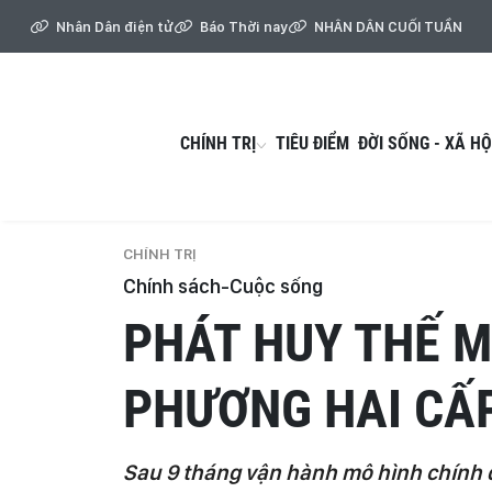
Nhân Dân điện tử
Báo Thời nay
NHÂN DÂN CUỐI TUẦN
CHÍNH TRỊ
TIÊU ĐIỂM
ĐỜI SỐNG - XÃ HỘ
CHÍNH TRỊ
Chính sách-Cuộc sống
PHÁT HUY THẾ M
PHƯƠNG HAI CẤ
Sau 9 tháng vận hành mô hình chính q