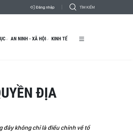
Đăng nhập
DỤC
AN NINH - XÃ HỘI
KINH TẾ
QUYỀN ĐỊA
đây không chỉ là điều chỉnh về tổ