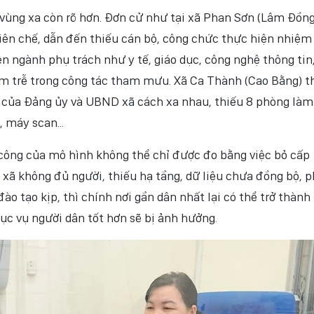
 vùng xa còn rõ hơn. Đơn cử như tại xã Phan Sơn (Lâm Đồng
ên chế, dẫn đến thiếu cán bộ, công chức thực hiện nhiệm 
n ngành phụ trách như y tế, giáo dục, công nghệ thông tin
ậm trễ trong công tác tham mưu. Xã Ca Thành (Cao Bằng) t
ệc của Đảng ủy và UBND xã cách xa nhau, thiếu 8 phòng làm
 máy scan...
ông của mô hình không thể chỉ được đo bằng việc bỏ cấp
 xã không đủ người, thiếu hạ tầng, dữ liệu chưa đồng bộ, 
tạo kịp, thì chính nơi gần dân nhất lại có thể trở thành 
hục vụ người dân tốt hơn sẽ bị ảnh hưởng.