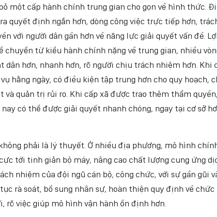
bỏ một cấp hành chính trung gian cho gọn về hình thức. Đ
ra quyết định ngắn hơn, dòng công việc trực tiếp hơn, trác
n với người dân gần hơn về năng lực giải quyết vấn đề. Lợ
ể chuyển từ kiểu hành chính nặng về trung gian, nhiều vòn
át dân hơn, nhanh hơn, rõ người chịu trách nhiệm hơn. Khi 
 vụ hằng ngày, có điều kiện tập trung hơn cho quy hoạch, c
t và quản trị rủi ro. Khi cấp xã được trao thêm thẩm quyền
nay có thể được giải quyết nhanh chóng, ngay tại cơ sở hơ
hông phải là lý thuyết. Ở nhiều địa phương, mô hình chín
cực tới tinh giản bộ máy, nâng cao chất lượng cung ứng dị
rách nhiệm của đội ngũ cán bộ, công chức, với sự gần gũi v
 tục rà soát, bổ sung nhân sự, hoàn thiện quy định về chức
, rõ việc giúp mô hình vận hành ổn định hơn.