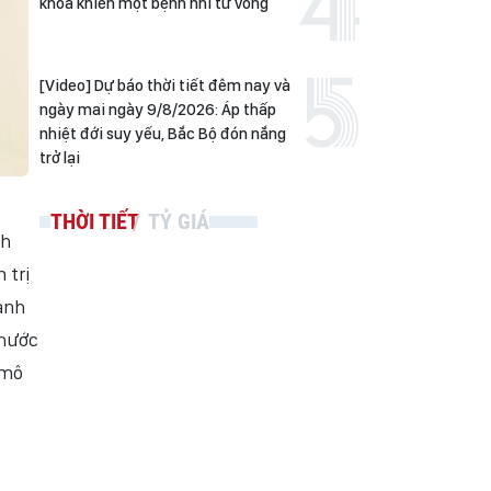
khoa khiến một bệnh nhi tử vong
[Video] Dự báo thời tiết đêm nay và
ngày mai ngày 9/8/2026: Áp thấp
nhiệt đới suy yếu, Bắc Bộ đón nắng
trở lại
THỜI TIẾT
TỶ GIÁ
nh
 trị
ạnh
thước
 mô