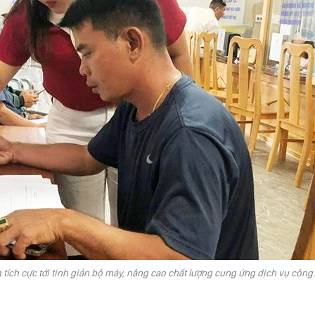
tích cực tới tinh giản bộ máy, nâng cao chất lượng cung ứng dịch vụ công.