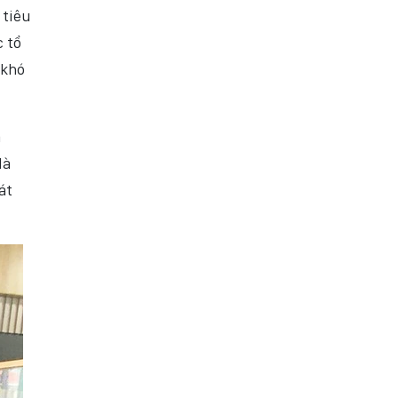
 tiêu
c tổ
 khó
a
là
át