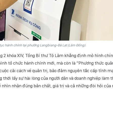
 tục hành chính tại phường Langbiang-Đà Lạt (Lâm Đồng).
g 2 khóa XIV, Tổng Bí thư Tô Lâm khẳng định mô hình chí
hình tổ chức hành chính mới, mà còn là “Phương thức quản
cuộc cải cách về quản trị, bảo đảm nguyên tắc cấp tỉnh m
g thời lấy sự hài lòng của người dân và doanh nghiệp làm 
để nhìn nhận đúng bản chất, giá trị và cả những đòi hỏi của