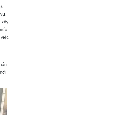
),
vụ.
, xây
hiếu
 việc
phần
nơi