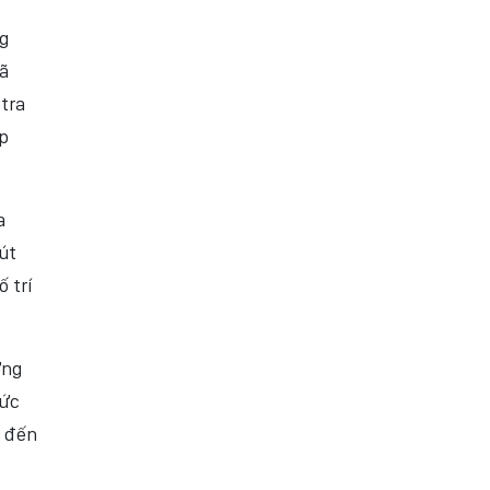
g
xã
tra
p
a
út
 trí
ợng
hức
n đến