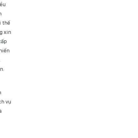
iều
h
i thế
g xin
cấp
hiến
,
n.
h
ch vụ
à