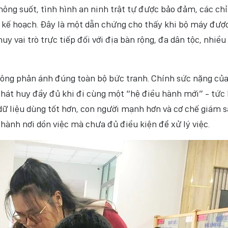
ông suốt, tình hình an ninh trật tự được bảo đảm, các chỉ
ợt kế hoạch. Đây là một dẫn chứng cho thấy khi bộ máy đượ
uy vai trò trực tiếp đối với địa bàn rộng, đa dân tộc, nhiều
hông phản ánh đúng toàn bộ bức tranh. Chính sức nặng củ
hát huy đầy đủ khi đi cùng một “hệ điều hành mới” - tức 
dữ liệu dùng tốt hơn, con người mạnh hơn và cơ chế giám s
thành nơi dồn việc mà chưa đủ điều kiện để xử lý việc.