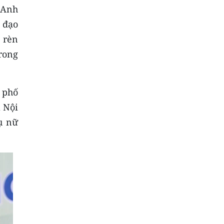
 Anh
 đạo
 rèn
trong
 phố
 Nội
ụ nữ