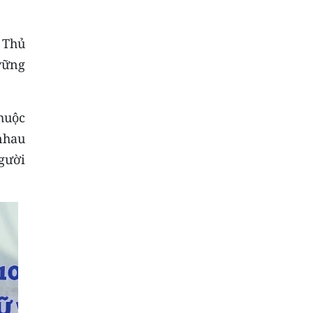
 Thủ
vững
huộc
 nhau
gười