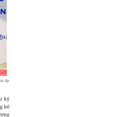
ác lập
ư ký
g bố
ương