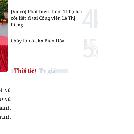
[Video] Phát hiện thêm 14 bộ hài
cốt liệt sĩ tại Công viên Lê Thị
Riêng
Cháy lớn ở chợ Biên Hòa
Thời tiết
Tỷ giá
) và
) và
hành
rình