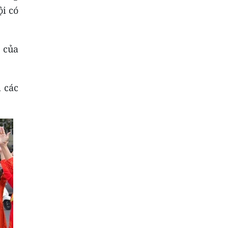
ội có
 của
 các