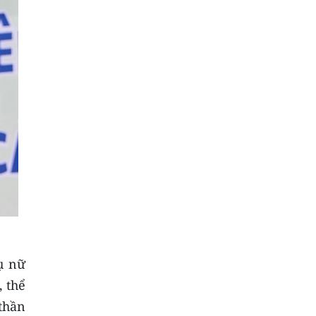
ụ nữ
, thể
thần