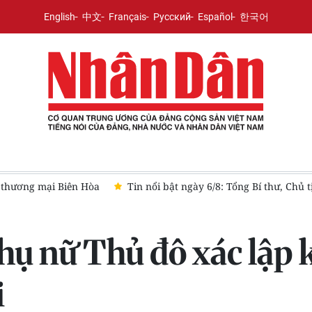
English
中文
Français
Русский
Español
한국어
ương mại Biên Hòa
Tin nổi bật ngày 6/8: Tổng Bí thư, Chủ tị
ụ nữ Thủ đô xác lập k
i