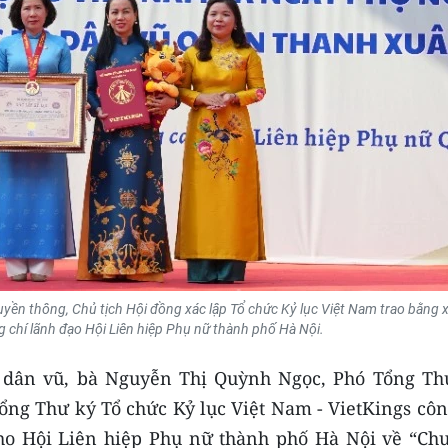
yền thông, Chủ tịch Hội đồng xác lập Tổ chức Kỷ lục Việt Nam trao bằng x
 chí lãnh đạo Hội Liên hiệp Phụ nữ thành phố Hà Nội.
n dân vũ, bà Nguyễn Thị Quỳnh Ngọc, Phó Tổng Th
ổng Thư ký Tổ chức Kỷ lục Việt Nam - VietKings côn
cho Hội Liên hiệp Phụ nữ thành phố Hà Nội về “Ch