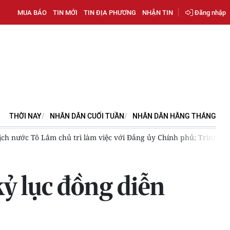
MUA BÁO
TIN MỚI
TIN ĐỊA PHƯƠNG
NHẬN TIN
Đăng nhập
THỜI NAY
NHÂN DÂN CUỐI TUẦN
NHÂN DÂN HẰNG THÁNG
ch nước Tô Lâm chủ trì làm việc với Đảng ủy Chính phủ; Trình Quố
ỷ lục đồng diễn