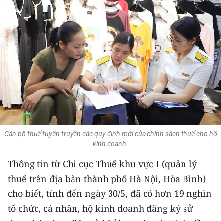
THỂ THAO
GIÁO DỤC
Y TẾ
KHOA HỌC - CÔNG NGHỆ
MÔI TRƯỜNG
BẠN ĐỌC
Cán bộ thuế tuyên truyền các quy định mới của chính sách thuế cho hộ
kinh doanh.
KIỂM CHỨNG THÔNG TIN
Thông tin từ Chi cục Thuế khu vực I (quản lý
TRI THỨC CHUYÊN SÂU
thuế trên địa bàn thành phố Hà Nội, Hòa Bình)
cho biết, tính đến ngày 30/5, đã có hơn 19 nghìn
54 DÂN TỘC VIỆT NAM
tổ chức, cá nhân, hộ kinh doanh đăng ký sử