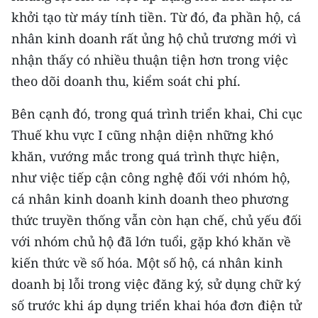
khởi tạo từ máy tính tiền. Từ đó, đa phần hộ, cá
CHUYÊN ĐỀ
nhân kinh doanh rất ủng hộ chủ trương mới vì
nhận thấy có nhiều thuận tiện hơn trong việc
CÁC CHUYÊN TRANG
theo dõi doanh thu, kiểm soát chi phí.
VỀ BÁO NHÂN DÂN
Bên cạnh đó, trong quá trình triển khai, Chi cục
Thuế khu vực I cũng nhận diện những khó
THỜI NAY
khăn, vướng mắc trong quá trình thực hiện,
như việc tiếp cận công nghệ đối với nhóm hộ,
NHÂN DÂN CUỐI TUẦN
cá nhân kinh doanh kinh doanh theo phương
NHÂN DÂN HẰNG THÁNG
thức truyền thống vẫn còn hạn chế, chủ yếu đối
với nhóm chủ hộ đã lớn tuổi, gặp khó khăn về
MUA BÁO
kiến thức về số hóa. Một số hộ, cá nhân kinh
ĐỌC BÁO IN
doanh bị lỗi trong việc đăng ký, sử dụng chữ ký
số trước khi áp dụng triển khai hóa đơn điện tử