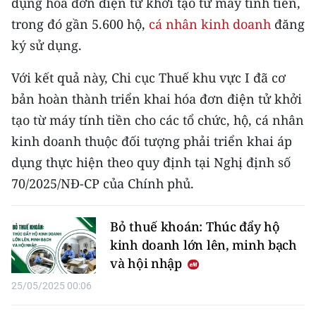
dụng hóa đơn điện tử khởi tạo từ máy tính tiền,
CHƯƠNG TRÌNH OCOP - MỖI XÃ
MỘT SẢN PHẨM
trong đó gần 5.600 hộ,
cá nhân kinh doanh
đăng
ký sử dụng.
RADIO
Với kết quả này, Chi cục Thuế khu vực I đã cơ
bản hoàn thành triển khai hóa đơn điện tử khởi
MEDIA CENTER
tạo từ máy tính tiền cho các tổ chức, hộ, cá nhân
E-Magazine
kinh doanh thuộc đối tượng phải triển khai áp
dụng thực hiện theo quy định tại Nghị định số
Video
70/2025/NĐ-CP của Chính phủ.
Media Chính trị
Bỏ thuế khoán: Thúc đẩy hộ
Media Kinh tế
kinh doanh lớn lên, minh bạch
Media Văn hóa
và hội nhập
25/05/2025 00:06
Media Xã hội