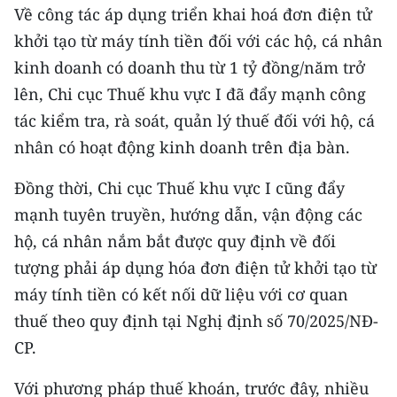
Media Pháp luật
Về công tác áp dụng triển khai hoá đơn điện tử
khởi tạo từ máy tính tiền đối với các hộ, cá nhân
Media Du lịch
kinh doanh có doanh thu từ 1 tỷ đồng/năm trở
Media Thế giới
lên, Chi cục Thuế khu vực I đã đẩy mạnh công
tác kiểm tra, rà soát, quản lý thuế đối với hộ, cá
Media Thể thao
nhân có hoạt động kinh doanh trên địa bàn.
Media Giáo dục
Đồng thời, Chi cục Thuế khu vực I cũng đẩy
Media Y tế
mạnh tuyên truyền, hướng dẫn, vận động các
hộ, cá nhân nắm bắt được quy định về đối
Media Khoa học - Công nghệ
tượng phải áp dụng hóa đơn điện tử khởi tạo từ
Media Môi trường
máy tính tiền có kết nối dữ liệu với cơ quan
Ảnh
thuế theo quy định tại Nghị định số 70/2025/NĐ-
CP.
Infographic
Với phương pháp thuế khoán, trước đây, nhiều