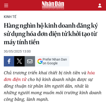
KINH TẾ
Hàng nghìn hộ kinh doanh đăng ký
CHÍNH TRỊ
sử dụng hóa đơn điện tử khởi tạo từ
máy tính tiền
KINH TẾ
30/05/2025 13:00
VĂN HÓA
Prefer Nhan Dan
on Google
XÃ HỘI
Chủ trương triển khai thiết bị tính tiền và
hóa
PHÁP LUẬT
đơn điện tử
cho hộ kinh doanh nhận được sự
đồng thuận từ phần lớn người dân, nhất là
DU LỊCH
những người mong muốn môi trường kinh doanh
công bằng, lành mạnh.
THẾ GIỚI