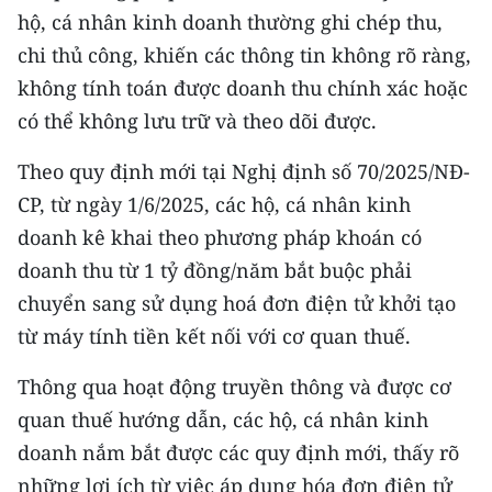
TIN MỚI
hộ, cá nhân kinh doanh thường ghi chép thu,
chi thủ công, khiến các thông tin không rõ ràng,
TIN ĐỊA PHƯƠNG
không tính toán được doanh thu chính xác hoặc
có thể không lưu trữ và theo dõi được.
Trung du và miền núi phía Bắc
Theo quy định mới tại Nghị định số 70/2025/NĐ-
Đồng bằng sông Hồng
CP, từ ngày 1/6/2025, các hộ, cá nhân kinh
Bắc Trung Bộ
doanh kê khai theo phương pháp khoán có
doanh thu từ 1 tỷ đồng/năm bắt buộc phải
Duyên hải Nam Trung Bộ và Tây
Nguyên
chuyển sang sử dụng hoá đơn điện tử khởi tạo
từ máy tính tiền kết nối với cơ quan thuế.
Đông Nam Bộ
Thông qua hoạt động truyền thông và được cơ
Đồng bằng sông Cửu Long
quan thuế hướng dẫn, các hộ, cá nhân kinh
Chuyên trang Hà Nội
doanh nắm bắt được các quy định mới, thấy rõ
những lợi ích từ việc áp dụng hóa đơn điện tử
Chuyên trang TP. Hồ Chí Minh