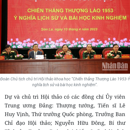
THỂ THAO
GIÁO DỤC
Y TẾ
KHOA HỌC - CÔNG NGHỆ
MÔI TRƯỜNG
BẠN ĐỌC
Đoàn Chủ tịch chủ trì Hội thảo khoa học “Chiến thắng Thượng Lào 1953-Ý
nghĩa lịch sử và bài học kinh nghiệm”.
KIỂM CHỨNG THÔNG TIN
Dự và chủ trì Hội thảo có các đồng chí Ủy viên
TRI THỨC CHUYÊN SÂU
Trung ương Đảng: Thượng tướng, Tiến sĩ Lê
Huy Vịnh, Thứ trưởng Quốc phòng, Trưởng Ban
54 DÂN TỘC VIỆT NAM
Chỉ đạo Hội thảo; Nguyễn Hữu Đông, Bí thư