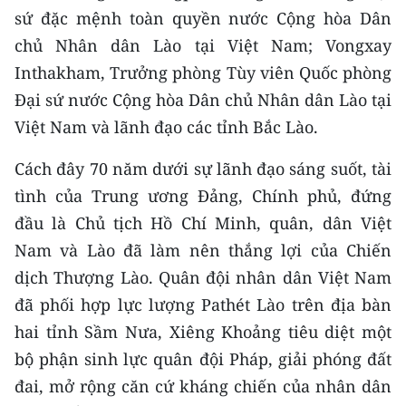
TIN MỚI
sứ đặc mệnh toàn quyền nước Cộng hòa Dân
chủ Nhân dân Lào tại Việt Nam; Vongxay
TIN ĐỊA PHƯƠNG
Inthakham, Trưởng phòng Tùy viên Quốc phòng
Đại sứ nước Cộng hòa Dân chủ Nhân dân Lào tại
Trung du và miền núi phía Bắc
Việt Nam và lãnh đạo các tỉnh Bắc Lào.
Đồng bằng sông Hồng
Cách đây 70 năm dưới sự lãnh đạo sáng suốt, tài
Bắc Trung Bộ
tình của Trung ương Đảng, Chính phủ, đứng
Duyên hải Nam Trung Bộ và Tây
đầu là Chủ tịch Hồ Chí Minh, quân, dân Việt
Nguyên
Nam và Lào đã làm nên thắng lợi của Chiến
dịch Thượng Lào. Quân đội nhân dân Việt Nam
Đông Nam Bộ
đã phối hợp lực lượng Pathét Lào trên địa bàn
Đồng bằng sông Cửu Long
hai tỉnh Sầm Nưa, Xiêng Khoảng tiêu diệt một
bộ phận sinh lực quân đội Pháp, giải phóng đất
Chuyên trang Hà Nội
đai, mở rộng căn cứ kháng chiến của nhân dân
Chuyên trang TP. Hồ Chí Minh