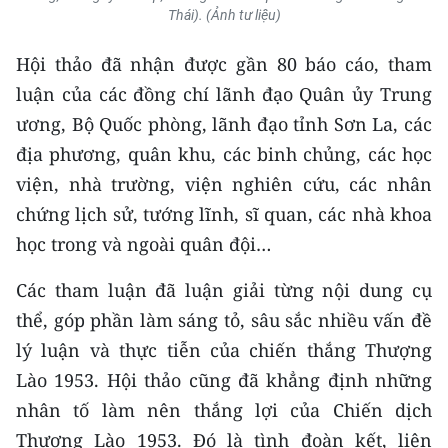
ENGLISH
Thái). (Ảnh tư liệu)
中文
Hội thảo đã nhận được gần 80 báo cáo, tham
luận của các đồng chí lãnh đạo Quân ủy Trung
FRANÇAIS
ương, Bộ Quốc phòng, lãnh đạo tỉnh Sơn La, các
địa phương, quân khu, các binh chủng, các học
РУССКИЙ
viện, nhà trường, viện nghiên cứu, các nhân
ESPAÑOL
chứng lịch sử, tướng lĩnh, sĩ quan, các nhà khoa
học trong và ngoài quân đội…
한국어
Các tham luận đã luận giải từng nội dung cụ
thể, góp phần làm sáng tỏ, sâu sắc nhiều vấn đề
lý luận và thực tiễn của chiến thắng Thượng
Lào 1953. Hội thảo cũng đã khẳng định những
nhân tố làm nên thắng lợi của Chiến dịch
Thượng Lào 1953. Đó là tình đoàn kết, liên