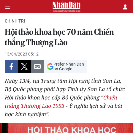
CHÍNH TRỊ
Hội thảo khoa học 70 năm Chiến
CHÍNH TRỊ
thắng Thượng Lào
KINH TẾ
13/04/2023 05:12
Prefer Nhan Dan
VĂN HÓA
on Google
Ngày 13/4, tại Trung tâm Hội nghị tỉnh Sơn La,
XÃ HỘI
Bộ Quốc phòng phối hợp Tỉnh ủy Sơn La tổ chức
Hội thảo khoa học cấp Bộ Quốc phòng “
Chiến
PHÁP LUẬT
thắng Thượng Lào 1953
- Ý nghĩa lịch sử và bài
DU LỊCH
học kinh nghiệm”.
THẾ GIỚI