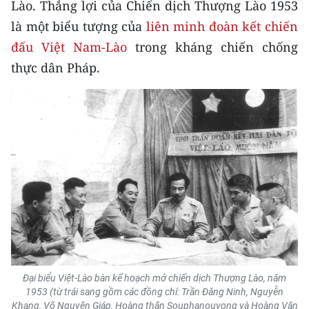
Lào. Thắng lợi của Chiến dịch Thượng Lào 1953
là một biểu tượng của
liên minh đoàn kết chiến
CHUYÊN ĐỀ
đấu Việt Nam-Lào
trong kháng chiến chống
CÁC CHUYÊN TRANG
thực dân Pháp.
VỀ BÁO NHÂN DÂN
THỜI NAY
NHÂN DÂN CUỐI TUẦN
NHÂN DÂN HẰNG THÁNG
MUA BÁO
ĐỌC BÁO IN
Đại biểu Việt-Lào bàn kế hoạch mở chiến dịch Thượng Lào, năm
1953 (từ trái sang gồm các đồng chí: Trần Đăng Ninh, Nguyễn
Khang, Võ Nguyên Giáp, Hoàng thân Souphanouvong và Hoàng Văn