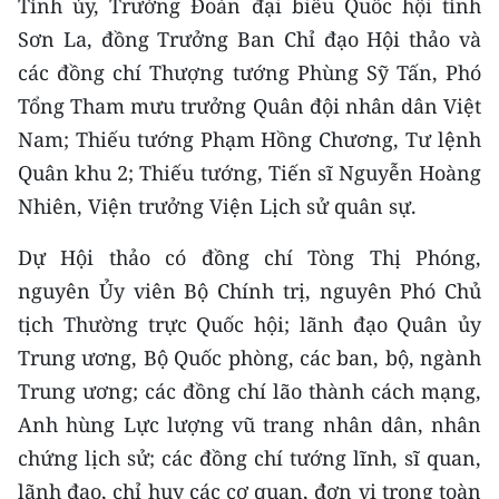
Tỉnh ủy, Trưởng Đoàn đại biểu Quốc hội tỉnh
CHƯƠNG TRÌNH OCOP - MỖI XÃ
MỘT SẢN PHẨM
Sơn La, đồng Trưởng Ban Chỉ đạo Hội thảo và
các đồng chí Thượng tướng Phùng Sỹ Tấn, Phó
Tổng Tham mưu trưởng Quân đội nhân dân Việt
RADIO
Nam; Thiếu tướng Phạm Hồng Chương, Tư lệnh
MEDIA CENTER
Quân khu 2; Thiếu tướng, Tiến sĩ Nguyễn Hoàng
Nhiên, Viện trưởng Viện Lịch sử quân sự.
E-Magazine
Dự Hội thảo có đồng chí Tòng Thị Phóng,
Video
nguyên Ủy viên Bộ Chính trị, nguyên Phó Chủ
Media Chính trị
tịch Thường trực Quốc hội; lãnh đạo Quân ủy
Trung ương, Bộ Quốc phòng, các ban, bộ, ngành
Media Kinh tế
Trung ương; các đồng chí lão thành cách mạng,
Media Văn hóa
Anh hùng Lực lượng vũ trang nhân dân, nhân
chứng lịch sử; các đồng chí tướng lĩnh, sĩ quan,
Media Xã hội
lãnh đạo, chỉ huy các cơ quan, đơn vị trong toàn