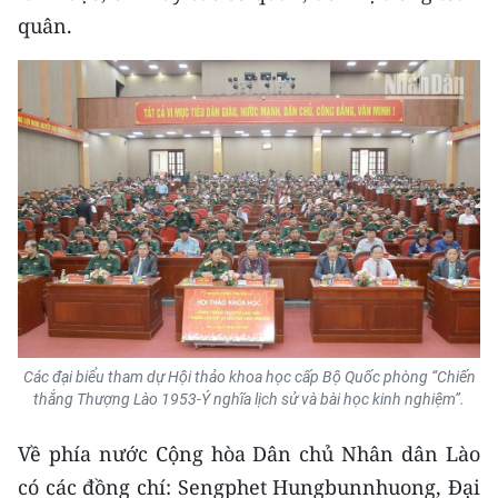
Media Pháp luật
quân.
Media Du lịch
Media Thế giới
Media Thể thao
Media Giáo dục
Media Y tế
Media Khoa học - Công nghệ
Media Môi trường
Các đại biểu tham dự Hội thảo khoa học cấp Bộ Quốc phòng “Chiến
Ảnh
thắng Thượng Lào 1953-Ý nghĩa lịch sử và bài học kinh nghiệm”.
Infographic
Về phía nước Cộng hòa Dân chủ Nhân dân Lào
có các đồng chí: Sengphet Hungbunnhuong, Đại