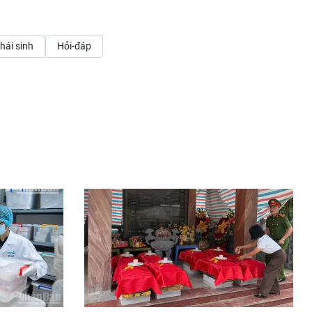
hái sinh
Hỏi-đáp