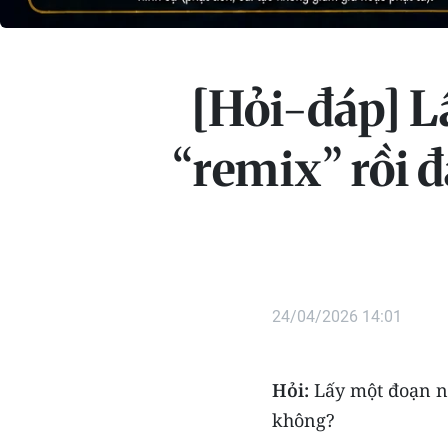
[Hỏi-đáp] L
“remix” rồi 
24/04/2026 14:01
Hỏi:
Lấy một đoạn nh
không?