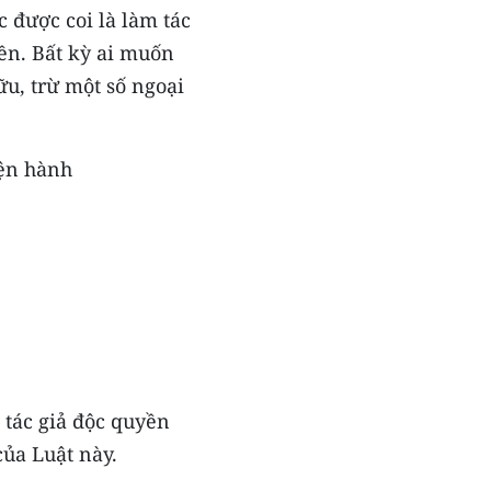
c được coi là làm tác
ền. Bất kỳ ai muốn
u, trừ một số ngoại
iện hành
 tác giả độc quyền
của Luật này.