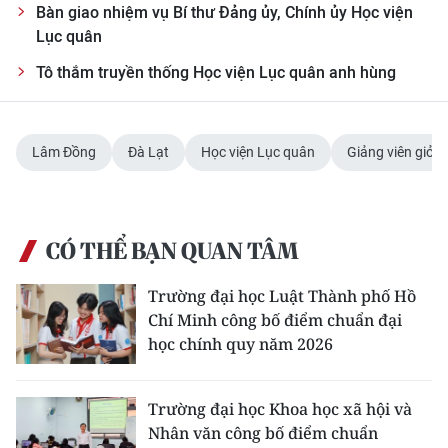
ENGLISH
Bàn giao nhiệm vụ Bí thư Đảng ủy, Chính ủy Học viện
Lục quân
中文
Tô thắm truyền thống Học viện Lục quân anh hùng
FRANÇAIS
Lâm Đồng
Đà Lạt
Học viện Lục quân
Giảng viên giỏi
РУССКИЙ
ESPAÑOL
CÓ THỂ BẠN QUAN TÂM
한국어
Trường đại học Luật Thành phố Hồ
Chí Minh công bố điểm chuẩn đại
học chính quy năm 2026
Trường đại học Khoa học xã hội và
Nhân văn công bố điểm chuẩn