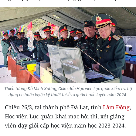
THỂ THAO
GIÁO DỤC
Y TẾ
KHOA HỌC - CÔNG NGHỆ
MÔI TRƯỜNG
BẠN ĐỌC
Thiếu tướng Đỗ Minh Xương, Giám đốc Học viện Lục quân kiểm tra bộ
KIỂM CHỨNG THÔNG TIN
dụng cụ huấn luyện kỹ thuật tại lễ ra quân huấn luyện năm 2024.
Chiều 26/3, tại thành phố Đà Lạt, tỉnh
Lâm Đồng
,
TRI THỨC CHUYÊN SÂU
Học viện Lục quân khai mạc hội thi, xét giảng
54 DÂN TỘC VIỆT NAM
viên dạy giỏi cấp học viện năm học 2023-2024.