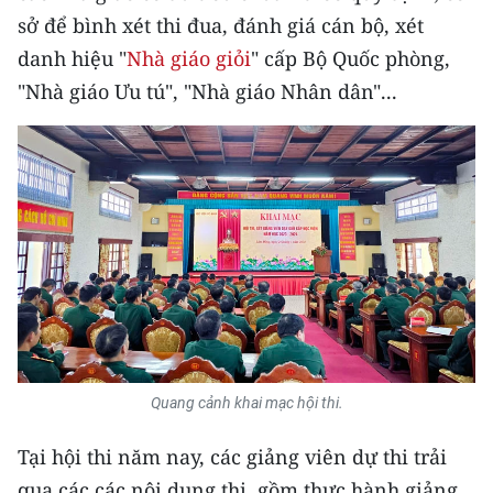
TIN MỚI
sở để bình xét thi đua, đánh giá cán bộ, xét
danh hiệu "
Nhà giáo giỏi
" cấp Bộ Quốc phòng,
TIN ĐỊA PHƯƠNG
"Nhà giáo Ưu tú", "Nhà giáo Nhân dân"...
Trung du và miền núi phía Bắc
Đồng bằng sông Hồng
Bắc Trung Bộ
Duyên hải Nam Trung Bộ và Tây
Nguyên
Đông Nam Bộ
Đồng bằng sông Cửu Long
Quang cảnh khai mạc hội thi.
Chuyên trang Hà Nội
Tại hội thi năm nay, các giảng viên dự thi trải
qua các các nội dung thi, gồm thực hành giảng
Chuyên trang TP. Hồ Chí Minh