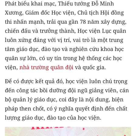
CHƯƠNG TRÌNH OCOP - MỖI XÃ
Phát biểu khai mạc, Thiếu tướng Đỗ Minh
MỘT SẢN PHẨM
Xương, Giám đốc Học viện, Chủ tịch Hội đồng
thi nhấn mạnh, trải qua gần 78 năm xây dựng,
RADIO
chiến đấu và trưởng thành, Học viện Lục quân
luôn xứng đáng với vị trí, vai trò là một trung
MEDIA CENTER
tâm giáo dục, đào tạo và nghiên cứu khoa học
quân sự lớn, có uy tín trong hệ thống các học
E-Magazine
viện,
nhà trường quân đội
và quốc gia.
Video
Để có được kết quả đó, học viện luôn chú trọng
Media Chính trị
đến công tác bồi dưỡng đội ngũ giảng viên, cán
Media Kinh tế
bộ quản lý giáo dục, coi đây là nội dung, biện
pháp then chốt, có ý nghĩa quyết định đến chất
Media Văn hóa
lượng giáo dục, đào tạo của học viện.
Media Xã hội