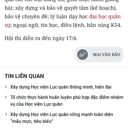
bài; xây dựng và bảo vệ quyết tâm (kế hoạch),
CHUYÊN ĐỀ
bảo vệ chuyên đề; lý luận dạy học
đại học quân
sự
; ngoại ngữ, tin học, điều lệnh, bắn súng K54.
CÁC CHUYÊN TRANG
Hội thi diễn ra đến ngày 17/4.
VỀ BÁO NHÂN DÂN
MAI VĂN BẢO
THỜI NAY
NHÂN DÂN CUỐI TUẦN
TIN LIÊN QUAN
NHÂN DÂN HẰNG THÁNG
Xây dựng Học viện Lục quân thông minh, hiện đại
Tổ chức thực hành huấn luyện phù hợp đặc điểm nhiệm
MUA BÁO
vụ của Học viện Lục quân
ĐỌC BÁO IN
Xây dựng Học viện Lục quân vững mạnh toàn diện
“mẫu mực, tiêu biểu”