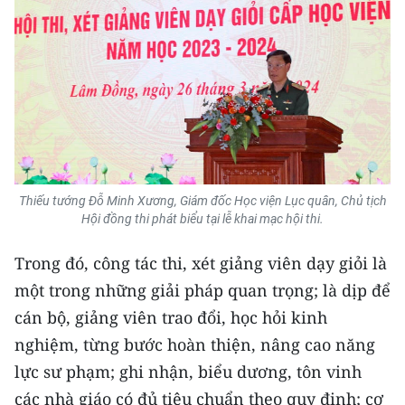
Media Pháp luật
Media Du lịch
Media Thế giới
Media Thể thao
Media Giáo dục
Thiếu tướng Đỗ Minh Xương, Giám đốc Học viện Lục quân, Chủ tịch
Media Y tế
Hội đồng thi phát biểu tại lễ khai mạc hội thi.
Media Khoa học - Công nghệ
Trong đó, công tác thi, xét giảng viên dạy giỏi là
Media Môi trường
một trong những giải pháp quan trọng; là dịp để
cán bộ, giảng viên trao đổi, học hỏi kinh
Ảnh
nghiệm, từng bước hoàn thiện, nâng cao năng
Infographic
lực sư phạm; ghi nhận, biểu dương, tôn vinh
các nhà giáo có đủ tiêu chuẩn theo quy định; cơ