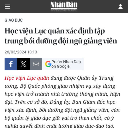
GIÁO DỤC
Học viện Lục quân xác định tập
CHÍNH TRỊ
trung bồi dưỡng đội ngũ giảng viên
KINH TẾ
26/03/2024 10:13
Prefer Nhan Dan
VĂN HÓA
on Google
Học viện Lục quân
đang được Quân ủy Trung
XÃ HỘI
ương, Bộ Quốc phòng giao nhiệm vụ xây dựng
học viện trở thành nhà trường thông minh, hiện
PHÁP LUẬT
đại. Trên cơ sở đó, Đảng ủy, Ban Giám đốc học
DU LỊCH
viện xác định, bồi dưỡng đội ngũ giảng viên, cán
bộ quản lý giáo dục giữ vai trò then chốt, có ý
THẾ GIỚI
nghĩa quyết định chất lượng giáo dục-đào tạo.