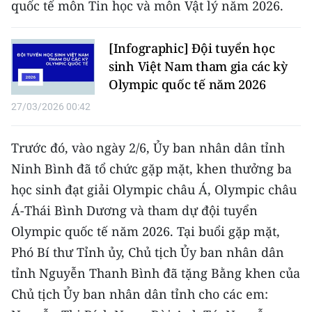
quốc tế môn Tin học và môn Vật lý năm 2026.
TIN MỚI
TIN ĐỊA PHƯƠNG
[Infographic] Đội tuyển học
sinh Việt Nam tham gia các kỳ
Trung du và miền núi phía Bắc
Olympic quốc tế năm 2026
27/03/2026 00:42
Đồng bằng sông Hồng
Bắc Trung Bộ
Trước đó, vào ngày 2/6, Ủy ban nhân dân tỉnh
Ninh Bình đã tổ chức gặp mặt, khen thưởng ba
Duyên hải Nam Trung Bộ và Tây
Nguyên
học sinh đạt giải Olympic châu Á, Olympic châu
Á-Thái Bình Dương và tham dự đội tuyển
Đông Nam Bộ
Olympic quốc tế năm 2026. Tại buổi gặp mặt,
Đồng bằng sông Cửu Long
Phó Bí thư Tỉnh ủy, Chủ tịch Ủy ban nhân dân
tỉnh Nguyễn Thanh Bình đã tặng Bằng khen của
Chuyên trang Hà Nội
Chủ tịch Ủy ban nhân dân tỉnh cho các em:
Chuyên trang TP. Hồ Chí Minh