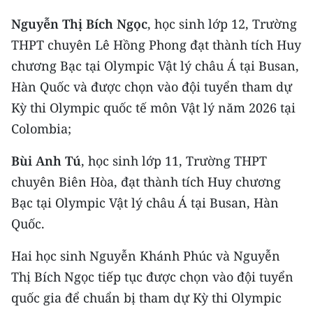
Media Pháp luật
Nguyễn Thị Bích Ngọc
, học sinh lớp 12, Trường
Media Du lịch
THPT chuyên Lê Hồng Phong đạt thành tích Huy
chương Bạc tại Olympic Vật lý châu Á tại Busan,
Media Thế giới
Hàn Quốc và được chọn vào đội tuyển tham dự
Media Thể thao
Kỳ thi Olympic quốc tế môn Vật lý năm 2026 tại
Colombia;
Media Giáo dục
Media Y tế
Bùi Anh Tú
, học sinh lớp 11, Trường THPT
chuyên Biên Hòa, đạt thành tích Huy chương
Media Khoa học - Công nghệ
Bạc tại Olympic Vật lý châu Á tại Busan, Hàn
Media Môi trường
Quốc.
Ảnh
Hai học sinh Nguyễn Khánh Phúc và Nguyễn
Thị Bích Ngọc tiếp tục được chọn vào đội tuyển
Infographic
quốc gia để chuẩn bị tham dự Kỳ thi Olympic