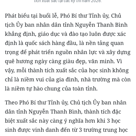
tích xuất sắc tại các kỳ thi năm 2026.
ENGLISH
Phát biểu tại buổi lễ, Phó Bí thư Tỉnh ủy, Chủ
中文
tịch Ủy ban nhân dân tỉnh Nguyễn Thanh Bình
FRANÇAIS
khẳng định, giáo dục và đào tạo luôn được xác
định là quốc sách hàng đầu, là nền tảng quan
РУССКИЙ
trọng để phát triển nguồn nhân lực và xây dựng
quê hương ngày càng giàu đẹp, văn minh. Vì
ESPAÑOL
vậy, mỗi thành tích xuất sắc của học sinh không
한국어
chỉ là niềm vui của gia đình, nhà trường mà còn
là niềm tự hào chung của toàn tỉnh.
Theo Phó Bí thư Tỉnh ủy, Chủ tịch Ủy ban nhân
dân tỉnh Nguyễn Thanh Bình, thành tích đặc
biệt xuất sắc này càng ý nghĩa hơn khi 3 học
sinh được vinh danh đến từ 3 trường trung học