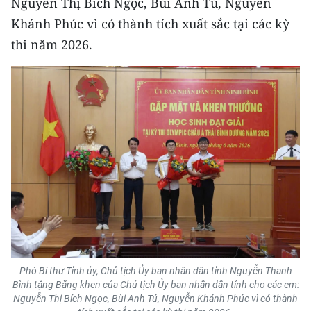
Nguyễn Thị Bích Ngọc, Bùi Anh Tú, Nguyễn
Khánh Phúc vì có thành tích xuất sắc tại các kỳ
CHUYÊN ĐỀ
thi năm 2026.
CÁC CHUYÊN TRANG
VỀ BÁO NHÂN DÂN
THỜI NAY
NHÂN DÂN CUỐI TUẦN
NHÂN DÂN HẰNG THÁNG
MUA BÁO
Phó Bí thư Tỉnh ủy, Chủ tịch Ủy ban nhân dân tỉnh Nguyễn Thanh
ĐỌC BÁO IN
Bình tặng Bằng khen của Chủ tịch Ủy ban nhân dân tỉnh cho các em:
Nguyễn Thị Bích Ngọc, Bùi Anh Tú, Nguyễn Khánh Phúc vì có thành