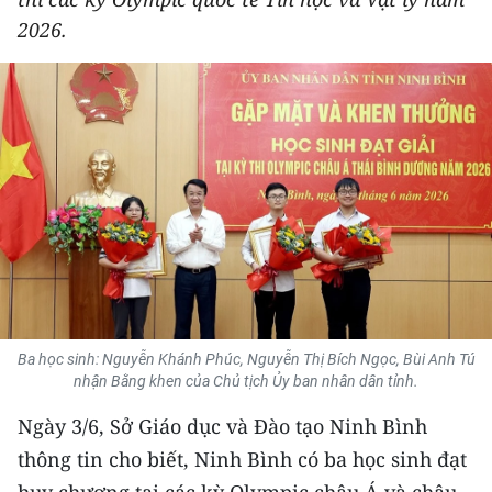
THỂ THAO
2026.
GIÁO DỤC
Y TẾ
KHOA HỌC - CÔNG NGHỆ
MÔI TRƯỜNG
BẠN ĐỌC
KIỂM CHỨNG THÔNG TIN
Ba học sinh: Nguyễn Khánh Phúc, Nguyễn Thị Bích Ngọc, Bùi Anh Tú
nhận Bằng khen của Chủ tịch Ủy ban nhân dân tỉnh.
TRI THỨC CHUYÊN SÂU
Ngày 3/6, Sở Giáo dục và Đào tạo Ninh Bình
54 DÂN TỘC VIỆT NAM
thông tin cho biết, Ninh Bình có ba học sinh đạt
huy chương tại các kỳ Olympic châu Á và châu