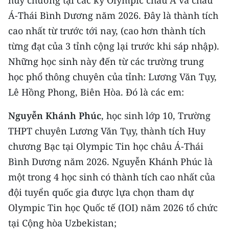
CHƯƠNG TRÌNH OCOP - MỖI XÃ
Á-Thái Bình Dương năm 2026. Đây là thành tích
MỘT SẢN PHẨM
cao nhất từ trước tới nay, (cao hơn thành tích
từng đạt của 3 tỉnh cộng lại trước khi sáp nhập).
RADIO
Những học sinh này đến từ các trường trung
MEDIA CENTER
học phổ thông chuyên của tỉnh: Lương Văn Tụy,
Lê Hồng Phong, Biên Hòa. Đó là các em:
E-Magazine
Nguyễn Khánh Phúc
, học sinh lớp 10, Trường
Video
THPT chuyên Lương Văn Tụy, thành tích Huy
Media Chính trị
chương Bạc tại Olympic Tin học châu Á-Thái
Bình Dương năm 2026. Nguyễn Khánh Phúc là
Media Kinh tế
một trong 4 học sinh có thành tích cao nhất của
Media Văn hóa
đội tuyển quốc gia được lựa chọn tham dự
Olympic Tin học Quốc tế (IOI) năm 2026 tổ chức
Media Xã hội
tại Cộng hòa Uzbekistan;