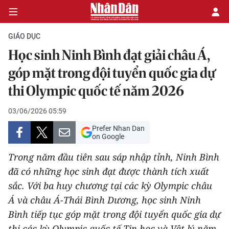
GIÁO DỤC
Học sinh Ninh Bình đạt giải châu Á,
CHÍNH TRỊ
góp mặt trong đội tuyển quốc gia dự
thi Olympic quốc tế năm 2026
KINH TẾ
03/06/2026 05:59
VĂN HÓA
Prefer Nhan Dan
on Google
XÃ HỘI
Trong năm đầu tiên sau sáp nhập tỉnh, Ninh Bình
PHÁP LUẬT
đã có những học sinh đạt được thành tích xuất
sắc. Với ba huy chương tại các kỳ Olympic châu
DU LỊCH
Á và châu Á-Thái Bình Dương, học sinh Ninh
Bình tiếp tục góp mặt trong đội tuyển quốc gia dự
THẾ GIỚI
thi các kỳ Olympic quốc tế Tin học và Vật lý năm