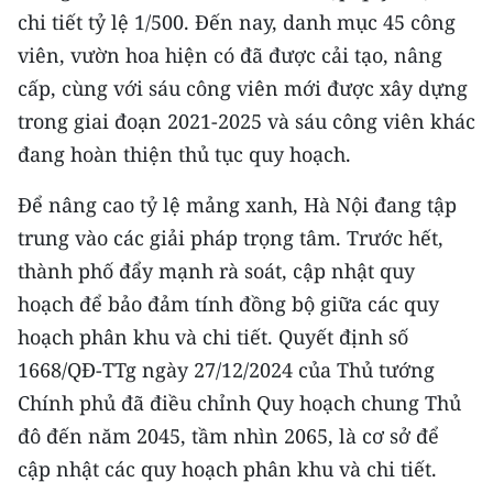
TIN MỚI
chi tiết tỷ lệ 1/500. Đến nay, danh mục 45 công
viên, vườn hoa hiện có đã được cải tạo, nâng
TIN ĐỊA PHƯƠNG
cấp, cùng với sáu công viên mới được xây dựng
trong giai đoạn 2021-2025 và sáu công viên khác
Trung du và miền núi phía Bắc
đang hoàn thiện thủ tục quy hoạch.
Đồng bằng sông Hồng
Để nâng cao tỷ lệ mảng xanh, Hà Nội đang tập
Bắc Trung Bộ
trung vào các giải pháp trọng tâm. Trước hết,
Duyên hải Nam Trung Bộ và Tây
thành phố đẩy mạnh rà soát, cập nhật quy
Nguyên
hoạch để bảo đảm tính đồng bộ giữa các quy
hoạch phân khu và chi tiết. Quyết định số
Đông Nam Bộ
1668/QĐ-TTg ngày 27/12/2024 của Thủ tướng
Đồng bằng sông Cửu Long
Chính phủ đã điều chỉnh Quy hoạch chung Thủ
đô đến năm 2045, tầm nhìn 2065, là cơ sở để
Chuyên trang Hà Nội
cập nhật các quy hoạch phân khu và chi tiết.
Chuyên trang TP. Hồ Chí Minh