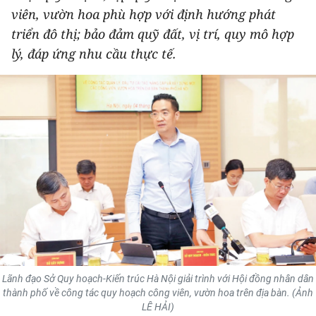
viên, vườn hoa phù hợp với định hướng phát
THỂ THAO
triển đô thị; bảo đảm quỹ đất, vị trí, quy mô hợp
GIÁO DỤC
lý, đáp ứng nhu cầu thực tế.
Y TẾ
KHOA HỌC - CÔNG NGHỆ
MÔI TRƯỜNG
BẠN ĐỌC
KIỂM CHỨNG THÔNG TIN
TRI THỨC CHUYÊN SÂU
Lãnh đạo Sở Quy hoạch-Kiến trúc Hà Nội giải trình với Hội đồng nhân dân
54 DÂN TỘC VIỆT NAM
thành phố về công tác quy hoạch công viên, vườn hoa trên địa bàn. (Ảnh
LÊ HẢI)