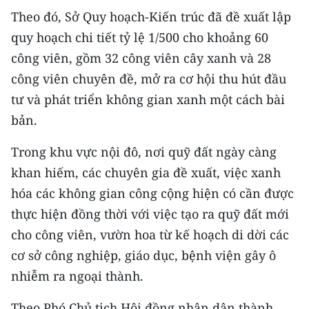
Theo đó, Sở Quy hoạch-Kiến trúc đã đề xuất lập
CHUYÊN ĐỀ
quy hoạch chi tiết tỷ lệ 1/500 cho khoảng 60
công viên, gồm 32 công viên cây xanh và 28
CÁC CHUYÊN TRANG
công viên chuyên đề, mở ra cơ hội thu hút đầu
tư và phát triển không gian xanh một cách bài
VỀ BÁO NHÂN DÂN
bản.
THỜI NAY
Trong khu vực nội đô, nơi quỹ đất ngày càng
khan hiếm, các chuyên gia đề xuất, việc xanh
NHÂN DÂN CUỐI TUẦN
hóa các không gian công cộng hiện có cần được
NHÂN DÂN HẰNG THÁNG
thực hiện đồng thời với việc tạo ra quỹ đất mới
cho công viên, vườn hoa từ kế hoạch di dời các
MUA BÁO
cơ sở công nghiệp, giáo dục, bệnh viện gây ô
ĐỌC BÁO IN
nhiễm ra ngoại thành.
Theo Phó Chủ tịch Hội đồng nhân dân thành