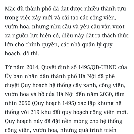
CHƯƠNG TRÌNH OCOP - MỖI XÃ
Mặc dù thành phố đã đạt được nhiều thành tựu
MỘT SẢN PHẨM
trong việc xây mới và cải tạo các công viên,
vườn hoa, nhưng nhu cầu và yêu cầu vẫn vượt
RADIO
xa nguồn lực hiện có, điều này đặt ra thách thức
MEDIA CENTER
lớn cho chính quyền, các nhà quản lý quy
hoạch, đô thị.
E-Magazine
Từ năm 2014, Quyết định số 1495/QĐ-UBND của
Video
Ủy ban nhân dân thành phố Hà Nội đã phê
Media Chính trị
duyệt Quy hoạch hệ thống cây xanh, công viên,
vườn hoa và hồ của Hà Nội đến năm 2030, tầm
Media Kinh tế
nhìn 2050 (Quy hoạch 1495) xác lập khung hệ
Media Văn hóa
thống với 219 khu đất quy hoạch công viên mới.
Quy hoạch này đã đặt nền móng cho hệ thống
Media Xã hội
công viên, vườn hoa, nhưng quá trình triển