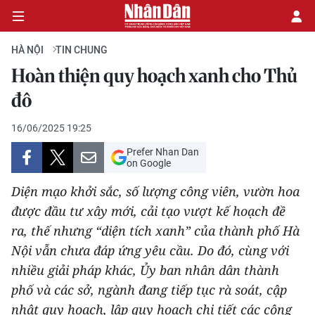
HÀ NỘI
TIN CHUNG
Hoàn thiện quy hoạch xanh cho Thủ
CHÍNH TRỊ
đô
KINH TẾ
16/06/2025 19:25
Prefer Nhan Dan
VĂN HÓA
on Google
Diện mạo khởi sắc, số lượng công viên, vườn hoa
XÃ HỘI
được đầu tư xây mới, cải tạo vượt kế hoạch đề
ra, thế nhưng “diện tích xanh” của thành phố Hà
PHÁP LUẬT
Nội vẫn chưa đáp ứng yêu cầu. Do đó, cùng với
DU LỊCH
nhiều giải pháp khác, Ủy ban nhân dân thành
phố và các sở, ngành đang tiếp tục rà soát, cập
THẾ GIỚI
nhật quy hoạch, lập quy hoạch chi tiết các công