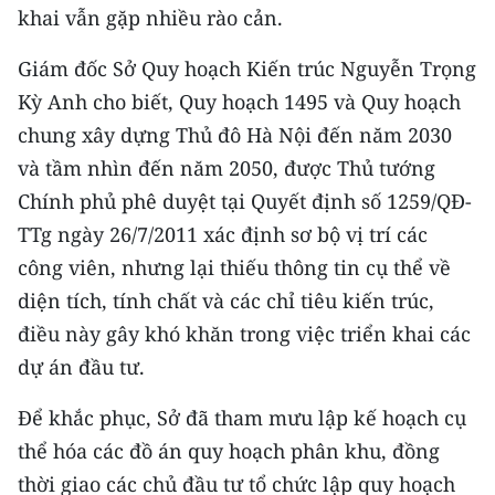
Media Pháp luật
khai vẫn gặp nhiều rào cản.
Media Du lịch
Giám đốc Sở Quy hoạch Kiến trúc Nguyễn Trọng
Kỳ Anh cho biết, Quy hoạch 1495 và Quy hoạch
Media Thế giới
chung xây dựng Thủ đô Hà Nội đến năm 2030
Media Thể thao
và tầm nhìn đến năm 2050, được Thủ tướng
Chính phủ phê duyệt tại Quyết định số 1259/QĐ-
Media Giáo dục
TTg ngày 26/7/2011 xác định sơ bộ vị trí các
Media Y tế
công viên, nhưng lại thiếu thông tin cụ thể về
diện tích, tính chất và các chỉ tiêu kiến trúc,
Media Khoa học - Công nghệ
điều này gây khó khăn trong việc triển khai các
Media Môi trường
dự án đầu tư.
Ảnh
Để khắc phục, Sở đã tham mưu lập kế hoạch cụ
Infographic
thể hóa các đồ án quy hoạch phân khu, đồng
thời giao các chủ đầu tư tổ chức lập quy hoạch