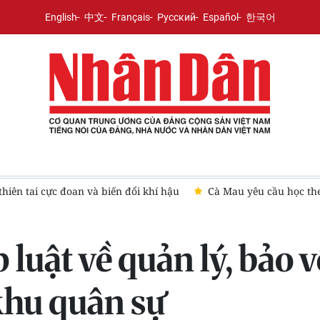
English
中文
Français
Русский
Español
한국어
 theo Bác phải bằng sản phẩm, kết quả cụ thể
Cà Mau chung 
luật về quản lý, bảo v
khu quân sự