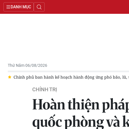
DANH MỤC
Thứ Năm 06/08/2026
, thiên tai cực đoan và biến đổi khí hậu
Cà Mau yêu cầu học
CHÍNH TRỊ
Hoàn thiện pháp 
quốc phòng và 