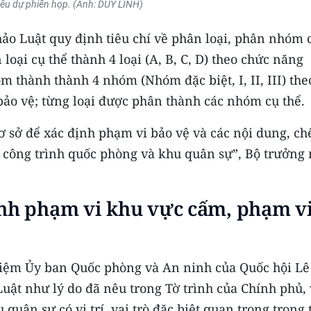
iểu dự phiên họp. (Ảnh: DUY LINH)
ảo Luật quy định tiêu chí về phân loại, phân nhóm 
oại cụ thể thành 4 loại (A, B, C, D) theo chức năng
 thành thành 4 nhóm (Nhóm đặc biệt, I, II, III) the
 bảo vệ; từng loại được phân thành các nhóm cụ thể.
ơ sở để xác định phạm vi bảo vệ và các nội dung, ch
m công trình quốc phòng và khu quân sự”, Bộ trưởng
ịnh phạm vi khu vực cấm, phạm v
nhiệm Ủy ban Quốc phòng và An ninh của Quốc hội Lê
uật như lý do đã nêu trong Tờ trình của Chính phủ,
quân sự có vị trí, vai trò đặc biệt quan trọng trong 