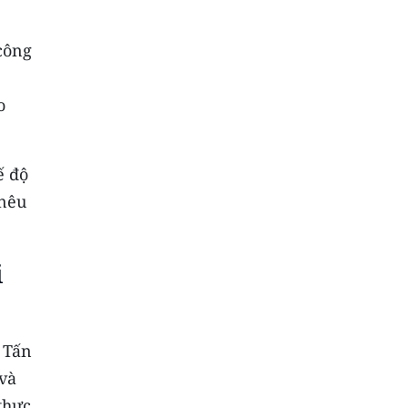
công
o
ế độ
 nêu
i
 Tấn
 và
thực