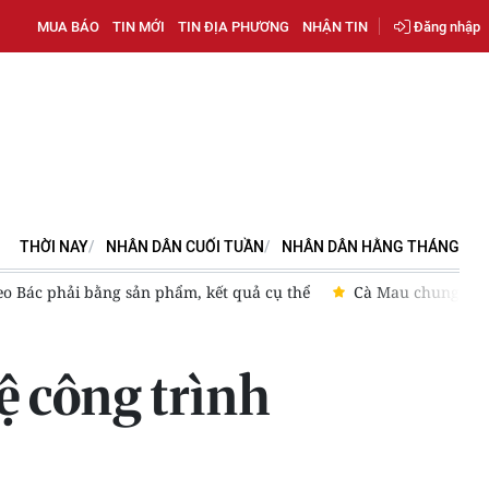
MUA BÁO
TIN MỚI
TIN ĐỊA PHƯƠNG
NHẬN TIN
Đăng nhập
THỜI NAY
NHÂN DÂN CUỐI TUẦN
NHÂN DÂN HẰNG THÁNG
tay xoa dịu nỗi đau da cam
Bế mạc Hội thao quân sự, võ thu
ệ công trình