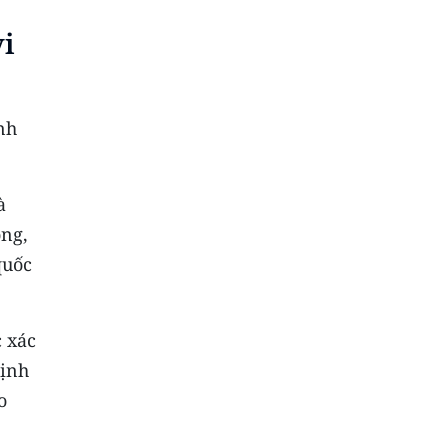
vi
nh
à
òng,
quốc
c xác
định
o