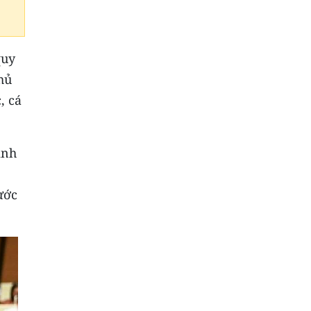
quy
hủ
, cá
ình
ước