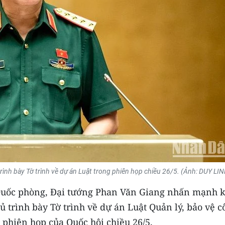
ình bày Tờ trình về dự án Luật trong phiên họp chiều 26/5. (Ảnh: DUY LI
Quốc phòng, Đại tướng Phan Văn Giang nhấn mạnh k
 trình bày Tờ trình về dự án Luật Quản lý, bảo vệ c
 phiên họp của Quốc hội chiều 26/5.