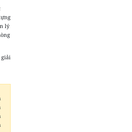
c
 dựng
n lý
hòng
 giải
h
à
h
h