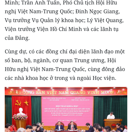
Minh; Trần Anh Tuấn, Phó Chủ tịch Hội Hữu
CHƯƠNG TRÌNH OCOP - MỖI XÃ
MỘT SẢN PHẨM
nghị Việt Nam-Trung Quốc; Đinh Ngọc Giang,
Vụ trưởng Vụ Quản lý khoa học; Lý Việt Quang,
Viện trưởng Viện Hồ Chí Minh và các lãnh tụ
RADIO
của Đảng.
MEDIA CENTER
Cùng dự, có các đồng chí đại diện lãnh đạo một
E-Magazine
số ban, bộ, ngành, cơ quan Trung ương, Hội
Hữu nghị Việt Nam-Trung Quốc, cùng đông đảo
Video
các nhà khoa học ở trong và ngoài Học viện.
Media Chính trị
Media Kinh tế
Media Văn hóa
Media Xã hội