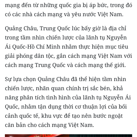
mạng đến từ những quốc gia bị áp bức, trong đó
TIN MỚI
có các nhà cách mạng và yêu nước Việt Nam.
TIN ĐỊA PHƯƠNG
Quảng Châu, Trung Quốc lúc bấy giờ là địa chỉ
Trung du và miền núi phía Bắc
trong tầm nhìn chiến lược của lãnh tụ Nguyễn
Ái Quốc-Hồ Chí Minh nhằm thực hiện mục tiêu
Đồng bằng sông Hồng
giải phóng dân tộc, gắn cách mạng Việt Nam với
Bắc Trung Bộ
cách mạng Trung Quốc và cách mạng thế giới.
Duyên hải Nam Trung Bộ và Tây
Sự lựa chọn Quảng Châu đã thể hiện tầm nhìn
Nguyên
chiến lược, nhãn quan chính trị sắc bén, khả
Đông Nam Bộ
năng phân tích tình hình của lãnh tụ Nguyễn Ái
Quốc, nhằm tận dụng thời cơ thuận lợi của bối
Đồng bằng sông Cửu Long
cảnh quốc tế, khu vực để tạo nên bước ngoặt
Chuyên trang Hà Nội
căn bản cho cách mạng Việt Nam.
Chuyên trang TP. Hồ Chí Minh