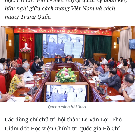
THỂ THAO
hữu nghị giữa cách mạng Việt Nam và cách
mạng Trung Quốc.
GIÁO DỤC
Y TẾ
KHOA HỌC - CÔNG NGHỆ
MÔI TRƯỜNG
BẠN ĐỌC
KIỂM CHỨNG THÔNG TIN
Quang cảnh hội thảo.
TRI THỨC CHUYÊN SÂU
Các đồng chí chủ trì hội thảo: Lê Văn Lợi, Phó
54 DÂN TỘC VIỆT NAM
Giám đốc Học viện Chính trị quốc gia Hồ Chí