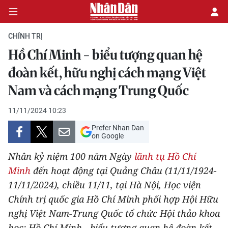
CHÍNH TRỊ
Hồ Chí Minh - biểu tượng quan hệ
CHÍNH TRỊ
đoàn kết, hữu nghị cách mạng Việt
Nam và cách mạng Trung Quốc
KINH TẾ
11/11/2024 10:23
VĂN HÓA
Prefer Nhan Dan
on Google
XÃ HỘI
Nhân kỷ niệm 100 năm Ngày
lãnh tụ Hồ Chí
PHÁP LUẬT
Minh
đến hoạt động tại Quảng Châu (11/11/1924-
11/11/2024), chiều 11/11, tại Hà Nội, Học viện
DU LỊCH
Chính trị quốc gia Hồ Chí Minh phối hợp Hội Hữu
nghị Việt Nam-Trung Quốc tổ chức Hội thảo khoa
THẾ GIỚI
học: Hồ Chí Minh - biểu tượng quan hệ đoàn kết,