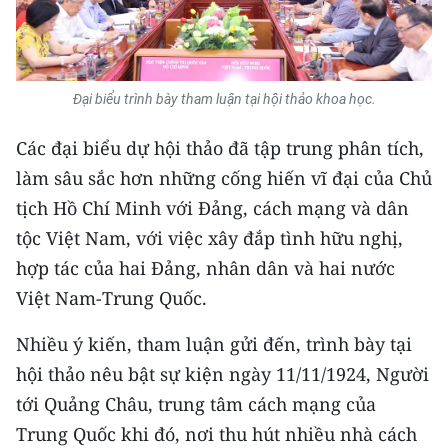
Media Pháp luật
Media Du lịch
Media Thế giới
Đại biểu trình bày tham luận tại hội thảo khoa học.
Media Thể thao
Các đại biểu dự hội thảo đã tập trung phân tích,
làm sâu sắc hơn những cống hiến vĩ đại của Chủ
Media Giáo dục
tịch Hồ Chí Minh với Đảng, cách mạng và dân
Media Y tế
tộc Việt Nam, với việc xây đắp tình hữu nghị,
hợp tác của hai Đảng, nhân dân và hai nước
Media Khoa học - Công nghệ
Việt Nam-Trung Quốc.
Media Môi trường
Nhiều ý kiến, tham luận gửi đến, trình bày tại
Ảnh
hội thảo nêu bật sự kiện ngày 11/11/1924, Người
tới Quảng Châu, trung tâm cách mạng của
Infographic
Trung Quốc khi đó, nơi thu hút nhiều nhà cách