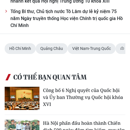
nhanh kết quả Hội nghị Trung ương 10 khóa XIII
Tổng Bí thư, Chủ tịch nước Tô Lâm dự lễ kỷ niệm 75
năm Ngày truyền thống Học viện Chính trị quốc gia Hồ
Chí Minh
Hồ Chí Minh
Quảng Châu
Việt Nam-Trung Quốc
Vi
CÓ THỂ BẠN QUAN TÂM
Công bố 6 Nghị quyết của Quốc hội
và Ủy ban Thường vụ Quốc hội khóa
XVI
Hà Nội phấn đấu hoàn thành Chiến