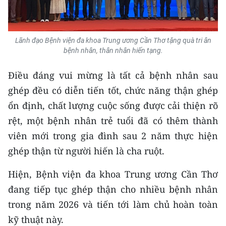
Media Pháp luật
Media Du lịch
Lãnh đạo Bệnh viện đa khoa Trung ương Cần Thơ tặng quà tri ân
Media Thế giới
bệnh nhân, thân nhân hiến tạng.
Media Thể thao
Điều đáng vui mừng là tất cả bệnh nhân sau
ghép đều có diễn tiến tốt, chức năng thận ghép
Media Giáo dục
ổn định, chất lượng cuộc sống được cải thiện rõ
Media Y tế
rệt, một bệnh nhân trẻ tuổi đã có thêm thành
viên mới trong gia đình sau 2 năm thực hiện
Media Khoa học - Công nghệ
ghép thận từ người hiến là cha ruột.
Media Môi trường
Hiện, Bệnh viện đa khoa Trung ương Cần Thơ
Ảnh
đang tiếp tục ghép thận cho nhiều bệnh nhân
trong năm 2026 và tiến tới làm chủ hoàn toàn
Infographic
kỹ thuật này.