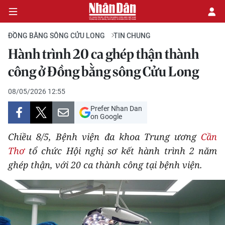
ĐỒNG BẰNG SÔNG CỬU LONG
TIN CHUNG
Hành trình 20 ca ghép thận thành
CHÍNH TRỊ
công ở Đồng bằng sông Cửu Long
KINH TẾ
08/05/2026 12:55
Prefer Nhan Dan
VĂN HÓA
on Google
Chiều 8/5, Bệnh viện đa khoa Trung ương
Cần
XÃ HỘI
Thơ
tổ chức Hội nghị sơ kết hành trình 2 năm
ghép thận, với 20 ca thành công tại bệnh viện.
PHÁP LUẬT
DU LỊCH
THẾ GIỚI