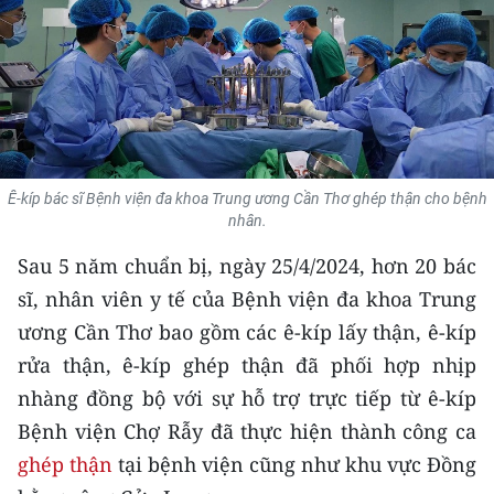
THỂ THAO
GIÁO DỤC
Y TẾ
KHOA HỌC - CÔNG NGHỆ
Ê-kíp bác sĩ Bệnh viện đa khoa Trung ương Cần Thơ ghép thận cho bệnh
nhân.
MÔI TRƯỜNG
Sau 5 năm chuẩn bị, ngày 25/4/2024, hơn 20 bác
BẠN ĐỌC
sĩ, nhân viên y tế của Bệnh viện đa khoa Trung
ương Cần Thơ bao gồm các ê-kíp lấy thận, ê-kíp
KIỂM CHỨNG THÔNG TIN
rửa thận, ê-kíp ghép thận đã phối hợp nhịp
nhàng đồng bộ với sự hỗ trợ trực tiếp từ ê-kíp
TRI THỨC CHUYÊN SÂU
Bệnh viện Chợ Rẫy đã thực hiện thành công ca
54 DÂN TỘC VIỆT NAM
ghép thận
tại bệnh viện cũng như khu vực Đồng