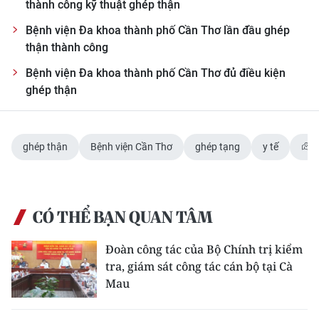
thành công kỹ thuật ghép thận
CHUYÊN ĐỀ
Bệnh viện Đa khoa thành phố Cần Thơ lần đầu ghép
thận thành công
CÁC CHUYÊN TRANG
Bệnh viện Đa khoa thành phố Cần Thơ đủ điều kiện
ghép thận
VỀ BÁO NHÂN DÂN
THỜI NAY
ghép thận
Bệnh viện Cần Thơ
ghép tạng
y tế
NHÂN DÂN CUỐI TUẦN
NHÂN DÂN HẰNG THÁNG
CÓ THỂ BẠN QUAN TÂM
MUA BÁO
Đoàn công tác của Bộ Chính trị kiểm
tra, giám sát công tác cán bộ tại Cà
ĐỌC BÁO IN
Mau