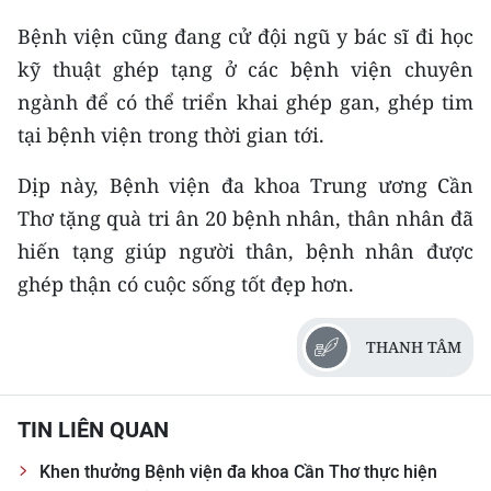
TIN MỚI
Bệnh viện cũng đang cử đội ngũ y bác sĩ đi học
kỹ thuật ghép tạng ở các bệnh viện chuyên
TIN ĐỊA PHƯƠNG
ngành để có thể triển khai ghép gan, ghép tim
Trung du và miền núi phía Bắc
tại bệnh viện trong thời gian tới.
Đồng bằng sông Hồng
Dịp này, Bệnh viện đa khoa Trung ương Cần
Thơ tặng quà tri ân 20 bệnh nhân, thân nhân đã
Bắc Trung Bộ
hiến tạng giúp người thân, bệnh nhân được
Duyên hải Nam Trung Bộ và Tây
ghép thận có cuộc sống tốt đẹp hơn.
Nguyên
Đông Nam Bộ
THANH TÂM
Đồng bằng sông Cửu Long
TIN LIÊN QUAN
Chuyên trang Hà Nội
Khen thưởng Bệnh viện đa khoa Cần Thơ thực hiện
Chuyên trang TP. Hồ Chí Minh