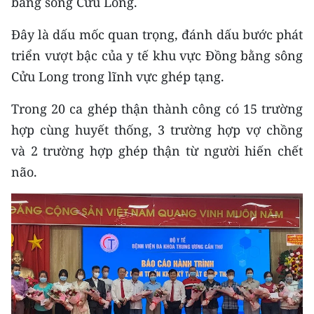
bằng sông Cửu Long.
CHƯƠNG TRÌNH OCOP - MỖI XÃ
MỘT SẢN PHẨM
Đây là dấu mốc quan trọng, đánh dấu bước phát
triển vượt bậc của y tế khu vực Đồng bằng sông
RADIO
Cửu Long trong lĩnh vực ghép tạng.
MEDIA CENTER
Trong 20 ca ghép thận thành công có 15 trường
hợp cùng huyết thống, 3 trường hợp vợ chồng
E-Magazine
và 2 trường hợp ghép thận từ người hiến chết
Video
não.
Media Chính trị
Media Kinh tế
Media Văn hóa
Media Xã hội