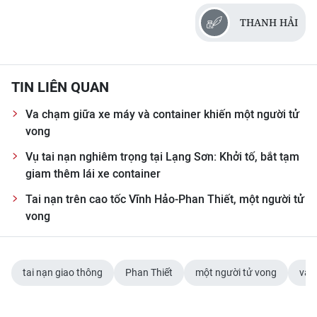
Media Pháp luật
THANH HẢI
Media Du lịch
Media Thế giới
TIN LIÊN QUAN
Media Thể thao
Va chạm giữa xe máy và container khiến một người tử
Media Giáo dục
vong
Vụ tai nạn nghiêm trọng tại Lạng Sơn: Khởi tố, bắt tạm
Media Y tế
giam thêm lái xe container
Media Khoa học - Công nghệ
Tai nạn trên cao tốc Vĩnh Hảo-Phan Thiết, một người tử
vong
Media Môi trường
Ảnh
tai nạn giao thông
Phan Thiết
một người tử vong
va 
Infographic