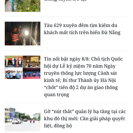
CHUYÊN ĐỀ
Tàu 629 xuyên đêm tìm kiếm du
CÁC CHUYÊN TRANG
khách mất tích trên biển Đà Nẵng
VỀ BÁO NHÂN DÂN
Tin nổi bật ngày 8/8: Chủ tịch Quốc
THỜI NAY
hội dự Lễ kỷ niệm 70 năm Ngày
truyền thống lực lượng Cảnh sát
NHÂN DÂN CUỐI TUẦN
kinh tế; Bí thư Thành ủy Hà Nội
“chốt” tiến độ 2 dự án giao thông
NHÂN DÂN HẰNG THÁNG
quan trọng
MUA BÁO
Gỡ “nút thắt” quản lý hạ tầng tại các
ĐỌC BÁO IN
khu đô thị mới: Cần giải pháp quyết
liệt, đồng bộ