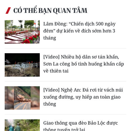
TIN MỚI
CÓ THỂ BẠN QUAN TÂM
TIN ĐỊA PHƯƠNG
Lâm Đồng: “Chiến dịch 500 ngày
đêm” dự kiến về đích sớm hơn 3
Trung du và miền núi phía Bắc
tháng
Đồng bằng sông Hồng
[Video] Nhiều hộ dân sơ tán khẩn,
Bắc Trung Bộ
Sơn La công bố tình huống khẩn cấp
về thiên tai
Duyên hải Nam Trung Bộ và Tây
Nguyên
[Video] Nghệ An: Đá rơi từ vách núi
Đông Nam Bộ
xuống đường, uy hiếp an toàn giao
thông
Đồng bằng sông Cửu Long
Chuyên trang Hà Nội
Giao thông qua đèo Bảo Lộc được
thông tuyến trở lại
Chuyên trang TP. Hồ Chí Minh