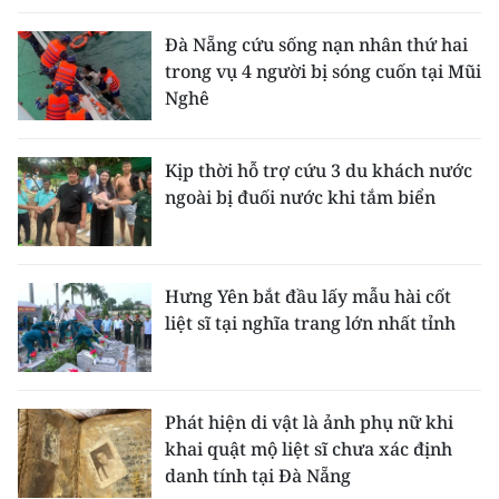
ENGLISH
Đà Nẵng cứu sống nạn nhân thứ hai
中文
trong vụ 4 người bị sóng cuốn tại Mũi
Nghê
FRANÇAIS
Kịp thời hỗ trợ cứu 3 du khách nước
РУССКИЙ
ngoài bị đuối nước khi tắm biển
ESPAÑOL
한국어
Hưng Yên bắt đầu lấy mẫu hài cốt
liệt sĩ tại nghĩa trang lớn nhất tỉnh
Phát hiện di vật là ảnh phụ nữ khi
khai quật mộ liệt sĩ chưa xác định
danh tính tại Đà Nẵng