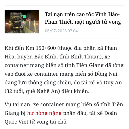
CHƯƠNG TRÌNH OCOP - MỖI XÃ
MỘT SẢN PHẨM
Tai nạn trên cao tốc Vĩnh Hảo-
Phan Thiết, một người tử vong
RADIO
06/07/2023 07:04
MEDIA CENTER
Khi đến Km 150+600 (thuộc địa phận xã Phan
E-Magazine
Hòa, huyện Bắc Bình, tỉnh Bình Thuận), xe
container mang biển số tỉnh Tiền Giang đã tông
Video
vào đuôi xe container mang biển số Đồng Nai
Media Chính trị
đang lưu thông cùng chiều, do tài xế Võ Duy An
(32 tuổi, quê Nghệ An) điều khiển.
Media Kinh tế
Vụ tai nạn, xe container mang biển số tỉnh Tiền
Media Văn hóa
Giang bị
hư hỏng nặng
phần đầu, tài xế Đoàn
Media Xã hội
Quốc Việt tử vong tại chỗ.