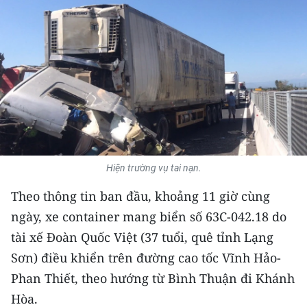
THỂ THAO
GIÁO DỤC
Y TẾ
KHOA HỌC - CÔNG NGHỆ
MÔI TRƯỜNG
Hiện trường vụ tai nạn.
BẠN ĐỌC
Theo thông tin ban đầu, khoảng 11 giờ cùng
KIỂM CHỨNG THÔNG TIN
ngày, xe container mang biển số 63C-042.18 do
tài xế Đoàn Quốc Việt (37 tuổi, quê tỉnh Lạng
TRI THỨC CHUYÊN SÂU
Sơn) điều khiển trên đường cao tốc Vĩnh Hảo-
Phan Thiết, theo hướng từ Bình Thuận đi Khánh
54 DÂN TỘC VIỆT NAM
Hòa.