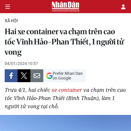
XÃ HỘI
Hai xe container va chạm trên cao
CHÍNH TRỊ
tốc Vĩnh Hảo-Phan Thiết, 1 người tử
vong
KINH TẾ
04/01/2024 10:57
VĂN HÓA
Prefer Nhan Dan
on Google
XÃ HỘI
Trưa 4/1, hai chiếc
xe container
va chạm trên cao
PHÁP LUẬT
tốc Vĩnh Hảo-Phan Thiết (Bình Thuận), làm 1
người tử vong tại chỗ.
DU LỊCH
THẾ GIỚI