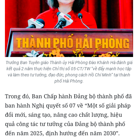
Media Pháp luật
Media Du lịch
Media Thế giới
Media Thể thao
Media Giáo dục
Trưởng Ban Tuyên giáo Thành ủy Hải Phòng Đào Khánh Hà đánh giá
kết quả 2 năm thực hiện Chỉ thị số 05-CT/TW “về đẩy mạnh học tập
Media Y tế
và làm theo tư tưởng, đạo đức, phong cách Hồ Chí Minh” tại thành
phố Hải Phòng.
Media Khoa học - Công nghệ
Trong đó, Ban Chấp hành Đảng bộ thành phố đã
Media Môi trường
ban hành Nghị quyết số 07 về “Một số giải pháp
Ảnh
đổi mới, sáng tạo, nâng cao chất lượng, hiệu
quả công tác tư tưởng của Đảng bộ thành phố
Infographic
đến năm 2025, định hướng đến năm 2030”.