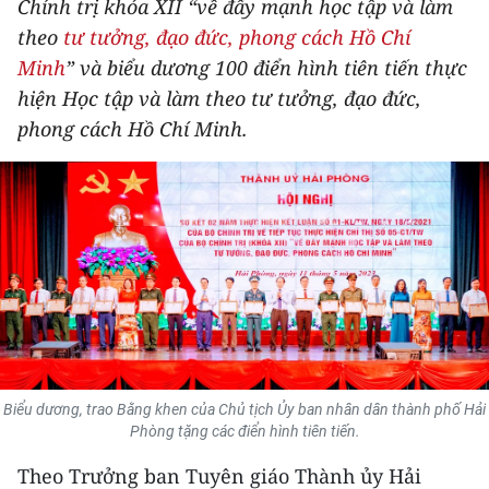
Chính trị khóa XII “về đẩy mạnh học tập và làm
THỂ THAO
theo
tư tưởng, đạo đức, phong cách Hồ Chí
Minh
” và biểu dương 100 điển hình tiên tiến thực
GIÁO DỤC
hiện Học tập và làm theo tư tưởng, đạo đức,
phong cách Hồ Chí Minh.
Y TẾ
KHOA HỌC - CÔNG NGHỆ
MÔI TRƯỜNG
BẠN ĐỌC
KIỂM CHỨNG THÔNG TIN
TRI THỨC CHUYÊN SÂU
Biểu dương, trao Bằng khen của Chủ tịch Ủy ban nhân dân thành phố Hải
Phòng tặng các điển hình tiên tiến.
54 DÂN TỘC VIỆT NAM
Theo Trưởng ban Tuyên giáo Thành ủy Hải