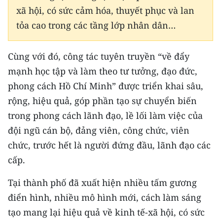
xã hội, có sức cảm hóa, thuyết phục và lan
CHUYÊN ĐỀ
tỏa cao trong các tầng lớp nhân dân…
CÁC CHUYÊN TRANG
Cùng với đó, công tác tuyên truyền “về đẩy
mạnh học tập và làm theo tư tưởng, đạo đức,
VỀ BÁO NHÂN DÂN
phong cách Hồ Chí Minh” được triển khai sâu,
rộng, hiệu quả, góp phần tạo sự chuyển biến
THỜI NAY
trong phong cách lãnh đạo, lề lối làm việc của
NHÂN DÂN CUỐI TUẦN
đội ngũ cán bộ, đảng viên, công chức, viên
chức, trước hết là người đứng đầu, lãnh đạo các
NHÂN DÂN HẰNG THÁNG
cấp.
MUA BÁO
Tại thành phố đã xuất hiện nhiều tấm gương
ĐỌC BÁO IN
điển hình, nhiều mô hình mới, cách làm sáng
tạo mang lại hiệu quả về kinh tế-xã hội, có sức