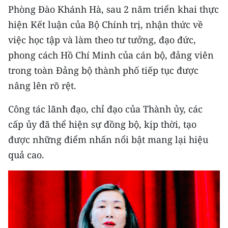
CHƯƠNG TRÌNH OCOP - MỖI XÃ
Phòng Đào Khánh Hà, sau 2 năm triển khai thực
MỘT SẢN PHẨM
hiện Kết luận của Bộ Chính trị, nhận thức về
việc học tập và làm theo tư tưởng, đạo đức,
RADIO
phong cách Hồ Chí Minh của cán bộ, đảng viên
trong toàn Đảng bộ thành phố tiếp tục được
MEDIA CENTER
nâng lên rõ rệt.
E-Magazine
Công tác lãnh đạo, chỉ đạo của Thành ủy, các
Video
cấp ủy đã thể hiện sự đồng bộ, kịp thời, tạo
được những điểm nhấn nổi bật mang lại hiệu
Media Chính trị
quả cao.
Media Kinh tế
Media Văn hóa
Media Xã hội