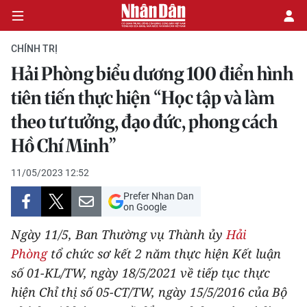
CHÍNH TRỊ
Hải Phòng biểu dương 100 điển hình
CHÍNH TRỊ
tiên tiến thực hiện “Học tập và làm
theo tư tưởng, đạo đức, phong cách
KINH TẾ
Hồ Chí Minh”
VĂN HÓA
11/05/2023 12:52
XÃ HỘI
Prefer Nhan Dan
on Google
PHÁP LUẬT
Ngày 11/5, Ban Thường vụ Thành ủy
Hải
Phòng
tổ chức sơ kết 2 năm thực hiện Kết luận
DU LỊCH
số 01-KL/TW, ngày 18/5/2021 về tiếp tục thực
THẾ GIỚI
hiện Chỉ thị số 05-CT/TW, ngày 15/5/2016 của Bộ