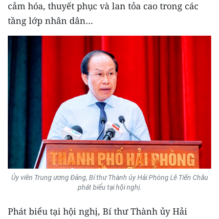
cảm hóa, thuyết phục và lan tỏa cao trong các
ENGLISH
tầng lớp nhân dân…
中文
FRANÇAIS
РУССКИЙ
ESPAÑOL
한국어
Ủy viên Trung ương Đảng, Bí thư Thành ủy Hải Phòng Lê Tiến Châu
phát biểu tại hội nghị.
Phát biểu tại hội nghị, Bí thư Thành ủy Hải