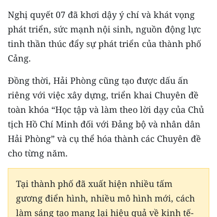
TIN MỚI
Nghị quyết 07 đã khơi dậy ý chí và khát vọng
phát triển, sức mạnh nội sinh, nguồn động lực
TIN ĐỊA PHƯƠNG
tinh thần thúc đẩy sự phát triển của thành phố
Trung du và miền núi phía Bắc
Cảng.
Đồng bằng sông Hồng
Đồng thời, Hải Phòng cũng tạo được dấu ấn
riêng với việc xây dựng, triển khai Chuyên đề
Bắc Trung Bộ
toàn khóa “Học tập và làm theo lời dạy của Chủ
Duyên hải Nam Trung Bộ và Tây
tịch Hồ Chí Minh đối với Đảng bộ và nhân dân
Nguyên
Hải Phòng” và cụ thể hóa thành các Chuyên đề
Đông Nam Bộ
cho từng năm.
Đồng bằng sông Cửu Long
Tại thành phố đã xuất hiện nhiều tấm
Chuyên trang Hà Nội
gương điển hình, nhiều mô hình mới, cách
làm sáng tạo mang lại hiệu quả về kinh tế-
Chuyên trang TP. Hồ Chí Minh