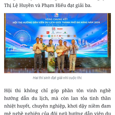
ENGLISH
Thị Lệ Huyền và Phạm Hiếu đạt giải ba.
中文
FRANÇAIS
РУССКИЙ
ESPAÑOL
한국어
Hai thí sinh đạt giải nhì cuộc thi.
Hội thi không chỉ góp phần tôn vinh nghề
hướng dẫn du lịch, mà còn lan tỏa tinh thần
nhiệt huyết, chuyên nghiệp, khơi dậy niềm đam
mê nghề nghiệp của đội ngũ hướng dẫn viên du