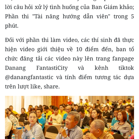
TIN MỚI
lời câu hỏi xử lý tình huống của Ban Giám khảo;
Phần thi "Tài năng hướng dẫn viên" trong 5
TIN ĐỊA PHƯƠNG
phút.
Trung du và miền núi phía Bắc
Đối với phần thi làm video, các thí sinh đã thực
hiện video giới thiệu về 10 điểm đến, ban tổ
Đồng bằng sông Hồng
chức đăng tải các video này lên trang fanpage
Bắc Trung Bộ
Danang FantastiCity và kênh tiktok
Duyên hải Nam Trung Bộ và Tây
@danangfantastic và tính điểm tương tác dựa
Nguyên
trên lượt like, share.
Đông Nam Bộ
Đồng bằng sông Cửu Long
Chuyên trang Hà Nội
Chuyên trang TP. Hồ Chí Minh