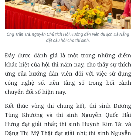
CHUYÊN ĐỀ
CÁC CHUYÊN TRANG
Ông Trần Trà, nguyên Chủ tịch Hội Hướng dẫn viên du lịch Đà Nẵng
đặt câu hỏi cho thí sinh.
VỀ BÁO NHÂN DÂN
Đây được đánh giá là một trong những điểm
THỜI NAY
khác biệt của hội thi năm nay, cho thấy sự thích
ứng của hướng dẫn viên đối với việc sử dụng
NHÂN DÂN CUỐI TUẦN
công nghệ số, nền tảng số trong bối cảnh
NHÂN DÂN HẰNG THÁNG
chuyển đổi số hiện nay.
Kết thúc vòng thi chung kết, thí sinh Dương
MUA BÁO
Tùng Khương và thí sinh Nguyễn Quốc Hải
ĐỌC BÁO IN
Hưng đạt giải nhất; thí sinh Huỳnh Kim Tài và
Đặng Thị Mỹ Thật đạt giải nhì; thí sinh Nguyễn