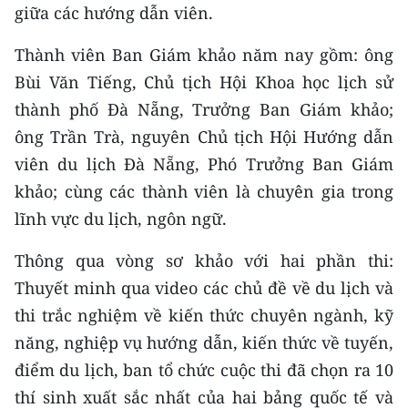
CHƯƠNG TRÌNH OCOP - MỖI XÃ
giữa các hướng dẫn viên.
MỘT SẢN PHẨM
Thành viên Ban Giám khảo năm nay gồm: ông
Bùi Văn Tiếng, Chủ tịch Hội Khoa học lịch sử
RADIO
thành phố Đà Nẵng, Trưởng Ban Giám khảo;
MEDIA CENTER
ông Trần Trà, nguyên Chủ tịch Hội Hướng dẫn
viên du lịch Đà Nẵng, Phó Trưởng Ban Giám
E-Magazine
khảo; cùng các thành viên là chuyên gia trong
Video
lĩnh vực du lịch, ngôn ngữ.
Media Chính trị
Thông qua vòng sơ khảo với hai phần thi:
Thuyết minh qua video các chủ đề về du lịch và
Media Kinh tế
thi trắc nghiệm về kiến thức chuyên ngành, kỹ
Media Văn hóa
năng, nghiệp vụ hướng dẫn, kiến thức về tuyến,
điểm du lịch, ban tổ chức cuộc thi đã chọn ra 10
Media Xã hội
thí sinh xuất sắc nhất của hai bảng quốc tế và