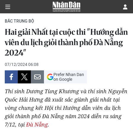
BẮC TRUNG BỘ
Hai giải Nhất tại cuộc thi "Hướng dẫn
CHÍNH TRỊ
viên du lịch giỏi thành phố Đà Nẵng
2024"
KINH TẾ
07/12/2024 06:08
VĂN HÓA
Prefer Nhan Dan
on Google
XÃ HỘI
Thí sinh Dương Tùng Khương và thí sinh Nguyễn
PHÁP LUẬT
Quốc Hải Hưng đã xuất sắc giành giải nhất tại
vòng chung kết Hội thi Hướng dẫn viên du lịch
DU LỊCH
giỏi thành phố Đà Nẵng năm 2024 diễn ra sáng
7/12, tại
Đà Nẵng
.
THẾ GIỚI