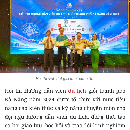
THỂ THAO
GIÁO DỤC
Y TẾ
KHOA HỌC - CÔNG NGHỆ
MÔI TRƯỜNG
BẠN ĐỌC
Hai thí sinh đạt giải nhất cuộc thi.
Hội thi Hướng dẫn viên
du lịch
giỏi thành phố
KIỂM CHỨNG THÔNG TIN
Đà Nẵng năm 2024 được tổ chức với mục tiêu
TRI THỨC CHUYÊN SÂU
nâng cao kiến thức và kỹ năng chuyên môn cho
đội ngũ hướng dẫn viên du lịch, đồng thời tạo
54 DÂN TỘC VIỆT NAM
cơ hội giao lưu, học hỏi và trao đổi kinh nghiệm