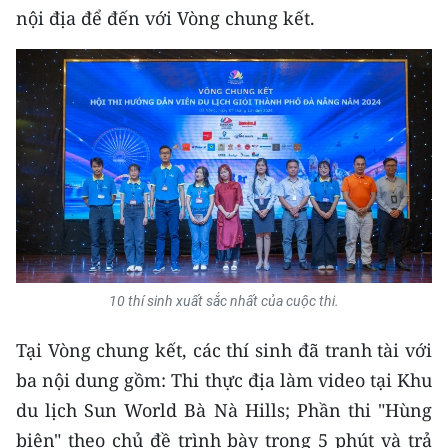
Media Pháp luật
nội địa để đến với Vòng chung kết.
Media Du lịch
Media Thế giới
Media Thể thao
Media Giáo dục
Media Y tế
Media Khoa học - Công nghệ
10 thí sinh xuất sắc nhất của cuộc thi.
Media Môi trường
Tại Vòng chung kết, các thí sinh đã tranh tài với
Ảnh
ba nội dung gồm: Thi thực địa làm video tại Khu
Infographic
du lịch Sun World Bà Nà Hills; Phần thi "Hùng
biện" theo chủ đề trình bày trong 5 phút và trả