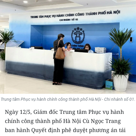
THỂ THAO
GIÁO DỤC
Y TẾ
KHOA HỌC - CÔNG NGHỆ
MÔI TRƯỜNG
BẠN ĐỌC
KIỂM CHỨNG THÔNG TIN
Trung tâm Phục vụ hành chính công thành phố Hà Nội - Chi nhánh số 01.
TRI THỨC CHUYÊN SÂU
Ngày 12/5, Giám đốc Trung tâm Phục vụ hành
chính công thành phố Hà Nội Cù Ngọc Trang
54 DÂN TỘC VIỆT NAM
ban hành Quyết định phê duyệt phương án tái