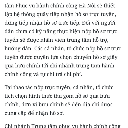
tâm Phục vụ hành chính công Hà Nội sẽ thiết
CHUYÊN ĐỀ
lập hệ thống quầy tiếp nhận hồ sơ trực tuyến,
dừng tiếp nhận hồ sơ trực tiếp. Đối với người
CÁC CHUYÊN TRANG
dân chưa có kỹ năng thực hiện nộp hồ sơ trực
tuyến sẽ được nhân viên trung tâm hỗ trợ,
VỀ BÁO NHÂN DÂN
hướng dẫn. Các cá nhân, tổ chức nộp hồ sơ trực
tuyến được quyền lựa chọn chuyển hồ sơ giấy
THỜI NAY
qua bưu chính tới chi nhánh trung tâm hành
NHÂN DÂN CUỐI TUẦN
chính công và tự chi trả chi phí.
NHÂN DÂN HẰNG THÁNG
Tại thao tác nộp trực tuyến, cá nhân, tổ chức
tích chọn hình thức thu gom hồ sơ qua bưu
MUA BÁO
chính, đơn vị bưu chính sẽ đến địa chỉ được
cung cấp để nhận hồ sơ.
ĐỌC BÁO IN
Chi nhánh Trung tâm phục vụ hành chính công