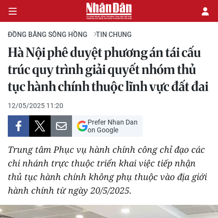
ĐỒNG BẰNG SÔNG HỒNG
TIN CHUNG
Hà Nội phê duyệt phương án tái cấu
CHÍNH TRỊ
trúc quy trình giải quyết nhóm thủ
tục hành chính thuộc lĩnh vực đất đai
KINH TẾ
12/05/2025 11:20
VĂN HÓA
Prefer Nhan Dan
on Google
XÃ HỘI
Trung tâm Phục vụ hành chính công chỉ đạo các
PHÁP LUẬT
chi nhánh trực thuộc triển khai việc tiếp nhận
thủ tục hành chính không phụ thuộc vào địa giới
DU LỊCH
hành chính từ ngày 20/5/2025.
THẾ GIỚI