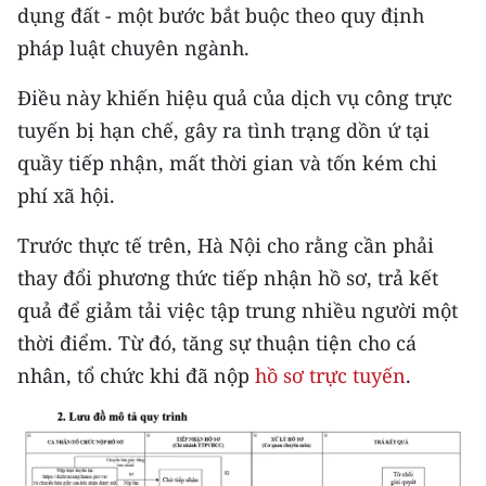
Media Pháp luật
dụng đất - một bước bắt buộc theo quy định
pháp luật chuyên ngành.
Media Du lịch
Điều này khiến hiệu quả của dịch vụ công trực
Media Thế giới
tuyến bị hạn chế, gây ra tình trạng dồn ứ tại
Media Thể thao
quầy tiếp nhận, mất thời gian và tốn kém chi
phí xã hội.
Media Giáo dục
Trước thực tế trên, Hà Nội cho rằng cần phải
Media Y tế
thay đổi phương thức tiếp nhận hồ sơ, trả kết
Media Khoa học - Công nghệ
quả để giảm tải việc tập trung nhiều người một
thời điểm. Từ đó, tăng sự thuận tiện cho cá
Media Môi trường
nhân, tổ chức khi đã nộp
hồ sơ trực tuyến
.
Ảnh
Infographic