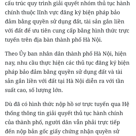
CHƯƠNG TRÌNH OCOP - MỖI XÃ
cấu trúc quy trình giải quyết nhóm thủ tục hành
MỘT SẢN PHẨM
chính thuộc lĩnh vực đăng ký biện pháp bảo
đảm bằng quyền sử dụng đất, tài sản gắn liền
RADIO
với đất để ưu tiên cung cấp bằng hình thức trực
tuyến trên địa bàn thành phố Hà Nội.
MEDIA CENTER
Theo Ủy ban nhân dân thành phố Hà Nội, hiện
E-Magazine
nay, nhu cầu thực hiện các thủ tục đăng ký biện
pháp bảo đảm bằng quyền sử dụng đất và tài
Video
sản gắn liền với đất tại Hà Nội diễn ra với tần
Media Chính trị
suất cao, số lượng lớn.
Media Kinh tế
Dù đã có hình thức nộp hồ sơ trực tuyến qua Hệ
Media Văn hóa
thống thông tin giải quyết thủ tục hành chính
của thành phố, người dân vẫn phải trực tiếp
Media Xã hội
đến nộp bản gốc giấy chứng nhận quyền sử