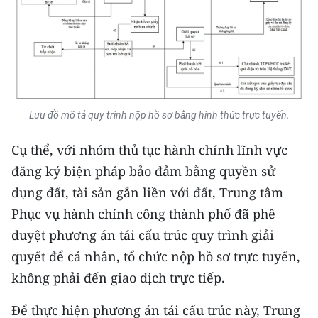
TIN MỚI
TIN ĐỊA PHƯƠNG
Trung du và miền núi phía Bắc
Đồng bằng sông Hồng
Lưu đồ mô tả quy trình nộp hồ sơ bằng hình thức trực tuyến.
Bắc Trung Bộ
Cụ thể, với nhóm thủ tục hành chính lĩnh vực
đăng ký biện pháp bảo đảm bằng quyền sử
Duyên hải Nam Trung Bộ và Tây
Nguyên
dụng đất, tài sản gắn liền với đất, Trung tâm
Phục vụ hành chính công thành phố đã phê
Đông Nam Bộ
duyệt phương án tái cấu trúc quy trình giải
Đồng bằng sông Cửu Long
quyết để cá nhân, tổ chức nộp hồ sơ trực tuyến,
không phải đến giao dịch trực tiếp.
Chuyên trang Hà Nội
Để thực hiện phương án tái cấu trúc này, Trung
Chuyên trang TP. Hồ Chí Minh