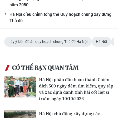
TIN MỚI
năm 2050
Hà Nội điều chỉnh tổng thể Quy hoạch chung xây dựng
TIN ĐỊA PHƯƠNG
Thủ đô
Trung du và miền núi phía Bắc
Đồng bằng sông Hồng
Lấy ý kiến đồ án quy hoạch chung Thủ đô Hà Nội
Hà Nội
đ
Bắc Trung Bộ
Duyên hải Nam Trung Bộ và Tây
CÓ THỂ BẠN QUAN TÂM
Nguyên
Hà Nội phấn đấu hoàn thành Chiến
Đông Nam Bộ
dịch 500 ngày đêm tìm kiếm, quy tập
và xác định danh tính hài cốt liệt sĩ
Đồng bằng sông Cửu Long
trước ngày 10/10/2026
Chuyên trang Hà Nội
Hà Nội chủ động xây dựng các
Chuyên trang TP. Hồ Chí Minh