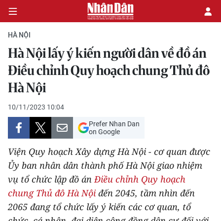
HÀ NỘI
Hà Nội lấy ý kiến người dân về đồ án
CHÍNH TRỊ
Điều chỉnh Quy hoạch chung Thủ đô
Hà Nội
KINH TẾ
10/11/2023 10:04
VĂN HÓA
Prefer Nhan Dan
on Google
XÃ HỘI
Viện Quy hoạch Xây dựng Hà Nội - cơ quan được
PHÁP LUẬT
Ủy ban nhân dân thành phố Hà Nội giao nhiệm
vụ tổ chức lập đồ án
Điều chỉnh Quy hoạch
DU LỊCH
chung Thủ đô Hà Nội
đến 2045, tầm nhìn đến
2065 đang tổ chức lấy ý kiến các cơ quan, tổ
THẾ GIỚI
chức, cá nhân, đại diện cộng đồng dân cư đối với