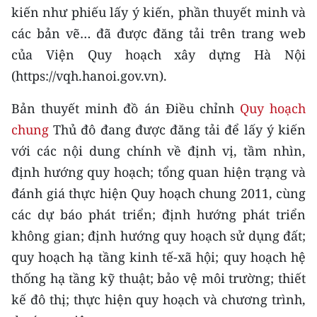
CHƯƠNG TRÌNH OCOP - MỖI XÃ
kiến như phiếu lấy ý kiến, phần thuyết minh và
MỘT SẢN PHẨM
các bản vẽ… đã được đăng tải trên trang web
của Viện Quy hoạch xây dựng Hà Nội
RADIO
(https://vqh.hanoi.gov.vn).
MEDIA CENTER
Bản thuyết minh đồ án Điều chỉnh
Quy hoạch
chung
Thủ đô đang được đăng tải để lấy ý kiến
E-Magazine
với các nội dung chính về định vị, tầm nhìn,
Video
định hướng quy hoạch; tổng quan hiện trạng và
đánh giá thực hiện Quy hoạch chung 2011, cùng
Media Chính trị
các dự báo phát triển; định hướng phát triển
Media Kinh tế
không gian; định hướng quy hoạch sử dụng đất;
quy hoạch hạ tầng kinh tế-xã hội; quy hoạch hệ
Media Văn hóa
thống hạ tầng kỹ thuật; bảo vệ môi trường; thiết
Media Xã hội
kế đô thị; thực hiện quy hoạch và chương trình,