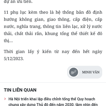
dự án ưu tiên.
Media Pháp luật
11 phụ lục kèm theo là hệ thống bản đồ định
Media Du lịch
hướng không gian, giao thông, cấp điện, cấp
Media Thế giới
nước, nghĩa trang, thông tin liên lạc, xử lý nước
Media Thể thao
thải, chất thải rắn, khung tổng thể thiết kế đô
thị…
Media Giáo dục
Thời gian lấy ý kiến từ nay đến hết ngày
Media Y tế
5/12/2023.
Media Khoa học - Công nghệ
MINH VÂN
Media Môi trường
Ảnh
TIN LIÊN QUAN
Infographic
Hà Nội triển khai lập điều chỉnh tổng thể Quy hoạch
chung xây dựng Thủ đô đến năm 2030, tầm nhìn đến