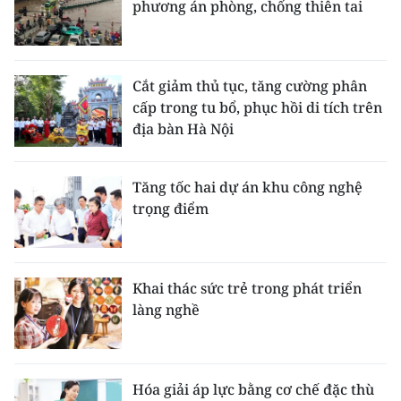
phương án phòng, chống thiên tai
CHUYÊN ĐỀ
CÁC CHUYÊN TRANG
Cắt giảm thủ tục, tăng cường phân
cấp trong tu bổ, phục hồi di tích trên
địa bàn Hà Nội
VỀ BÁO NHÂN DÂN
THỜI NAY
Tăng tốc hai dự án khu công nghệ
trọng điểm
NHÂN DÂN CUỐI TUẦN
NHÂN DÂN HẰNG THÁNG
Khai thác sức trẻ trong phát triển
làng nghề
MUA BÁO
ĐỌC BÁO IN
Hóa giải áp lực bằng cơ chế đặc thù