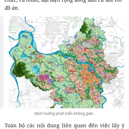
THỂ THAO
đồ án.
GIÁO DỤC
Y TẾ
KHOA HỌC - CÔNG NGHỆ
MÔI TRƯỜNG
BẠN ĐỌC
KIỂM CHỨNG THÔNG TIN
TRI THỨC CHUYÊN SÂU
Định hướng phát triển không gian.
54 DÂN TỘC VIỆT NAM
Toàn bộ các nội dung liên quan đến việc lấy ý