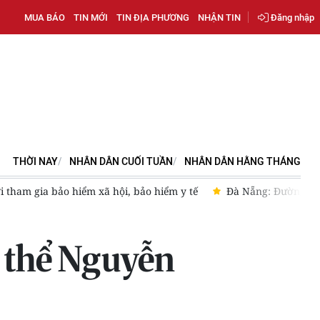
MUA BÁO
TIN MỚI
TIN ĐỊA PHƯƠNG
NHẬN TIN
Đăng nhập
THỜI NAY
NHÂN DÂN CUỐI TUẦN
NHÂN DÂN HẰNG THÁNG
 Đường giao thông vào làng đồng bào dân tộc Cor ở xã Phú Ninh 
p thể Nguyễn