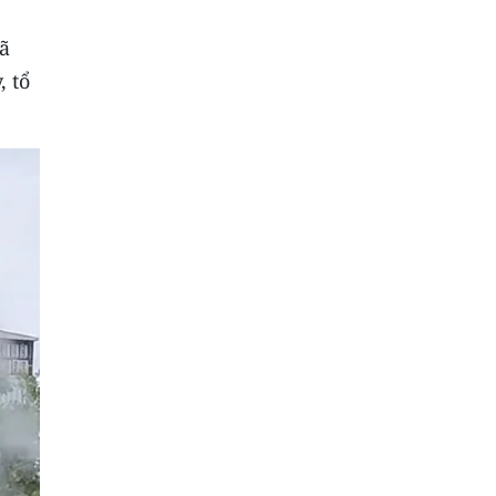
đã
, tổ