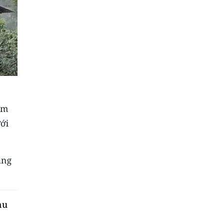
ùm
ới
ăng
hu