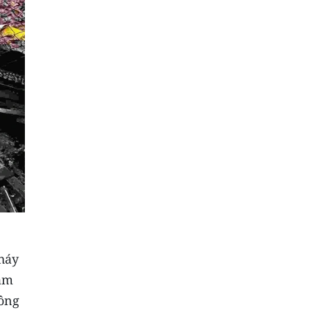
cháy
năm
đông