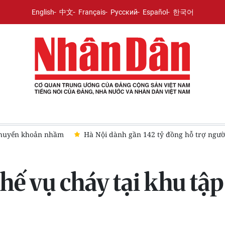
English
中文
Français
Русский
Español
한국어
 trợ người tham gia bảo hiểm xã hội, bảo hiểm y tế
Đà Nẵng:
hế vụ cháy tại khu tậ