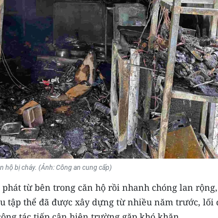
n hộ bị cháy. (Ảnh: Công an cung cấp)
phát từ bên trong căn hộ rồi nhanh chóng lan rộng,
u tập thể đã được xây dựng từ nhiều năm trước, lối 
ông tác tiếp cận hiện trường gặp khó khăn.