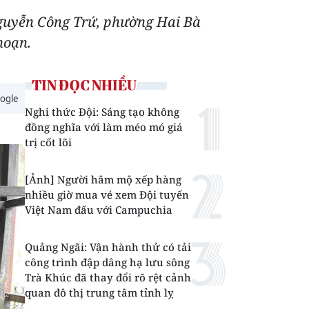
 Nguyễn Công Trứ, phường Hai Bà
hoạn.
TIN ĐỌC NHIỀU
ogle
Nghi thức Đội: Sáng tạo không
đồng nghĩa với làm méo mó giá
trị cốt lõi
[Ảnh] Người hâm mộ xếp hàng
nhiều giờ mua vé xem Đội tuyển
Việt Nam đấu với Campuchia
Quảng Ngãi: Vận hành thử có tải
công trình đập dâng hạ lưu sông
Trà Khúc đã thay đổi rõ rệt cảnh
quan đô thị trung tâm tỉnh lỵ