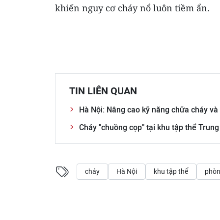
khiến nguy cơ cháy nổ luôn tiềm ẩn.​
TIN LIÊN QUAN
Hà Nội: Nâng cao kỹ năng chữa cháy và c
Cháy "chuồng cọp" tại khu tập thể Trung
cháy
Hà Nội
khu tập thể
phòn