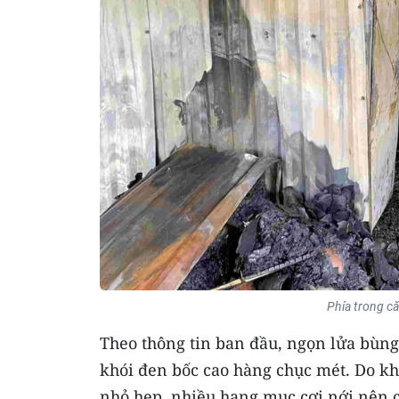
Phía trong că
Theo thông tin ban đầu, ngọn lửa bùng 
khói đen bốc cao hàng chục mét. Do kh
nhỏ hẹp, nhiều hạng mục cơi nới nên c