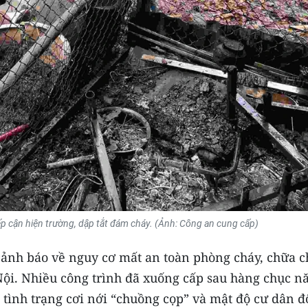
p cận hiện trường, dập tắt đám cháy. (Ảnh: Công an cung cấp)
 cảnh báo về nguy cơ mất an toàn phòng cháy, chữa 
 Nội. Nhiều công trình đã xuống cấp sau hàng chục 
, tình trạng cơi nới “chuồng cọp” và mật độ cư dân 