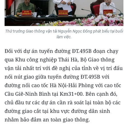
Media Pháp luật
Media Du lịch
Media Thế giới
Thứ trưởng Giao thông vận tải Nguyễn Ngọc Đông phát biểu tại buổi
làm việc.
Media Thể thao
Đối với dự án tuyến đường ĐT.495B đoạn chạy
Media Giáo dục
qua Khu công nghiệp Thái Hà, Bộ Giao thông
Media Y tế
vận tải nhất trí với đề nghị của tỉnh về vị trí đấu
nối nút giao giữa tuyến đường ĐT.495B với
Media Khoa học - Công nghệ
đường nối cao tốc Hà Nội-Hải Phòng với cao tốc
Media Môi trường
Cầu Giẽ-Ninh Bình tại Km31+00. Bên cạnh đó,
chủ đầu tư các dự án cần rà soát lại toàn bộ các
Ảnh
đường giao cắt tại khu vực đường dân sinh
Infographic
nhằm bảo đảm an toàn giao thông.