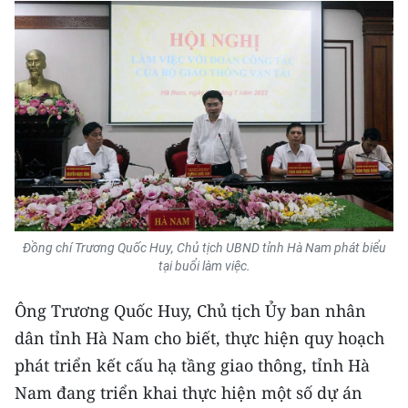
TIN MỚI
TIN ĐỊA PHƯƠNG
Trung du và miền núi phía Bắc
Đồng bằng sông Hồng
Bắc Trung Bộ
Duyên hải Nam Trung Bộ và Tây
Nguyên
Đồng chí Trương Quốc Huy, Chủ tịch UBND tỉnh Hà Nam phát biểu
tại buổi làm việc.
Đông Nam Bộ
Ông Trương Quốc Huy, Chủ tịch Ủy ban nhân
Đồng bằng sông Cửu Long
dân tỉnh Hà Nam cho biết, thực hiện quy hoạch
phát triển kết cấu hạ tầng giao thông, tỉnh Hà
Chuyên trang Hà Nội
Nam đang triển khai thực hiện một số dự án
Chuyên trang TP. Hồ Chí Minh