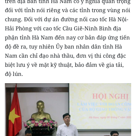
trên địa bàn tỉnh Hà Nam có ý nghĩa quan trọng
CHƯƠNG TRÌNH OCOP - MỖI XÃ
đối với tỉnh nói riêng và các tỉnh trong vùng nói
MỘT SẢN PHẨM
chung. Đối với dự án đường nối cao tốc Hà Nội-
Hải Phòng với cao tốc Cầu Giẽ-Ninh Bình địa
RADIO
phận tỉnh Hà Nam đến nay cơ bản đáp ứng tiến
MEDIA CENTER
độ đề ra, tuy nhiên Ủy ban nhân dân tỉnh Hà
Nam cần chỉ đạo nhà thầu, đơn vị thi công đặc
E-Magazine
biệt lưu ý về mặt kỹ thuật, bảo đảm về gia tải,
Video
độ lún.
Media Chính trị
Media Kinh tế
Media Văn hóa
Media Xã hội