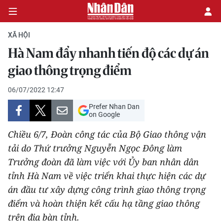
XÃ HỘI
Hà Nam đẩy nhanh tiến độ các dự án
CHÍNH TRỊ
giao thông trọng điểm
KINH TẾ
06/07/2022 12:47
Prefer Nhan Dan
VĂN HÓA
on Google
Chiều 6/7, Đoàn công tác của Bộ Giao thông vận
XÃ HỘI
tải do Thứ trưởng Nguyễn Ngọc Đông làm
Trưởng đoàn đã làm việc với Ủy ban nhân dân
PHÁP LUẬT
tỉnh Hà Nam về việc triển khai thực hiện các dự
DU LỊCH
án đầu tư xây dựng công trình giao thông trọng
điểm và hoàn thiện kết cấu hạ tầng giao thông
THẾ GIỚI
trên địa bàn tỉnh.