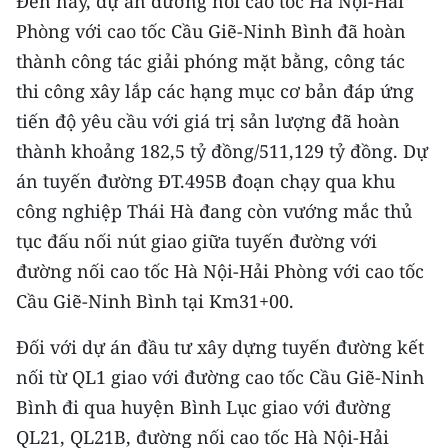
Đến nay, dự án đường nối cao tốc Hà Nội-Hải
ENGLISH
Phòng với cao tốc Cầu Giẽ-Ninh Bình đã hoàn
thành công tác giải phóng mặt bằng, công tác
中文
thi công xây lắp các hạng mục cơ bản đáp ứng
FRANÇAIS
tiến độ yêu cầu với giá trị sản lượng đã hoàn
thành khoảng 182,5 tỷ đồng/511,129 tỷ đồng. Dự
РУССКИЙ
án tuyến đường ĐT.495B đoạn chạy qua khu
ESPAÑOL
công nghiệp Thái Hà đang còn vướng mắc thủ
tục đấu nối nút giao giữa tuyến đường với
한국어
đường nối cao tốc Hà Nội-Hải Phòng với cao tốc
Cầu Giẽ-Ninh Bình tại Km31+00.
Đối với dự án đầu tư xây dựng tuyến đường kết
nối từ QL1 giao với đường cao tốc Cầu Giẽ-Ninh
Bình đi qua huyện Bình Lục giao với đường
QL21, QL21B, đường nối cao tốc Hà Nội-Hải