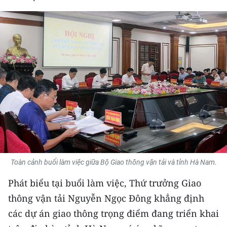
THỂ THAO
GIÁO DỤC
Y TẾ
KHOA HỌC - CÔNG NGHỆ
MÔI TRƯỜNG
BẠN ĐỌC
KIỂM CHỨNG THÔNG TIN
Toàn cảnh buổi làm việc giữa Bộ Giao thông vận tải và tỉnh Hà Nam.
Phát biểu tại buổi làm việc, Thứ trưởng Giao
TRI THỨC CHUYÊN SÂU
thông vận tải Nguyễn Ngọc Đông khẳng định
54 DÂN TỘC VIỆT NAM
các dự án giao thông trọng điểm đang triển khai