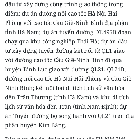
đầu tư xây dựng công trình giao thông trọng
điểm: dự án đường nối cao tốc Hà Nội-Hải
CHUYÊN ĐỀ
Phòng với cao tốc Cầu Giẽ-Ninh Bình địa phận
CÁC CHUYÊN TRANG
tỉnh Hà Nam; dự án tuyến đường ĐT.495B đoạn
chạy qua khu công nghiệp Thái Hà; dự án đầu
VỀ BÁO NHÂN DÂN
tư xây dựng tuyến đường kết nối từ QL1 giao
với đường cao tốc Cầu Giẽ-Ninh Bình đi qua
THỜI NAY
huyện Bình Lục giao với đường QL21, QL21B,
NHÂN DÂN CUỐI TUẦN
đường nối cao tốc Hà Nội-Hải Phòng và Cầu Giẽ-
Ninh Bình; kết nối hai di tích lịch sử văn hóa
NHÂN DÂN HẰNG THÁNG
đền Trần Thương (tỉnh Hà Nam) và khu di tích
lịch sử văn hóa đền Trần (tỉnh Nam Định); dự
MUA BÁO
án Tuyến đường bộ song hành với QL21 trên địa
ĐỌC BÁO IN
phận huyện Kim Bảng.