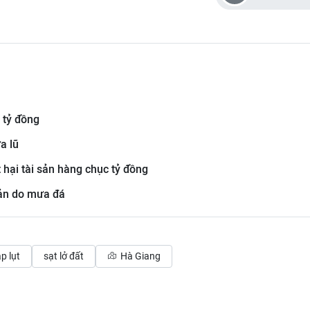
 tỷ đồng
a lũ
 hại tài sản hàng chục tỷ đồng
 sản do mưa đá
p lụt
sạt lở đất
Hà Giang