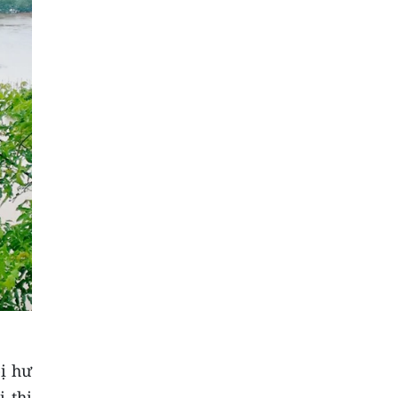
bị hư
i thị