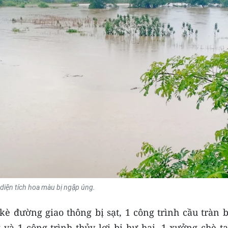
diện tích hoa màu bị ngập úng.
kè đường giao thông bị sạt, 1 công trình cầu tràn 
và 1 công trình thủy lợi bị hư hại, 1 xưởng chè tạ