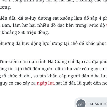
dương.
iến đất, đá ta-luy dương sạt xuống làm đổ sập 4 p
m Ban, làm hư hại nhiều đồ đạc bên trong. Mức độ
 khoảng 850 triệu đồng.
a phương đã huy động lực lượng tại chỗ để khắc phụ
 Tìm kiếm cứu nạn tỉnh Hà Giang chỉ đạo các địa ph
hông tin kịp thời đến người dân khu vực có nguy cơ
 tổ chức di dời, sơ tán khẩn cấp người dân ở hạ lư
nguy cơ cao xảy ra
ngập lụt
, sạt lở đất, lũ quét đến n
KHÁNH T