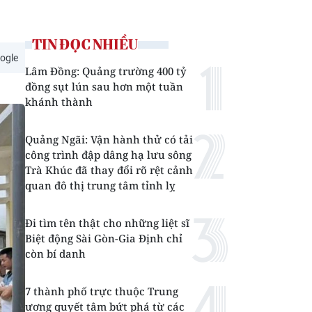
TIN ĐỌC NHIỀU
ogle
Lâm Đồng: Quảng trường 400 tỷ
đồng sụt lún sau hơn một tuần
khánh thành
Quảng Ngãi: Vận hành thử có tải
công trình đập dâng hạ lưu sông
Trà Khúc đã thay đổi rõ rệt cảnh
quan đô thị trung tâm tỉnh lỵ
Đi tìm tên thật cho những liệt sĩ
Biệt động Sài Gòn-Gia Định chỉ
còn bí danh
7 thành phố trực thuộc Trung
ương quyết tâm bứt phá từ các