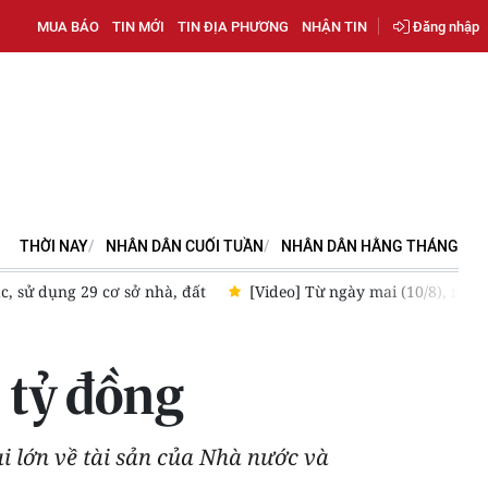
MUA BÁO
TIN MỚI
TIN ĐỊA PHƯƠNG
NHẬN TIN
Đăng nhập
THỜI NAY
NHÂN DÂN CUỐI TUẦN
NHÂN DÂN HẰNG THÁNG
c, sử dụng 29 cơ sở nhà, đất
[Video] Từ ngày mai (10/8), rút 
 tỷ đồng
ại lớn về tài sản của Nhà nước và