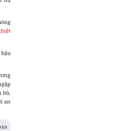
hòng
thiệt
c hậu
ương
 ngập
u hồ,
ơi an
OÀN