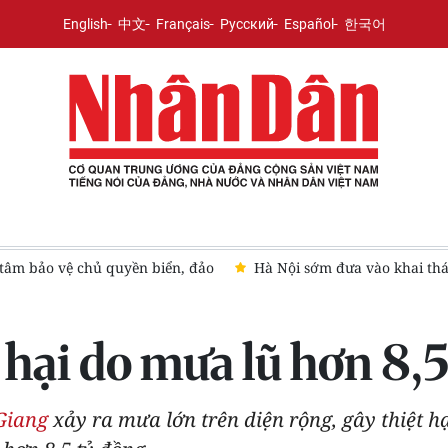
English
中文
Français
Русский
Español
한국어
tâm bảo vệ chủ quyền biển, đảo
Hà Nội sớm đưa vào khai thá
 hại do mưa lũ hơn 8,5
Giang
xảy ra mưa lớn trên diện rộng, gây thiệt h