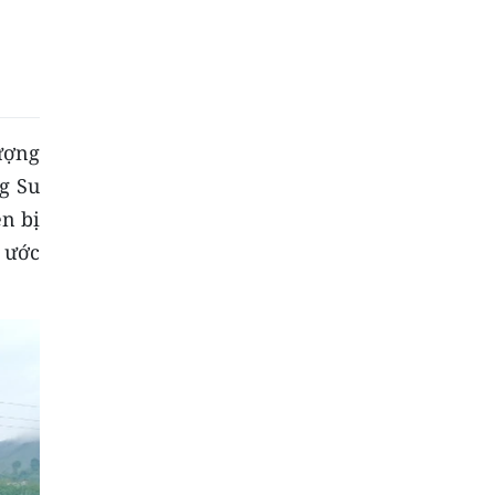
lượng
g Su
ên bị
á ước