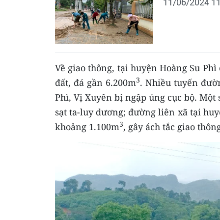
11/06/2024 11
Về giao thông, tại huyện Hoàng Su Phì c
3
đất, đá gần 6.200m
. Nhiều tuyến đườ
Phì, Vị Xuyên bị ngập úng cục bộ. Một 
sạt ta-luy dương; đường liên xã tại hu
3
khoảng 1.100m
, gây ách tắc giao thông