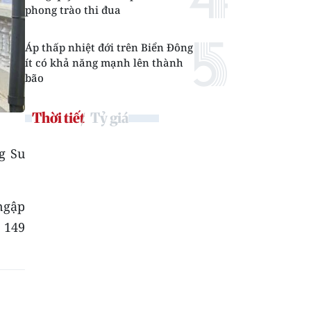
phong trào thi đua
Áp thấp nhiệt đới trên Biển Đông
ít có khả năng mạnh lên thành
bão
Thời tiết
Tỷ giá
g Su
 ngập
, 149