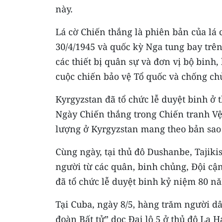
này.
Lá cờ Chiến thắng là phiên bản của lá
30/4/1945 và quốc kỳ Nga tung bay trê
các thiết bị quân sự và đơn vị bộ binh
cuộc chiến bảo vệ Tổ quốc và chống chủ
Kyrgyzstan đã tổ chức lễ duyệt binh ở
Ngày Chiến thắng trong Chiến tranh Vệ 
lượng ở Kyrgyzstan mang theo bản sao
Cùng ngày, tại thủ đô Dushanbe, Tajikis
người từ các quân, binh chủng, Đội cậ
đã tổ chức lễ duyệt binh kỷ niệm 80 n
Tại Cuba, ngày 8/5, hàng trăm người d
đoàn Bất tử” dọc Đại lộ 5 ở thủ đô La