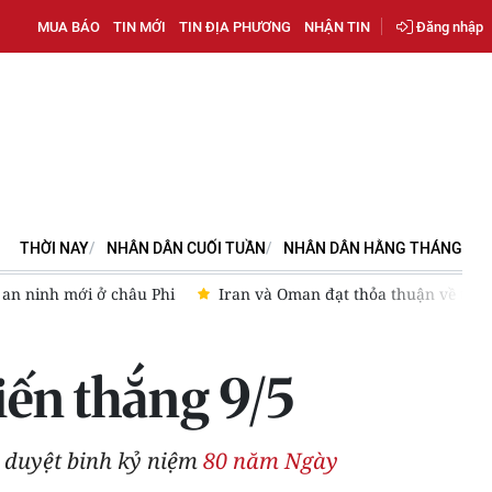
MUA BÁO
TIN MỚI
TIN ĐỊA PHƯƠNG
NHẬN TIN
Đăng nhập
THỜI NAY
NHÂN DÂN CUỐI TUẦN
NHÂN DÂN HẰNG THÁNG
n đạt thỏa thuận về tuyến vận tải thương mại qua eo biển Hormu
iến thắng 9/5
ễ duyệt binh kỷ niệm
80 năm Ngày