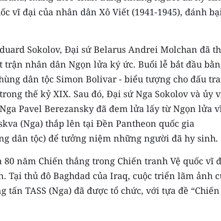
ốc vĩ đại của nhân dân Xô Viết (1941-1945), đánh bạ
Eduard Sokolov, Đại sứ Belarus Andrei Molchan đã t
t trận nhân dân Ngọn lửa ký ức. Buổi lễ bắt đầu bằ
 hùng dân tộc Simon Bolivar - biểu tượng cho đấu tr
rong thế kỷ XIX. Sau đó, Đại sứ Nga Sokolov và ủy 
Nga Pavel Berezansky đã đem lửa lấy từ Ngọn lửa v
skva (Nga) thắp lên tại Đền Pantheon quốc gia
ng dân tộc) để tưởng niệm những người đã hy sinh.
 80 năm Chiến thắng trong Chiến tranh Vệ quốc vĩ đ
an. Tại thủ đô Baghdad của Iraq, cuộc triển lãm ảnh 
g tấn TASS (Nga) đã được tổ chức, với tựa đề “Chiến