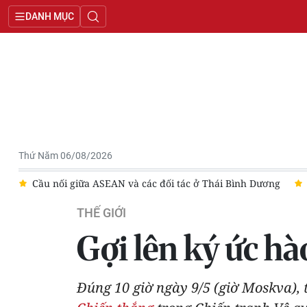
DANH MỤC
Thứ Năm 06/08/2026
c ở Thái Bình Dương
Bất ổn địa chính trị kìm hãm tăng trưởn
THẾ GIỚI
Gợi lên ký ức h
Đúng 10 giờ ngày 9/5 (giờ Moskva), 