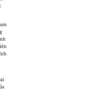
i
ham
ng
anh
viên
ĩnh
ại
của