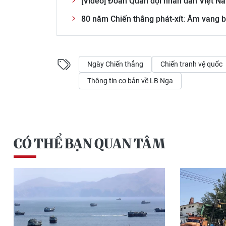
[Video] Đoàn Quân đội nhân dân Việt Na
80 năm Chiến thắng phát-xít: Âm vang 
Ngày Chiến thắng
Chiến tranh vệ quốc
Thông tin cơ bản về LB Nga
CÓ THỂ BẠN QUAN TÂM