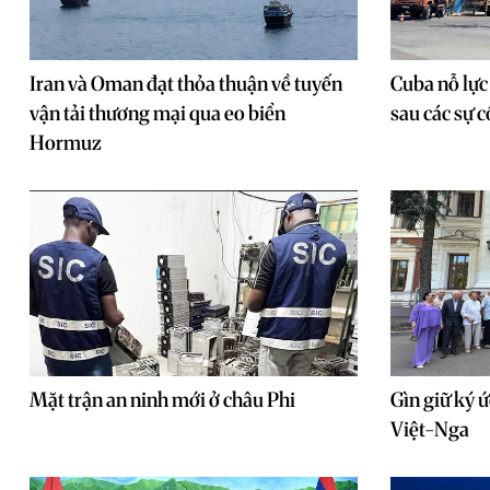
Iran và Oman đạt thỏa thuận về tuyến
Cuba nỗ lực
vận tải thương mại qua eo biển
sau các sự 
Hormuz
Mặt trận an ninh mới ở châu Phi
Gìn giữ ký ứ
Việt-Nga