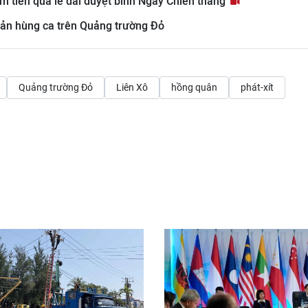
m tiến qua lễ đài duyệt binh Ngày Chiến thắng
bản hùng ca trên Quảng trường Đỏ
Quảng trường Đỏ
Liên Xô
hồng quân
phát-xít