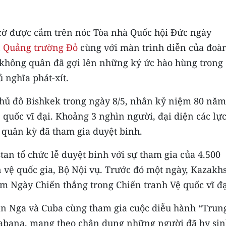
 cờ được cắm trên nóc Tòa nhà Quốc hội Đức ngày
n
Quảng trường Đỏ
cùng với màn trình diễn của đoà
, không quân đã gợi lên những ký ức hào hùng trong
 nghĩa phát-xít.
 thủ đô Bishkek trong ngày 8/5, nhân kỷ niệm 80 năm
quốc vĩ đại. Khoảng 3 nghìn người, đại diện các lự
 quân kỳ đã tham gia duyệt binh.
tan tổ chức lễ duyệt binh với sự tham gia của 4.500
n vệ quốc gia, Bộ Nội vụ. Trước đó một ngày, Kazakh
ăm Ngày Chiến thắng trong Chiến tranh Vệ quốc vĩ đạ
ân Nga và Cuba cùng tham gia cuộc diễu hành “Trun
 Habana, mang theo chân dung những người đã hy si