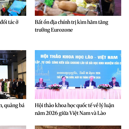
đối tác ở
Bất ổn địa chính trị kìm hãm tăng
trưởng Eurozone
n, quảng bá
Hội thảo khoa học quốc tế về lý luận
năm 2026 giữa Việt Nam và Lào