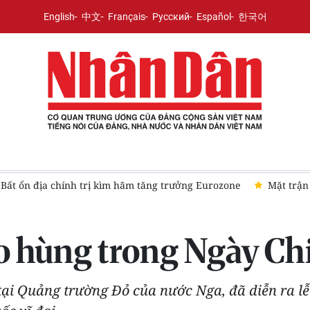
English
中文
Français
Русский
Español
한국어
g Eurozone
Mặt trận an ninh mới ở châu Phi
Iran và Oma
ào hùng trong Ngày Ch
tại Quảng trường Đỏ của nước Nga, đã diễn ra l