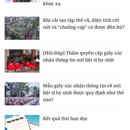
khúc xạ
ENGLISH
中文
Khi cải tạo tập thể cũ, diện tích cơi
nới và “chuồng cọp” có được đền bù?
FRANÇAIS
РУССКИЙ
[Hỏi-Đáp] Thẩm quyền cấp giấy xác
ESPAÑOL
nhận thông tin nơi liệt sĩ hy sinh
한국어
Mẫu giấy xác nhận thông tin về nơi
liệt sĩ hy sinh được quy định như thế
nào?
Kết quả thư bạn đọc