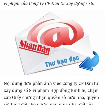
vi phạm của Công ty CP Đầu tư xây dựng số 8.
THỂ THAO
GIÁO DỤC
Y TẾ
KHOA HỌC - CÔNG NGHỆ
MÔI TRƯỜNG
BẠN ĐỌC
KIỂM CHỨNG THÔNG TIN
Nội dung đơn phản ánh việc Công ty CP Đầu tư
TRI THỨC CHUYÊN SÂU
xây dựng số 8 vi phạm Hợp đồng kinh tế, chậm
54 DÂN TỘC VIỆT NAM
cấp Giấy chứng nhận quyền sở hữu nhà, quyền
sử dụng đất cho người dân mua nhà, đất của