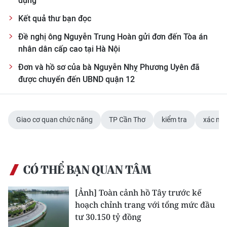
dụng
Media Pháp luật
Kết quả thư bạn đọc
Media Du lịch
Đề nghị ông Nguyễn Trung Hoàn gửi đơn đến Tòa án
Media Thế giới
nhân dân cấp cao tại Hà Nội
Đơn và hồ sơ của bà Nguyễn Nhỵ Phương Uyên đã
Media Thể thao
được chuyển đến UBND quận 12
Media Giáo dục
Media Y tế
Giao cơ quan chức năng
TP Cần Thơ
kiểm tra
xác mi
Media Khoa học - Công nghệ
Media Môi trường
CÓ THỂ BẠN QUAN TÂM
Ảnh
[Ảnh] Toàn cảnh hồ Tây trước kế
Infographic
hoạch chỉnh trang với tổng mức đầu
tư 30.150 tỷ đồng