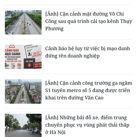
TIN MỚI
[Ảnh] Cận cảnh mặt đường Võ Chí
TIN ĐỊA PHƯƠNG
Công sau quá trình cải tạo kênh Thụy
Phương
Trung du và miền núi phía Bắc
Đồng bằng sông Hồng
Cảnh báo hệ lụy từ việc bị mạo danh
đứng tên doanh nghiệp
Bắc Trung Bộ
Duyên hải Nam Trung Bộ và Tây
Nguyên
[Ảnh] Cận cảnh công trường ga ngầm
S1 tuyến metro số 5 đang được triển
Đông Nam Bộ
khai trên đường Văn Cao
Đồng bằng sông Cửu Long
[Ảnh] Những bãi đỗ xe, điểm trung
Chuyên trang Hà Nội
chuyển phục vụ vùng phát thải thấp
ở Hà Nội
Chuyên trang TP. Hồ Chí Minh