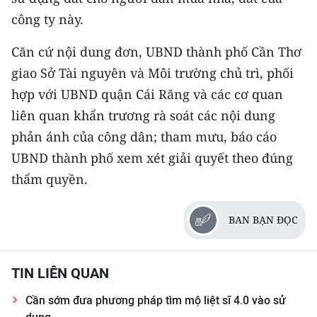
CHƯƠNG TRÌNH OCOP - MỖI XÃ
công ty này.
MỘT SẢN PHẨM
Căn cứ nội dung đơn, UBND thành phố Cần Thơ
RADIO
giao Sở Tài nguyên và Môi trường chủ trì, phối
hợp với UBND quận Cái Răng và các cơ quan
MEDIA CENTER
liên quan khẩn trương rà soát các nội dung
phản ánh của công dân; tham mưu, báo cáo
E-Magazine
UBND thành phố xem xét giải quyết theo đúng
Video
thẩm quyền.
Media Chính trị
BAN BẠN ĐỌC
Media Kinh tế
Media Văn hóa
TIN LIÊN QUAN
Media Xã hội
Cần sớm đưa phương pháp tìm mộ liệt sĩ 4.0 vào sử