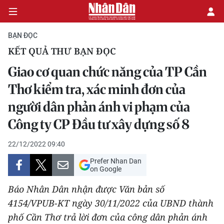
BẠN ĐỌC
KẾT QUẢ THƯ BẠN ĐỌC
CHÍNH TRỊ
Giao cơ quan chức năng của TP Cần
Thơ kiểm tra, xác minh đơn của
KINH TẾ
người dân phản ánh vi phạm của
VĂN HÓA
Công ty CP Đầu tư xây dựng số 8
XÃ HỘI
22/12/2022 09:40
Prefer Nhan Dan
PHÁP LUẬT
on Google
DU LỊCH
Báo Nhân Dân nhận được Văn bản số
4154/VPUB-KT ngày 30/11/2022 của UBND thành
THẾ GIỚI
phố Cần Thơ trả lời đơn của công dân phản ánh