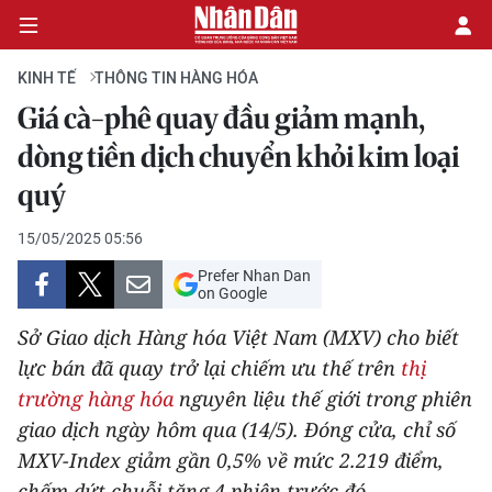
KINH TẾ
THÔNG TIN HÀNG HÓA
Giá cà-phê quay đầu giảm mạnh,
CHÍNH TRỊ
dòng tiền dịch chuyển khỏi kim loại
quý
KINH TẾ
15/05/2025 05:56
VĂN HÓA
Prefer Nhan Dan
on Google
XÃ HỘI
Sở Giao dịch Hàng hóa Việt Nam (MXV) cho biết
PHÁP LUẬT
lực bán đã quay trở lại chiếm ưu thế trên
thị
trường hàng hóa
nguyên liệu thế giới trong phiên
DU LỊCH
giao dịch ngày hôm qua (14/5). Đóng cửa, chỉ số
MXV-Index giảm gần 0,5% về mức 2.219 điểm,
THẾ GIỚI
chấm dứt chuỗi tăng 4 phiên trước đó.