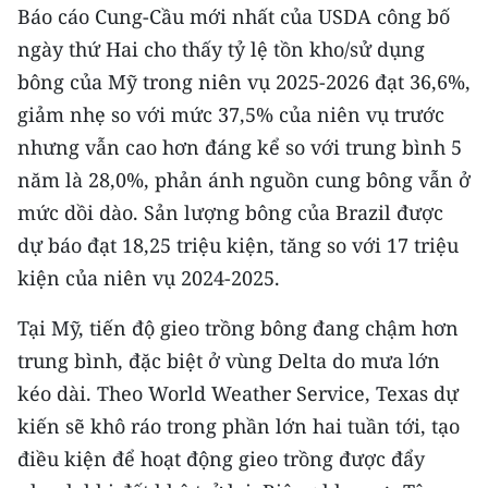
ENGLISH
Báo cáo Cung-Cầu mới nhất của USDA công bố
ngày thứ Hai cho thấy tỷ lệ tồn kho/sử dụng
中文
bông của Mỹ trong niên vụ 2025-2026 đạt 36,6%,
giảm nhẹ so với mức 37,5% của niên vụ trước
FRANÇAIS
nhưng vẫn cao hơn đáng kể so với trung bình 5
РУССКИЙ
năm là 28,0%, phản ánh nguồn cung bông vẫn ở
mức dồi dào. Sản lượng bông của Brazil được
ESPAÑOL
dự báo đạt 18,25 triệu kiện, tăng so với 17 triệu
한국어
kiện của niên vụ 2024-2025.
Tại Mỹ, tiến độ gieo trồng bông đang chậm hơn
trung bình, đặc biệt ở vùng Delta do mưa lớn
kéo dài. Theo World Weather Service, Texas dự
kiến sẽ khô ráo trong phần lớn hai tuần tới, tạo
điều kiện để hoạt động gieo trồng được đẩy