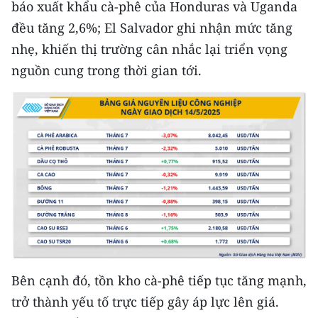
Media Pháp luật
báo xuất khẩu cà-phê của Honduras và Uganda
đều tăng 2,6%; El Salvador ghi nhận mức tăng
Media Du lịch
nhẹ, khiến thị trường cân nhắc lại triển vọng
Media Thế giới
nguồn cung trong thời gian tới.
Media Thể thao
Media Giáo dục
Media Y tế
Media Khoa học - Công nghệ
Media Môi trường
Ảnh
Bên cạnh đó, tồn kho cà-phê tiếp tục tăng mạnh,
Infographic
trở thành yếu tố trực tiếp gây áp lực lên giá.