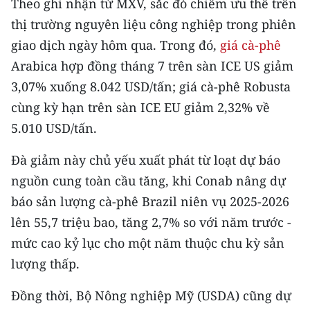
Theo ghi nhận từ MXV, sắc đỏ chiếm ưu thế trên
CHƯƠNG TRÌNH OCOP - MỖI XÃ
MỘT SẢN PHẨM
thị trường nguyên liệu công nghiệp trong phiên
giao dịch ngày hôm qua. Trong đó,
giá cà-phê
Arabica hợp đồng tháng 7 trên sàn ICE US giảm
RADIO
3,07% xuống 8.042 USD/tấn; giá cà-phê Robusta
MEDIA CENTER
cùng kỳ hạn trên sàn ICE EU giảm 2,32% về
5.010 USD/tấn.
E-Magazine
Đà giảm này chủ yếu xuất phát từ loạt dự báo
Video
nguồn cung toàn cầu tăng, khi Conab nâng dự
Media Chính trị
báo sản lượng cà-phê Brazil niên vụ 2025-2026
lên 55,7 triệu bao, tăng 2,7% so với năm trước -
Media Kinh tế
mức cao kỷ lục cho một năm thuộc chu kỳ sản
Media Văn hóa
lượng thấp.
Media Xã hội
Đồng thời, Bộ Nông nghiệp Mỹ (USDA) cũng dự