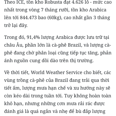
Theo ICE, tồn kho Robusta đạt 4.626 lô - mức cao
TIN MỚI
nhất trong vòng 7 tháng rưỡi, tồn kho Arabica
lên tới 844.473 bao (60kg), cao nhất gần 3 tháng
TIN ĐỊA PHƯƠNG
trở lại đây.
Trung du và miền núi phía Bắc
Trong đó, 91,4% lượng Arabica được lưu trữ tại
Đồng bằng sông Hồng
châu Âu, phần lớn là cà-phê Brazil, và lượng cà-
Bắc Trung Bộ
phê đang chờ phân loại cũng tiếp tục tăng, phản
ánh nguồn cung dồi dào trên thị trường.
Duyên hải Nam Trung Bộ và Tây
Nguyên
Về thời tiết, World Weather Service cho biết, các
vùng trồng cà-phê của Brazil đang trải qua thời
Đông Nam Bộ
tiết ấm, lượng mưa hạn chế và xu hướng này sẽ
Đồng bằng sông Cửu Long
còn kéo dài trong tuần tới. Tuy không hoàn toàn
khô hạn, nhưng những cơn mưa rải rác được
Chuyên trang Hà Nội
đánh giá là quá ngắn và nhẹ để bù đắp lượng
Chuyên trang TP. Hồ Chí Minh