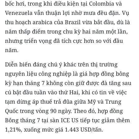
bốc hơi, trong khi điều kiện tại Colombia và
Venezuela vẫn thuận lợi nhờ mưa đều đặn. Vụ
CHUYÊN ĐỀ
thu hoạch arabica của Brazil vừa bắt đầu, dù là
CÁC CHUYÊN TRANG
năm thấp điểm trong chu kỳ hai năm một lần,
nhưng triển vọng đã tích cực hơn so với đầu
VỀ BÁO NHÂN DÂN
năm.
THỜI NAY
Diễn biến đáng chú ý khác trên thị trường
nguyên liệu công nghiệp là giá hợp đồng bông
NHÂN DÂN CUỐI TUẦN
kỳ hạn tháng 7 không còn giữ được đà tăng sau
cú bật đầu tuần vào thứ Hai, khi có tin về việc
NHÂN DÂN HẰNG THÁNG
tạm dừng áp thuế trả đũa giữa Mỹ và Trung
MUA BÁO
Quốc trong vòng 90 ngày. Theo đó, hợp đồng
Bông tháng 7 tại sàn ICE US tiếp tục giảm thêm
ĐỌC BÁO IN
1,21%, xuống mức giá 1.443 USD/tấn.